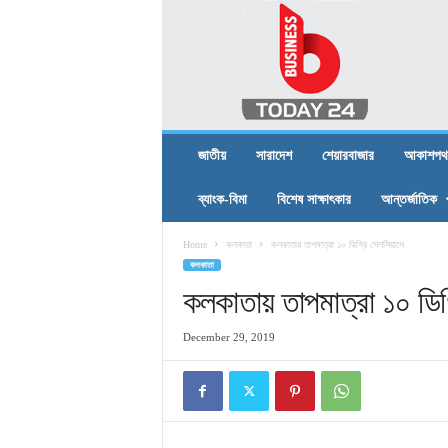
B
U
S
I
N
E
S
জাতীয়
সারাদেশ
শেয়ারবাজার
আকাশপথ
S
T
ব্যাংক-বিমা
বিশেষ সাক্ষাৎকার
আন্তর্জাতিক
O
D
Home
কলকাতা
কলকাতায় তাপমাত্রা ১০ ডিগ্রি সেলসিয়াসে
A
কলকাতা
Y
2
কলকাতায় তাপমাত্রা ১০ ডিগ
4
December 29, 2019