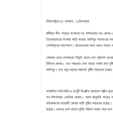
বিজনেসটুডে২৪: কলকতা, ২৯ডিসেম্বর
জাঁকিয়ে শীত পড়েছে কলকাতা-সহ দক্ষিণবঙ্গের সব জেলায়। 
শৈত্যপ্রবাহের সতর্করা জারি করেছে আলিপুর আবহাওয়া দফত
সেলসিয়াসের আশেপাশে। রাতেরবেলায় পারদ আরও নামতে পা
সোমবার থেকে তাপমাত্রা কিছুটা বাড়বে বলে পূর্বাভাস হাওয়া 
বিভিন্ন জেলায়। তবে শুক্রবার বেলা বাড়ার সঙ্গেই কমে বৃ
আলিপুর। তবে নতুন বছরের শুরুতেই বৃষ্টির সম্ভাবনা রয়েছে
অন্যদিকে আইএমডি-র ডেপুটি ডিরেক্টর জেনারেল সঞ্জীব বন্দ্
সহ দক্ষিণবঙ্গের একাধিক জেলায়। পয়লা জানুয়ারি সন্ধের পর
পশ্চিমাঞ্চলের কয়েকটি জেলায় ভারী বৃষ্টির সম্ভাবনা রয়েছে।
রয়েছে। তারপর বেলা বাড়লে বৃষ্টির পরিমাণ কমতে পারে বল