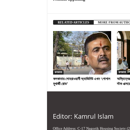
RELATED ARTICLES
MORE FROM AUTH
কলকাতা
কলকাতা
কলকাতার সোহরাওয়ার্দী অ্যাভিনিউ এখন ‘গোপাল
অস্তিত্বে
মুখার্জী রোড’
স্টক এক্সচেঞ
Editor: Kamrul Islam
Office Address: C-17 Nagorik Housing Society (