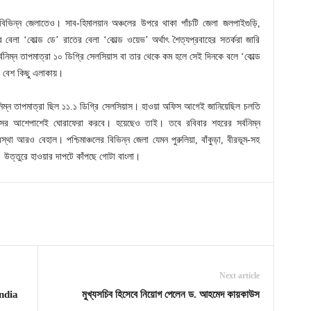
্গের বিভিন্ন জেলাতেও। সাব-হিমালয়ান অঞ্চলের উপরে থাকা পাঁচটি জেলা জলপাইগুড়ি,
 বেলা ‘কোল্ড ডে’ রাতের বেলা ‘কোল্ড ওয়েভ’ অর্থাৎ শৈত্যপ্রবাহের সতর্করা জারি
ম্ন তাপমাত্রা ১০ ডিগ্রি সেলসিয়াস বা তার থেকে কম হলে সেই দিনকে বলে ‘কোল্ড
ের বেশ কিছু এলাকায়।
িম্ন তাপমাত্রা ছিল ১১.১ ডিগ্রি সেলসিয়াস। হাওয়া অফিস আগেই জানিয়েছিল চলতি
াসের আশেপাশেই ঘোরাফেরা করবে। হয়েছেও তাই। তবে রবিবার শহরের সর্বনিম্ন
থা আরও বেহাল। পশ্চিমাঞ্চলের বিভিন্ন জেলা যেমন পুরুলিয়া, বাঁকুড়া, বীরভূম-সহ
। উত্তুরে হাওয়ার দাপটে কাঁপছে গোটা বাংলা।
Next article
ndia
মুখ্যসচিব হিসেবে নিয়োগ পেলেন ড. আহমেদ কায়কাউস