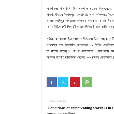
দক্ষিণবঙ্গের পাশাপাশি বৃষ্টির সম্ভাবনা রয়েছে উত্তরবঙ
মালদা, উত্তর দিনাজপুর, কোচবিহার এবং কালিম্পঙে দিনের
করেছে আলিপুর আবহাওয়া দফতর। সাধারণত কোনও দিন সর্বনি
ডে’। ইতিমধ্যেই শিলাবৃষ্টি হয়েছে শিলিগুড়ি এবং কালিম্পঙ
শনিবার কলকাতায় ছিল মরশুমের শীতলতম দিন। শহরের সর্বন
সপ্তাহের শেষ কয়েকদিন তাপমাত্রা ১১ ডিগ্রি সেলসিয়
তাপমাত্রা নেমেছে ১০ ডিগ্রি সেলসিয়াসে। জেলাগুলোর অবস্
বিভিন্ন জায়গায় তাপমাত্রা নেমেছে ৭-৮ ডিগ্রি সেলসিয়াসে
Previous article
Conditions of shipbreaking workers in I
remain appalling