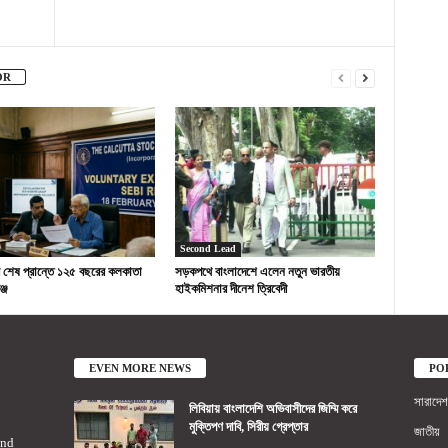
OR
Second Lead
র শেষ প্রান্তে ১২৫ বছরের কলকাতা
সড়কপথে বাংলাদেশে এলেন নতুন ভারতীয়
্জ
হাইকমিশনার দীনেশ ত্রিবেদী
EVEN MORE NEWS
PO
সারাদেশ
লিবিয়ায় বাংলাদেশি অভিবাসীদের জিম্মি করে
মুক্তিপণ দাবি, সিরীয় গ্রেপ্তার
জাতীয়
2nd