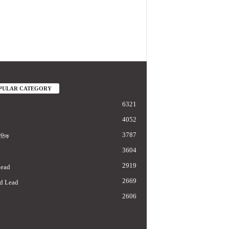
PULAR CATEGORY
6321
4052
3787
াতিক
3604
2919
Lead
2669
d Lead
2606