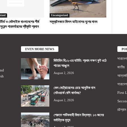
rized
Uncategorized
ড চার্টার্ড ও মেটলাইফ বাংলাদেশের শীর্ষ
সমুদ্রসৈকতে মিলল ডাইনোসর যুগের দানব
সুরেন্স পারফর্মারদের স্বীকৃতি প্রদান
EVEN MORE NEWS
PO
সারাদেশ
ভিটামিন বি১২-এর ঘাটতি: প্রথম লক্ষণ ফুট ওঠে
পায়ের আঙুলে
জাতীয়
2nd
August 2, 2026
আন্তর্জ
esh
সারাদেশ
কেন মেট্রোরেলের চেয়ে আধুনিক বাস
First 
নেটওয়ার্ক বেশি কার্যকর?
August 2, 2026
Secon
চট্টগ্রাম
পেরুতে পর্যটকবাহী বিমান বিধ্বস্ত: ১৩ জনের
মর্মান্তিক মৃত্যু