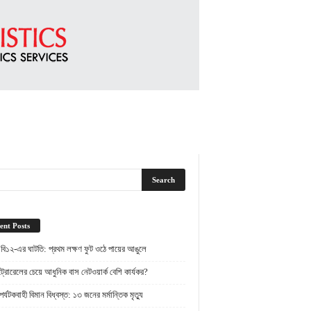
ent Posts
 বি১২-এর ঘাটতি: প্রথম লক্ষণ ফুট ওঠে পায়ের আঙুলে
্রোরেলের চেয়ে আধুনিক বাস নেটওয়ার্ক বেশি কার্যকর?
র্যটকবাহী বিমান বিধ্বস্ত: ১৩ জনের মর্মান্তিক মৃত্যু