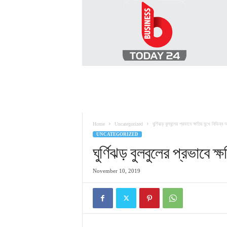
B
U
S
I
N
E
S
S
T
O
D
Home
Uncategorized
ঘুর্ণিঝড় বুলবুলের প্রভাবে ক্ষতির মুখে বিভিন্ন
A
UNCATEGORIZED
Y
2
ঘুর্ণিঝড় বুলবুলের প্রভাবে ক
4
November 10, 2019