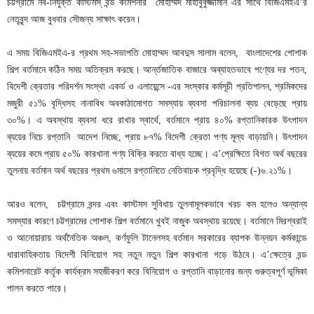
চট্টগ্রামে নব-নিযুক্ত কাস্টমস্ বন্ড কমিশনার মোহাম্মদ মাহাবুবুজ্জামান এর সাথে বিজিএমইএ’র
নেতৃবৃন্দ আজ বুধবার সৌজন্য সাক্ষাৎ করেন।
এ সময় বিজিএমইএ-র প্রথম সহ-সভাপতি মোহাম্মদ আবদুস সালাম বলেন, বাংলাদেশের পোশাক
শিল্প বর্তমানে কঠিন সময় অতিক্রম করছে। আর্ন্তজাতিক বাজারে অব্যাহতভাবে পণ্যের দর পতন,
বিদেশী ক্রেতার পরিদর্শন সংস্থা একর্ড ও এলায়েন্সে -এর সংস্কার কর্মসূচী প্রতিপালন, শ্রমিকদের
মজুরী ৫১% বৃদ্ধিসহ নানাবিধ অবকাঠামোগত সমস্যায় ব্যবসা পরিচালনা ব্যয় বেড়েছে প্রায়
৩০%। এ অবস্থায় ব্যবসা ধরে রাখার স্বার্থে, বর্তমানে প্রায় ৪০% রপ্তানিকারক উৎপাদন
ব্যয়ের নিচে রপ্তানি আদেশ নিচ্ছে, প্রায় ৮৭% বিদেশী ক্রেতা পণ্য মূল্য বাড়ায়নি। উৎপাদন
ব্যয়ের কমে প্রায় ৫০% কারখানা পণ্য বিক্রি করতে বাধ্য হচ্ছে। এ’প্রেক্ষিতে বিগত অর্থ বছরের
তুলনায় বর্তমান অর্থ বছরের প্রথম ৬মাসে রপ্তানিতে নেতিবাচক প্রবৃদ্ধি হয়েছে (-)৬.২১%।
আরও বলেন, চট্টগ্রামে বন্দর এবং কাস্টমস সুবিধায় তুলনামূলকভাবে খরচ কম হলেও অন্যান্য
সমস্যার কারণে চট্টগ্রামের পোশাক শিল্প বর্তমানে খুবই নাজুক অবস্থায় রয়েছে। বর্তমানে মিরশ্বরাই
ও আনোয়ারায় অর্থনৈতিক অঞ্চল, কর্ণফুলি টানেলসহ বর্তমান সরকারের ব্যাপক উন্নয়ন কর্মকান্ডে
ধারাবাহিকতায় বিদেশী বিনিয়োগ সহ নতুন নতুন শিল্প কারখানা গড়ে উঠবে। এ’ক্ষেত্রে বন্ড
কমিশনারেট কর্তৃক কার্যক্রম সহজীকরণ করে বিনিয়োগ ও রপ্তানি বাড়ানোর জন্য গুরুত্বপূর্ণ ভূমিকা
পালন করতে পারে।