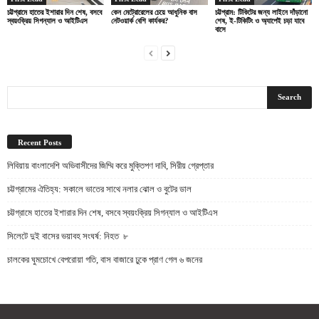
চট্টগ্রামে হাতের ইশারার দিন শেষ, বসবে
কেন মেট্রোরেলের চেয়ে আধুনিক বাস
চট্টগ্রাম: টিকিটের জন্য লাইনে দাঁড়ানো
স্বয়ংক্রিয় সিগন্যাল ও আইটিএস
নেটওয়ার্ক বেশি কার্যকর?
শেষ, ই-টিকিটিং ও অ্যাপেই চড়া যাবে
বাসে
Recent Posts
লিবিয়ায় বাংলাদেশি অভিবাসীদের জিম্মি করে মুক্তিপণ দাবি, সিরীয় গ্রেপ্তার
চট্টগ্রামের ঐতিহ্য: সকালে ভাতের সাথে নলার ঝোল ও বুটের ডাল
চট্টগ্রামে হাতের ইশারার দিন শেষ, বসবে স্বয়ংক্রিয় সিগন্যাল ও আইটিএস
সিলেটে দুই বাসের ভয়াবহ সংঘর্ষ: নিহত ৮
চালকের ঘুমচোখে বেপরোয়া গতি, বাস বাজারে ঢুকে প্রাণ গেল ৬ জনের