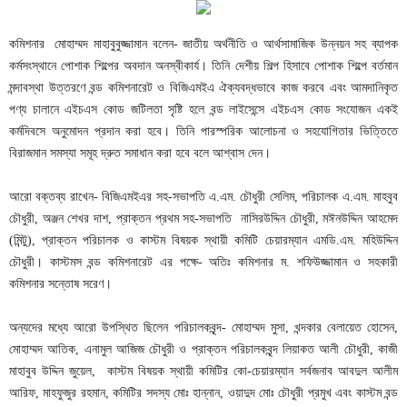
কমিশনার মোহাম্মদ মাহাবুবুজ্জামান বলেন- জাতীয় অর্থনীতি ও আর্থসামাজিক উন্নয়ন সহ ব্যাপক
কর্মসংস্থানে পোশাক শিল্পের অবদান অনস্বীকার্য। তিনি দেশীয় শিল্প হিসাবে পোশাক শিল্পে বর্তমান
মন্দাবস্থা উত্তরণে বন্ড কমিশনারেট ও বিজিএমইএ ঐক্যবদ্ধভাবে কাজ করবে এবং আমদানিকৃত
পণ্য চালানে এইচএস কোড জটিলতা সৃষ্টি হলে বন্ড লাইসেন্সে এইচএস কোড সংযোজন একই
কর্মদিবসে অনুমোদন প্রদান করা হবে। তিনি পারস্পরিক আলোচনা ও সহযোগিতার ভিত্তিতে
বিরাজমান সমস্যা সমূহ দ্রুত সমাধান করা হবে বলে আশ্বাস দেন।
আরো বক্তব্য রাখেন- বিজিএমইএর সহ-সভাপতি এ.এম. চৌধুরী সেলিম, পরিচালক এ.এম. মাহবুব
চৌধুরী, অঞ্জন শেখর দাশ, প্রাক্তন প্রথম সহ-সভাপতি নাসিরউদ্দিন চৌধুরী, মঈনউদ্দিন আহমেদ
(মিন্টু), প্রাক্তন পরিচালক ও কাস্টম বিষয়ক স্থায়ী কমিটি চেয়ারম্যান এমডি.এম. মহিউদ্দিন
চৌধুরী। কাস্টমস বন্ড কমিশনারেট এর পক্ষে- অতিঃ কমিশনার ম. শফিউজ্জামান ও সহকারী
কমিশনার সন্তোষ সরেণ।
অন্যদের মধ্যে আরো উপস্থিত ছিলেন পরিচালকবৃন্দ- মোহাম্মদ মুসা, খন্দকার বেলায়েত হোসেন,
মোহাম্মদ আতিক, এনামুল আজিজ চৌধুরী ও প্রাক্তন পরিচালকবৃন্দ লিয়াকত আলী চৌধুরী, কাজী
মাহাবুব উদ্দিন জুয়েল, কাস্টম বিষয়ক স্থায়ী কমিটির কো-চেয়ারম্যান সর্বজনাব আবদুল আলীম
আরিফ, মাহফুজুর রহমান, কমিটির সদস্য মোঃ হান্নান, ওয়াদুদ মোঃ চৌধুরী প্রমুখ এবং কাস্টম বন্ড