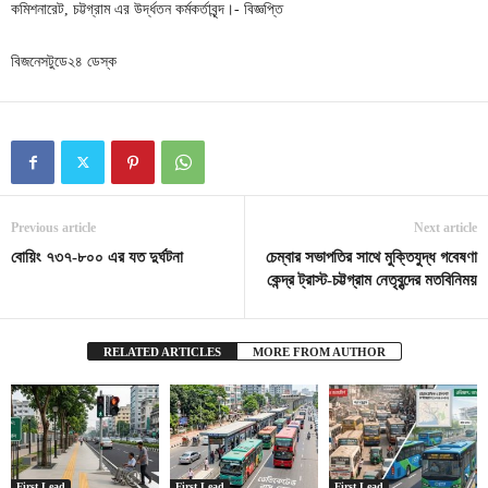
কমিশনারেট, চট্টগ্রাম এর উর্দ্ধতন কর্মকর্তাবৃন্দ।- বিজ্ঞপ্তি
বিজনেসটুডে২৪ ডেস্ক
Previous article
Next article
বোয়িং ৭৩৭-৮০০ এর যত দুর্ঘটনা
চেম্বার সভাপতির সাথে মুক্তিযুদ্ধ গবেষণা
কেন্দ্র ট্রাস্ট-চট্টগ্রাম নেতৃবৃন্দের মতবিনিময়
RELATED ARTICLES
MORE FROM AUTHOR
First Lead
First Lead
First Lead