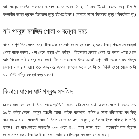
ষাট গম্বুজ মসজিদ প্রাঙ্গনে প্রবেশ করতে জনপ্রতি ২০ টাকায় টিকেট করতে হয়। বিদেশি
দর্শনার্থীর জন্যে প্রবেশ টিকেটের মূল্য দুইশত টাকা। (সময়ের সাথে টিকেটের মূল্য পরিবর্তনযোগ্য)
ষাট গম্বুজ মসজিদ খোলা ও বন্ধের সময়
রবিবারে পূর্ণ দিন কেল্লা বন্ধ থাকে এবং সোমবার খোলা হয় বেলা ২.০০ থেকে। গরমকালে কেল্লা
খোলা থাকে সকাল ১০ টা থেকে সন্ধ্যা ৬টা পর্যন্ত। শীতকালে কেল্লা খোলা হয় সকাল ৯টায় থেকে
আর বিকেল ৫ টায় বন্ধ করা হয়। শীত ও গরমকাল উভয় সময়ই দুপুর ১টা থেকে ১.৩০ পর্যন্ত
কেল্লা বন্ধ রাখা হয়। তবে শুক্রবারে জুম্মার নামাযের জন্যে ১২ টা ৩০ মিনিট থেকে থেকে ৩ টা
৩০ মিনিট পর্যন্ত কেল্লা বন্ধ থাকে।
কিভাবে যাবেন ষাট গম্বুজ মসজিদ
ঢাকার সায়দাবাদ বাস টার্মিনাল থেকে প্রতিদিন সকাল ৬টা থেকে ১০টা এবং সন্ধা ৭ টা থেকে রাত
১০ টা পর্যন্ত মেঘনা, বনফূল, ফাল্গুনী, আরা, পর্যটক, বলেশ্বর, হামিম ও দোলা পরিবহণের বেশ কিছু
বাস ছেড়ে যায়। গাবতলী বাস টার্মিনাল থেকে সোহাগ, শাকুরা, হানিফ ও ইগল পরিবহণের গাড়ি
ছাড়ে। এই বাসগুলোতে জনপ্রতি ৩০০ থেকে ৪০০ টাকা ভাড়া লাগে। বাগেরহাট বাস স্ট্যান্ড
থেকে মাত্র ৩০ থেকে ৪০ টাকা রিকশা ভাড়ায় ষাটগম্বুজ মসজিদে যাওয়া যায়।