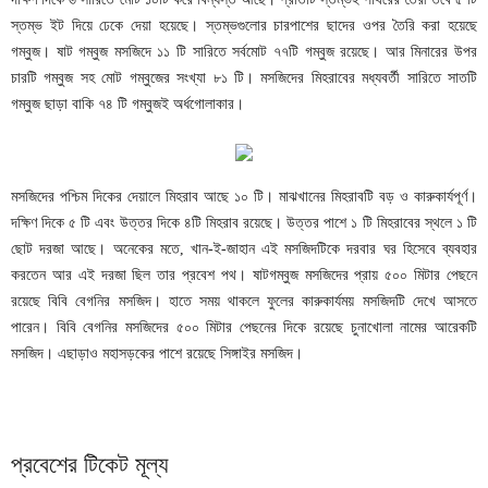
স্তম্ভ ইট দিয়ে ঢেকে দেয়া হয়েছে। স্তম্ভগুলোর চারপাশের ছাদের ওপর তৈরি করা হয়েছে
গম্বুজ। ষাট গম্বুজ মসজিদে ১১ টি সারিতে সর্বমোট ৭৭টি গম্বুজ রয়েছে। আর মিনারের উপর
চারটি গম্বুজ সহ মোট গম্বুজের সংখ্যা ৮১ টি। মসজিদের মিহরাবের মধ্যবর্তী সারিতে সাতটি
গম্বুজ ছাড়া বাকি ৭৪ টি গম্বুজই অর্ধগোলাকার।
মসজিদের পশ্চিম দিকের দেয়ালে মিহরাব আছে ১০ টি। মাঝখানের মিহরাবটি বড় ও কারুকার্যপূর্ণ।
দক্ষিণ দিকে ৫ টি এবং উত্তর দিকে ৪টি মিহরাব রয়েছে। উত্তর পাশে ১ টি মিহরাবের স্থলে ১ টি
ছোট দরজা আছে। অনেকের মতে, খান-ই-জাহান এই মসজিদটিকে দরবার ঘর হিসেবে ব্যবহার
করতেন আর এই দরজা ছিল তার প্রবেশ পথ। ষাটগম্বুজ মসজিদের প্রায় ৫০০ মিটার পেছনে
রয়েছে বিবি বেগনির মসজিদ। হাতে সময় থাকলে ফুলের কারুকার্যময় মসজিদটি দেখে আসতে
পারেন। বিবি বেগনির মসজিদের ৫০০ মিটার পেছনের দিকে রয়েছে চুনাখোলা নামের আরেকটি
মসজিদ। এছাড়াও মহাসড়কের পাশে রয়েছে সিঙ্গাইর মসজিদ।
প্রবেশের টিকেট মূল্য