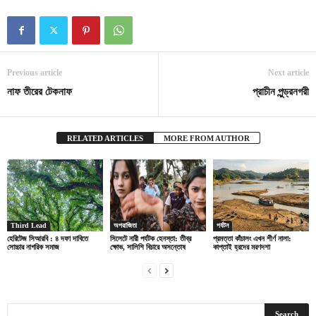
Previous article
Next article
নাফ তীরের টেকনাফ
প্রাচীন পুন্ড্রনগরী
RELATED ARTICLES
MORE FROM AUTHOR
Third Lead
অপরাজিতা
পর্যটন
হেরিটেজ সিআরবি : ৪ দফা দাবিতে
সিলেটে নারী পর্যটক হেনস্তা: তীব্র
প্রমত্তা কাঁচালং এখন শীর্ণ নালা:
সোচ্চার নাগরিক সমাজ
ক্ষোভ, সালিশি বিচারে অসন্তোষ
কাপ্তাই হ্রদের মরণদশা