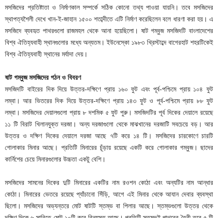
মসজিদের প্রতিষ্টাতা ও নির্মাণকাল সম্পর্কে সঠিক কোনো তথ্য পাওয়া যায়নি। তবে মসজিদের
স্থাপত্যশৈলী দেখে খান-ই-জাহান ১৫০০ শতাব্দীতে এটি নির্মাণ করেছিলেন বলে ধারণা করা হয়। এ
মসজিদে ব্যবহৃত পাথরগুলো রাজমহল থেকে আনা হয়েছিলো। ষাট গম্বুজ মসজিদটি বাংলাদেশের
বিশ্ব ঐতিহ্যবাহী স্থানগুলোর মধ্যে অন্যতম। ইউনেস্কো ১৯৮৩ খ্রিস্টাব্দে বাগেরহাট শহরটিকেই
বিশ্ব ঐতিহ্যবাহী স্থানের মর্যাদা দেয়।
ষাট গম্বুজ মসজিদের গঠন ও বিবরণ
মসজিদটি বাইরের দিক দিয়ে উত্তর-দক্ষিণে প্রায় ১৬০ ফুট এবং পূর্ব-পশ্চিমে প্রায় ১০৪ ফুট
লম্বা। আর ভিতরের দিক দিয়ে উত্তর-দক্ষিণে প্রায় ১৪৩ ফুট ও পূর্ব-পশ্চিমে প্রায় ৮৮ ফুট
লম্বা। মসজিদের দেয়ালগুলো প্রায় ৮ দশমিক ৫ ফুট পুরু। মসজিদটির পূর্ব দিকের দেয়ালে রয়েছে
১১ টি বিরাট খিলানযুক্ত দরজা। অন্য দরজাগুলো থেকে মাঝখানের দরজাটি সবচেয়ে বড়। আর
উত্তর ও দক্ষিণ দিকের দেয়ালে দরজা আছে ৭টি করে ১৪ টি। মসজিদের চারকোণে চারটি
গোলাকার মিনার আছে। প্রতিটি মিনারের চূঁড়ায় রয়েছে একটি করে গোলাকার গম্বুজ। ছাদের
কার্নিশের চেয়ে মিনারগুলোর উচ্চতা একটু বেশি।
মসজিদের সামনের দিকের দুটি মিনারের একটির নাম রওশন কোঠা এবং অন্যটির নাম আন্ধার
কোঠা। মিনারের ভেতরে রয়েছে প্যাঁচানো সিঁড়ি, আগে এই মিনার থেকে আযান দেবার ব্যবস্থা
ছিলো। মসজিদের অভ্যন্তরে মোট ষাটটি স্তম্ভ বা পিলার আছে। স্তম্ভগুলো উত্তর থেকে
দক্ষিণ দিকে ৬ সারিতে মোট ১০টি করে বিন্যস্ত আছে। প্রতিটি স্তম্ভই পাথরের তৈরী তবে ৫ টি