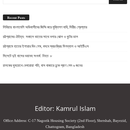
Recent Posts
লিবিয়ায় বাংলাদেশি অভিবাসীদের জিম্মি করে মুক্তিপণ দাবি, সিরীয় গ্রেপ্তার
চট্টগ্রামের ঐতিহ্য: সকালে ভাতের সাথে নলার ঝোল ও বুটের ডাল
চট্টগ্রামে হাতের ইশারার দিন শেষ, বসবে স্বয়ংক্রিয় সিগন্যাল ও আইটিএস
সিলেটে দুই বাসের ভয়াবহ সংঘর্ষ: নিহত ৮
চালকের ঘুমচোখে বেপরোয়া গতি, বাস বাজারে ঢুকে প্রাণ গেল ৬ জনের
Editor: Kamrul Islam
Office Address: C-17 Nagorik Housing Society (2nd Floor), Shershah, Bayezid,
Chattogram, Bangladesh