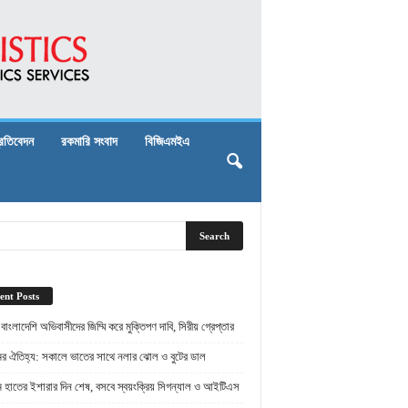
্রতিবেদন
রকমারি সংবাদ
বিজিএমইএ
ent Posts
় বাংলাদেশি অভিবাসীদের জিম্মি করে মুক্তিপণ দাবি, সিরীয় গ্রেপ্তার
ামের ঐতিহ্য: সকালে ভাতের সাথে নলার ঝোল ও বুটের ডাল
ামে হাতের ইশারার দিন শেষ, বসবে স্বয়ংক্রিয় সিগন্যাল ও আইটিএস