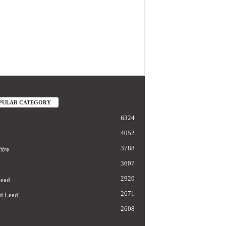
PULAR CATEGORY
6324
4052
3788
াতিক
3607
2920
Lead
2671
d Lead
2608