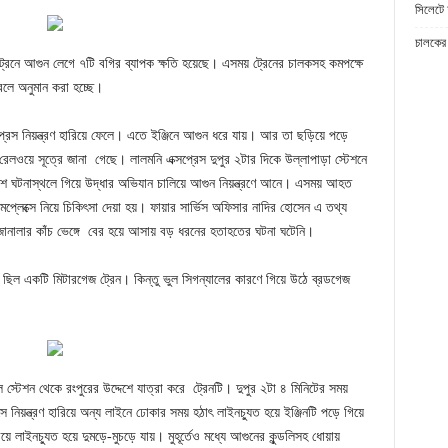
সিলেটে 
চালকের 
রেনে আগুন লেগে ৭টি বগির ব্যাপক ক্ষতি হয়েছে। এসময় ট্রেনের চালকসহ কমপক্ষে
বলে অনুমান করা হচ্ছে।
প্রেস নিয়ন্ত্রণ হারিয়ে ফেলে। এতে ইঞ্জিনে আগুন ধরে যায়। আর তা ছড়িয়ে পড়ে
েলওয়ে সূত্রে জানা গেছে। লালমনি এক্সপ্রেস দুপুর ২টার দিকে উল্লাপাড়া স্টেশনে
ুলিশ ঘটনাস্থলে গিয়ে উদ্ধার অভিযান চালিয়ে আগুন নিয়ন্ত্রণে আনে। এসময় আহত
কমপ্লেক্সে নিয়ে চিকিৎসা দেয়া হয়। ফায়ার সার্ভিস অফিসার নাদির হোসেন এ তথ্য
জানালার কাঁচ ভেঙ্গে বের হয়ে আসায় বড় ধরনের হতাহতের ঘটনা ঘটেনি।
ি ছিল একটি মিটারগেজ ট্রেন। কিন্তু ভুল সিগন্যালের কারণে গিয়ে উঠে ব্রডগেজ
স্টেশন থেকে রংপুরের উদ্দেশে যাত্রা করে ট্রেনটি। দুপুর ২টা ৪ মিনিটের সময়
 নিয়ন্ত্রণ হারিয়ে অন্য লাইনে ঢোকার সময় হঠাৎ লাইনচ্যুত হয়ে ইঞ্জিনটি পড়ে গিয়ে
ইনচ্যুত হয়ে দুমড়ে-মুচড়ে যায়। মুহূর্তেও মধ্যে আগুনের কুন্ডলিসহ ধোয়ায়