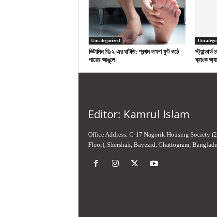
Uncategorized
Uncatego
ভিটামিন বি১২-এর ঘাটতি: প্রথম লক্ষণ ফুট ওঠে
স্ট্যান্ডার্
পায়ের আঙুলে
ব্যাংক অ্যা
Editor: Kamrul Islam
Office Address: C-17 Nagorik Housing Society (
Floor), Shershah, Bayezid, Chattogram, Banglad