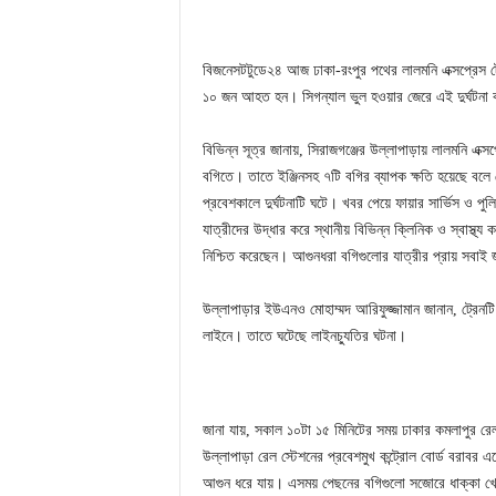
বিজনেসটটুডে২৪ আজ ঢাকা-রংপুর পথের লালমনি এক্সপ্রেস ট্
১০ জন আহত হন। সিগন্যাল ভুল হওয়ার জেরে এই দুর্ঘটনা 
বিভিন্ন সূত্র জানায়, সিরাজগঞ্জের উল্লাপাড়ায় লালমনি এক্স
বগিতে। তাতে ইঞ্জিনসহ ৭টি বগির ব্যাপক ক্ষতি হয়েছে বলে র
প্রবেশকালে দুর্ঘটনাটি ঘটে। খবর পেয়ে ফায়ার সার্ভিস ও প
যাত্রীদের উদ্ধার করে স্থানীয় বিভিন্ন ক্লিনিক ও স্বাস্থ্য 
নিশ্চিত করেছেন। আগুনধরা বগিগুলোর যাত্রীর প্রায় সবাই 
উল্লাপাড়ার ইউএনও মোহাম্মদ আরিফুজ্জামান জানান, ট্রেনট
লাইনে। তাতে ঘটেছে লাইনচ্যুতির ঘটনা।
জানা যায়, সকাল ১০টা ১৫ মিনিটের সময় ঢাকার কমলাপুর রেল 
উল্লাপাড়া রেল স্টেশনের প্রবেশমুখ কন্ট্রোল বোর্ড বরাবর এসে
আগুন ধরে যায়। এসময় পেছনের বগিগুলো সজোরে ধাক্কা খেয়ে লা