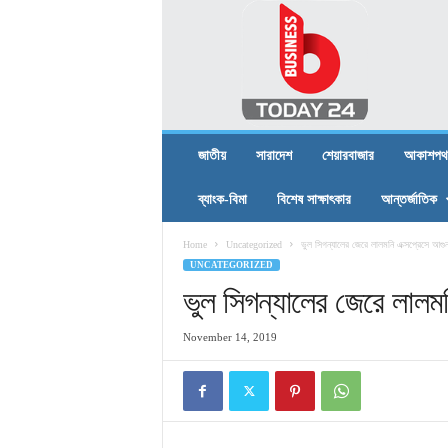
B
U
S
I
N
E
S
জাতীয়
সারাদেশ
শেয়ারবাজার
আকাশপথ
S
T
ব্যাংক-বিমা
বিশেষ সাক্ষাৎকার
আন্তর্জাতিক
O
D
Home
Uncategorized
ভুল সিগন্যালের জেরে লালমনি এক্সপ্রেসে আগু
A
UNCATEGORIZED
Y
2
ভুল সিগন্যালের জেরে লালম
4
November 14, 2019