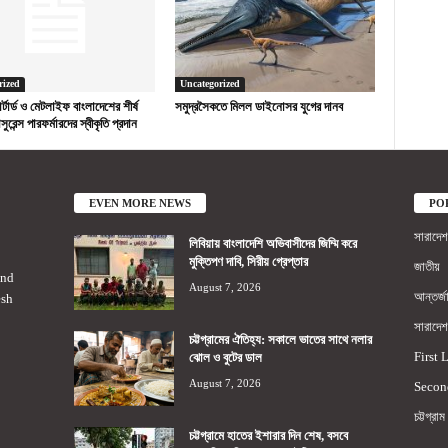
rized
Uncategorized
ড চার্টার্ড ও মেটলাইফ বাংলাদেশের শীর্ষ
সমুদ্রসৈকতে মিলল ডাইনোসর যুগের দানব
সুরেন্স পারফর্মারদের স্বীকৃতি প্রদান
EVEN MORE NEWS
PO
সারাদেশ
লিবিয়ায় বাংলাদেশি অভিবাসীদের জিম্মি করে
মুক্তিপণ দাবি, সিরীয় গ্রেপ্তার
জাতীয়
2nd
August 7, 2026
আন্তর্জ
esh
সারাদেশ
চট্টগ্রামের ঐতিহ্য: সকালে ভাতের সাথে নলার
First 
ঝোল ও বুটের ডাল
August 7, 2026
Secon
চট্টগ্রাম
চট্টগ্রামে হাতের ইশারার দিন শেষ, বসবে