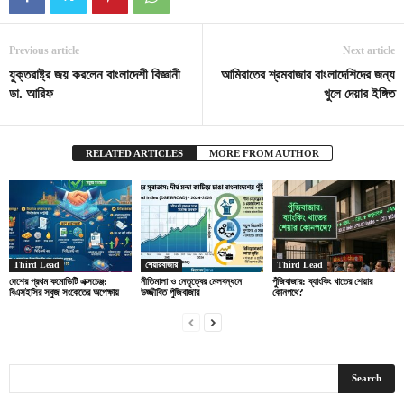
Previous article
Next article
যুক্তরাষ্ট্র জয় করলেন বাংলাদেশী বিজ্ঞানী
আমিরাতের শ্রমবাজার বাংলাদেশিদের জন্য
ডা. আরিফ
খুলে দেয়ার ইঙ্গিত
RELATED ARTICLES
MORE FROM AUTHOR
Third Lead
শেয়ারবাজার
Third Lead
দেশের প্রথম কমোডিটি এক্সচেঞ্জ:
নীতিমালা ও নেতৃত্বের মেলবন্ধনে
পুঁজিবাজার: ব্যাংকিং খাতের শেয়ার
বিএসইসির সবুজ সংকেতের অপেক্ষায়
উজ্জীবিত পুঁজিবাজার
কোনপথে?