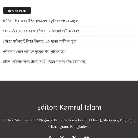
Recent Posts
ভিটামিন বি১২-এর ঘাটতি: প্রথম লক্ষণ ফুট ওঠে পায়ের আঙুলে
কেন মেট্রোরেলের চেয়ে আধুনিক বাস নেটওয়ার্ক বেশি কার্যকর?
পেরুতে পর্যটকবাহী বিমান বিধ্বস্ত: ১৩ জনের মর্মান্তিক মৃত্যু
কক্সবাজার মেরিন ড্রাইভে মৃত্যুর ফাঁদ প্যারাসেইলিং
মার্কিন প্রতিনিধি দলের উখিয়া সফর: প্রত্যাবাসনের দাবি রোহিঙ্গাদের
Editor: Kamrul Islam
Office Address: C-17 Nagorik Housing Society (2nd Floor), Shershah, Bayezid,
Chattogram, Bangladesh