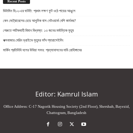
Recent Posts
ভিটামিন বি১২-এর ঘাটতি: প্রথম লক্ষণ ফুট ওঠে পায়ের আঙুলে
কেন মেট্রোরেলের চেয়ে আধুনিক বাস নেটওয়ার্ক বেশি কার্যকর?
পেরুতে পর্যটকবাহী বিমান বিধ্বস্ত: ১৩ জনের মর্মান্তিক মৃত্যু
কক্সবাজার মেরিন ড্রাইভে মৃত্যুর ফাঁদ প্যারাসেইলিং
মার্কিন প্রতিনিধি দলের উখিয়া সফর: প্রত্যাবাসনের দাবি রোহিঙ্গাদের
Editor: Kamrul Islam
Office Address: C-17 Nagorik Housing Society (2nd Floor), Shershah, Bayezid,
Chattogram, Bangladesh