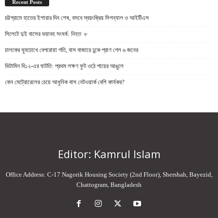
Recent Posts
চট্টগ্রামে হাতের ইশারার দিন শেষ, বসবে স্বয়ংক্রিয় সিগন্যাল ও আইটিএস
সিলেটে দুই বাসের ভয়াবহ সংঘর্ষ: নিহত ৮
চালকের ঘুমচোখে বেপরোয়া গতি, বাস বাজারে ঢুকে প্রাণ গেল ৬ জনের
ভিটামিন বি১২-এর ঘাটতি: প্রথম লক্ষণ ফুট ওঠে পায়ের আঙুলে
কেন মেট্রোরেলের চেয়ে আধুনিক বাস নেটওয়ার্ক বেশি কার্যকর?
Editor: Kamrul Islam
Office Address: C-17 Nagorik Housing Society (2nd Floor), Shershah, Bayezid,
Chattogram, Bangladesh