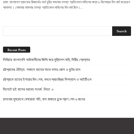
ঢাকা: বাংলাদেশ ব্যাংকের রিজার্ভের অর্থ চুরির মামলার তদন্ত প্রতিবেদন দাখিলের জন্য ৬ ডিসেম্বর দিন ধার্য করেছেন
আদালত। সোমবার মামলার তদন্ত প্রতিবেদন দাখিলের দিন ধার্য ছিল।...
Recent Posts
লিবিয়ায় বাংলাদেশি অভিবাসীদের জিম্মি করে মুক্তিপণ দাবি, সিরীয় গ্রেপ্তার
চট্টগ্রামের ঐতিহ্য: সকালে ভাতের সাথে নলার ঝোল ও বুটের ডাল
চট্টগ্রামে হাতের ইশারার দিন শেষ, বসবে স্বয়ংক্রিয় সিগন্যাল ও আইটিএস
সিলেটে দুই বাসের ভয়াবহ সংঘর্ষ: নিহত ৮
চালকের ঘুমচোখে বেপরোয়া গতি, বাস বাজারে ঢুকে প্রাণ গেল ৬ জনের