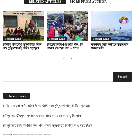
RELATED ARTICLES
MORE FROM AUTHOR
Second Lead
Second Lead
Second Lead
লিবিয়ায় বাংলাদেশি অভিবাসীদের জিম্মি
চালকের ঘুমচোখে বেপরোয়া গতি, বাস
কক্সবাজার মেরিন ড্রাইভে মৃত্যুর ফাঁদ
করে মুক্তিপণ দাবি, সিরীয় গ্রেপ্তার
বাজারে ঢুকে প্রাণ গেল ৬ জনের
প্যারাসেইলিং
Recent Posts
লিবিয়ায় বাংলাদেশি অভিবাসীদের জিম্মি করে মুক্তিপণ দাবি, সিরীয় গ্রেপ্তার
চট্টগ্রামের ঐতিহ্য: সকালে ভাতের সাথে নলার ঝোল ও বুটের ডাল
চট্টগ্রামে হাতের ইশারার দিন শেষ, বসবে স্বয়ংক্রিয় সিগন্যাল ও আইটিএস