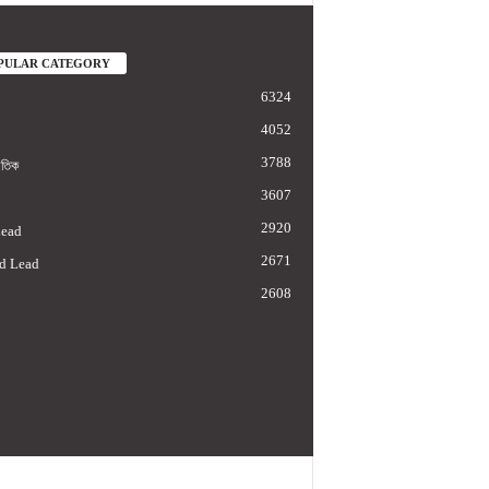
PULAR CATEGORY
6324
4052
3788
াতিক
3607
2920
Lead
2671
d Lead
2608