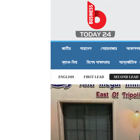
B
U
S
I
N
E
S
জাতীয়
সারাদেশ
শেয়ারবাজার
আকাশপথ
S
T
ব্যাংক-বিমা
বিশেষ সাক্ষাৎকার
আন্তর্জাতিক
O
D
ENGLISH
FIRST LEAD
SECOND LEAD
A
Y
2
4