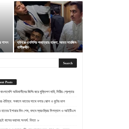
ির শাসন
হবিগঞ্জে এনসিপির পদযাত্রায় হামলা, আহত সারজিস-
নাসীরুদ্দীন
ent Posts
় বাংলাদেশি অভিবাসীদের জিম্মি করে মুক্তিপণ দাবি, সিরীয় গ্রেপ্তার
ামের ঐতিহ্য: সকালে ভাতের সাথে নলার ঝোল ও বুটের ডাল
ামে হাতের ইশারার দিন শেষ, বসবে স্বয়ংক্রিয় সিগন্যাল ও আইটিএস
দুই বাসের ভয়াবহ সংঘর্ষ: নিহত ৮