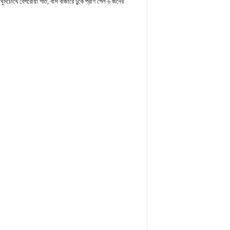
ঘুমচোখে বেপরোয়া গতি, বাস বাজারে ঢুকে প্রাণ গেল ৬ জনের