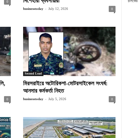
দিশেহারা ব্যবসায়ীরা
চালকের 
0
-
businesstoday
July 12, 2026
0
Second Lead
লি,
মিরসরাইয়ে অটোরিকশা-মোটরসাইকেল সংঘর্ষ:
আনসার কর্মকর্তা নিহত
-
businesstoday
July 5, 2026
0
0