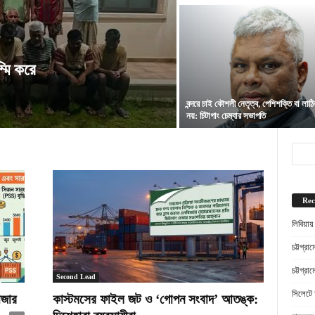
্মি করে
বন্দরে চাই কৌশলী নেতৃত্ব, পেশিশক্তি বা লাঠ
নয়: চিটাগাং চেম্বার সভাপতি
Rec
লিবিয়ায
চট্টগ্র
চট্টগ্র
Second Lead
সিলেটে 
াজার
কাস্টমসের ফাইল জট ও ‘গোপন সংবাদ’ আতঙ্ক: