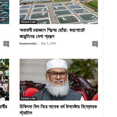
Second Lead
অনাবাদী চরাঞ্চলে শিল্পের ছোঁয়া: করপোরেট
জায়ান্টদের মেগা প্রকল্প
-
businesstoday
July 3, 2026
0
0
Second Lead
র্থীর
চিকিৎসা বিল নিয়ে সাবেক ধর্ম উপদেষ্টার বিস্ফোরক
স্ট্যাটাস