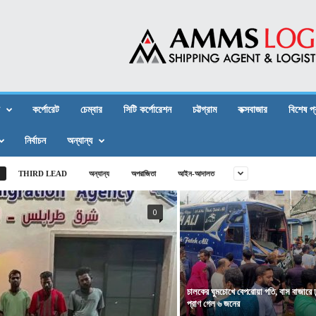
কর্পোরেট
চেম্বার
সিটি কর্পোরেশন
চট্টগ্রাম
কক্সবাজার
বিশেষ প
নির্বাচন
অন্যান্য
THIRD LEAD
অন্যান্য
অপরাজিতা
আইন-আদালত
0
চালকের ঘুমচোখে বেপরোয়া গতি, বাস বাজারে ঢ
প্রাণ গেল ৬ জনের