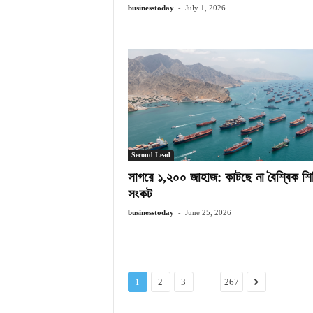
-
businesstoday
July 1, 2026
Second Lead
সাগরে ১,২০০ জাহাজ: কাটছে না বৈশ্বিক শি
সংকট
-
businesstoday
June 25, 2026
...
1
2
3
267