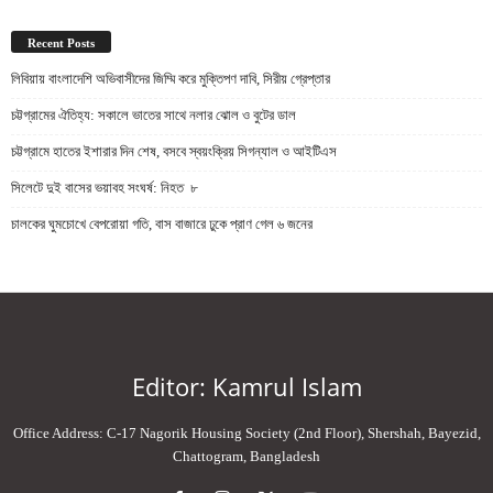
Recent Posts
লিবিয়ায় বাংলাদেশি অভিবাসীদের জিম্মি করে মুক্তিপণ দাবি, সিরীয় গ্রেপ্তার
চট্টগ্রামের ঐতিহ্য: সকালে ভাতের সাথে নলার ঝোল ও বুটের ডাল
চট্টগ্রামে হাতের ইশারার দিন শেষ, বসবে স্বয়ংক্রিয় সিগন্যাল ও আইটিএস
সিলেটে দুই বাসের ভয়াবহ সংঘর্ষ: নিহত ৮
চালকের ঘুমচোখে বেপরোয়া গতি, বাস বাজারে ঢুকে প্রাণ গেল ৬ জনের
Editor: Kamrul Islam
Office Address: C-17 Nagorik Housing Society (2nd Floor), Shershah, Bayezid,
Chattogram, Bangladesh