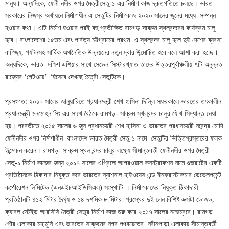
মানুষ। অন্যদিকে, ফেনী নদীর ওপর মৈত্রীসেতু-১ এর নির্মাণ কাজ দ্রুতগতিতে চলছে। ভারত
সরকারের নিজস্ব অর্থায়নে নির্মাণাধীন এ সেতুটির নির্মাণকাজ ২০২০ সালের জুনের মধ্যে সম্পন্ন
হওয়ার কথা। এটি নির্মাণ হওয়ার পরই বহু প্রতীক্ষিত রামগড় সাব্রুম স্থলবন্দরের কার্যক্রম চালু
হবে। বাংলাদেশের ১৫তম এবং পার্বত্য চট্টগ্রামের প্রথম এ স্থলবন্দর চালু হলে দুই দেশের ব্যবসা
বাণিজ্য, পর্যটনসহ সার্বিক অর্থনৈতিক উন্নয়নের নতুন দ্বার উন্মোচিত হবে বলে আশা করা হচ্ছে।
অন্যদিকে, ভারত দক্ষিণ এশিয়ার সাথে সেভেন সিস্টারখ্যাত তাদের উত্তরপূর্বাঞ্চলীয় ৭টি অনুন্নত
রাজ্যের ‘গেটওয়ে’ হিসেবে দেখছে মৈত্রী সেতুটিকে।
প্রসংগত: ২০১০ সালের জানুয়ারিতে প্রধানমন্ত্রী শেখ হাসিনা দিল্লি সফরকালে ভারতের তৎকালীন
প্রধানমন্ত্রী মনমোহন সিং এর সাথে বৈঠকে রামগড়- সাব্রুম স্থলবন্দর চালুর যৌথ সিদ্ধান্ত নেয়া
হয়। পরবর্তীতে ২০১৫ সালের ৬ জুন প্রধানমন্ত্রী শেখ হাসিনা ও ভারতের প্রধানমন্ত্রী নরেন্দ্র মোদি
ফেনীনদীর ওপর নির্মাণাধীন বাংলাদেশ ভারত মৈত্রী সেতু-১ নামে সেতুটির ভিত্তিপ্রস্তরের ফলক
উন্মোচন করেন। রামগড়- সাব্রুম স্থল বন্দর চালুর লক্ষ্যে সীমান্তবর্তী ফেনীনদীর ওপর মৈত্রী
সেতু-১ নির্মাণ কাজের জন্য ২০১৭ সালের এপ্রিলে আগরওয়াল কনস্ট্রাকশন নামে গুজরাটের একটি
প্রতিষ্ঠানকে ঠিকাদার নিযুক্ত করে ভারতের ন্যাশনাল হাইওয়েস এন্ড ইনফ্রাস্টাকচার ডেভেলপমেন্ট
কর্পোরেশন লিমিটেড (এনএইচআইডিসিএল) সংস্থাটি । নির্মাণকাজের নিযুক্ত ঠিকাদারী
প্রতিষ্ঠানটি ৪১২ মিটার দৈর্ঘ্য ও ১৪ দশমিক ৮ মিটার প্রস্থের দুই লেন বিশিষ্ট এক্সটা ডোজড,
ক্যাবল স্টেইড আরসিসি মৈত্রী সেতুর নির্মাণ কাজ শুরু করে ২০১৭ সালের নভেম্বরে। রামগড়
পৌর এলাকার মহামুনি এবং ভারতের সাব্রুমের নগর পঞ্চায়েতের নবীনপাড়া এলাকায় সীমান্তবর্তী