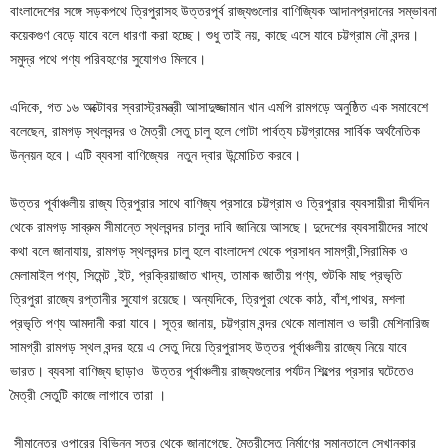
বাংলাদেশের সঙ্গে সড়কপথে ত্রিপুরাসহ উত্তরপূর্ব রাজ্যগুলোর বাণিজ্যিক আদানপ্রদানের সম্ভাবনা
কয়েকগুণ বেড়ে যাবে বলে ধারণা করা হচ্ছে। শুধু তাই নয়, কাছে এসে যাবে চট্টগ্রাম নৌ বন্দর।
সমুদ্র পথে পণ্য পরিবহণের সুযোগও মিলবে।
এদিকে, গত ১৬ অক্টোবর স্বরাস্ট্রমন্ত্রী আসাদুজ্জামান খান এমপি রামগড়ে অনুষ্ঠিত এক সমাবেশে
বলেছেন, রামগড় স্থলবন্দর ও মৈত্রী সেতু চালু হলে গোটা পার্বত্য চট্টগ্রামের সার্বিক অর্থনৈতিক
উন্নয়ন হবে। এটি ব্যবসা বাণিজ্যের নতুন দ্বার উন্মোচিত করবে।
উত্তর পূর্বাঞ্চলীয় রাজ্য ত্রিপুরার সাথে বাণিজ্য প্রসারে চট্টগ্রাম ও ত্রিপুরার ব্যবসায়ীরা দীর্ঘদিন
থেকে রামগড় সাব্রুম সীমান্তে স্থলবন্দর চালুর দাবি জানিয়ে আসছে। দুদেশের ব্যবসায়ীদের সাথে
কথা বলে জানাযায়, রামগড় স্থলবন্দর চালু হলে বাংলাদেশ থেকে প্রসাধন সামগ্রী,সিরামিক ও
মেলামাইল পণ্য, সিমেন্ট ,ইট, প্রক্রিয়াজাত খাদ্য, তামাক জাতীয় পণ্য, শুটকি মাছ প্রভৃতি
ত্রিপুরা রাজ্যে রপ্তানীর সুযোগ রয়েছে। অন্যদিকে, ত্রিপুরা থেকে কাঠ, বাঁশ,পাথর, মশলা
প্রভৃতি পণ্য আমদানী করা যাবে। সূত্র জানায়, চট্টগ্রাম বন্দর থেকে মালামাল ও ভারী মেশিনারিজ
সামগ্রী রামগড় স্থল বন্দর হয়ে এ সেতু দিয়ে ত্রিপুরাসহ উত্তর পূর্বাঞ্চলীয় রাজ্যে নিয়ে যাবে
ভারত। ব্যবসা বাণিজ্য ছাড়াও উত্তর পূর্বাঞ্চলীয় রাজ্যগুলোর পর্যটন শিল্পের প্রসার ঘটেতেও
মৈত্রী সেতুটি কাজে লাগাবে তারা ।
সীমান্তের ওপারের বিভিন্ন সূত্র থেকে জানাগেছে, মৈত্রীসেতু নির্মাণের সমানতালে সেখানকার