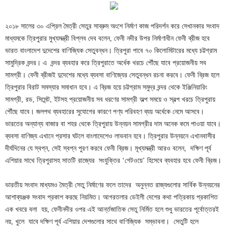
২০১৮ সালের ৩০ এপ্রিল মৈত্রী সেতুর সাব্রুম অংশে নির্মাণ কাজ পরিদর্শন করে সেখানকার সংবাদ
মাধ্যমকে ত্রিপুরার মুখ্যমন্ত্রী বিপ্লব দেব বলেন, ফেনী নদীর উপর নির্মাণাধীন ফেনী ব্রীজ হবে
ভারত বাংলাদেশ দুদেশের বাণিজ্যিক সেতুবন্ধন। ত্রিপুরা পাবে ৭০ কিলোমিটারের মধ্যে চট্টগ্রাম
সামুদ্রিক বন্দর। এ বন্দর ব্যবহার করে ত্রিপুরাতে অর্ধেক খরচে পৌঁছে যাবে প্রয়োজনীয় সব
সামগ্রী। ফেনী ব্রীজই দুদেশের মধ্যে ব্যবসা বাণিজ্যের সেতুবন্ধন রচনা করবে। ফেনী ব্রিজ হলে
ত্রিপুরার বিরাট সমস্যার সমাধান হবে। এ ব্রিজ হয়ে চট্টগ্রাম সমুদ্র বন্দর থেকে ইঞ্জিনিয়ারিং
সামগ্রী, রড, সিমেন্ট, ইটসহ প্রয়োজনীয় সব ধরণের সামগ্রী অল্প সময়ে ও স্বল্প খরচে ত্রিপুরায়
পৌঁছে যাবে। জলপথ ব্যবহারের সুযোগের কারণে পণ্য পরিবহণ ব্যয় অর্ধেকে নেমে আসবে।
ভারতের অন্যান্য বাজার বা শহর থেকে ত্রিপুরায় উন্নয়ন সামগ্রীর দাম অনেক কমে পাওয়া যাবে।
ব্যবসা বাণিজ্য এখানে প্রসার ঘটলে বাংলাদেশেও লাভবান হবে। ত্রিপুরার উন্নয়নে এখানবাসীর
দীর্ঘদিনের যে স্বপ্ন, সেই স্বপ্ন পুরণ করবে ফেনী ব্রিজ। মূখ্যমন্ত্রী আরও বলেন, দক্ষিণ পূর্ব
এশিয়ার সাথে ত্রিপুরাসহ সাতটি রাজ্যের সংযুক্তির ‘গেটওয়ে’ হিসেবে ব্যবহার হবে ফেনী ব্রিজ।
ভারতীয় সংবাদ মাধ্যমও মৈত্রী সেতু নির্মাণের ফলে তাদের অনুন্নত রাজ্যগুলোর সার্বিক উন্নয়নের
আশাব্যঞ্জক সংবাদ প্রকাশ করছে নিয়মিত। আগরতলার ডেইলী দেশের কথা পত্রিকায় প্রকাশিত
এক খবরে বলা হয়, ফেনীনদীর ওপর এই আর্ন্তজাতিক সেতু নির্মিত হলে শুধু ভারতের পূর্বোত্তরই
নয়, খুলে যাবে দক্ষিণ পূর্ব এশিয়ার দেশগুলোর সাথে বাণিজ্যিক সম্ভাবনা। সেতুটি হলে