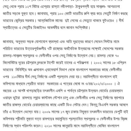
সেতু থেকে প্রায় ১২শ মিটার এপ্রোচ রাস্তা নবীনপাড়া- ঠাকুরপল্লী হয়ে সাব্রুম- আগরতলা
জাতীয় সড়কে যুক্ত হবে। জানাযায়, প্রায় ১০০ কোটি ভারতীয় রুপি ব্যয় করে সেতুটি নির্মাণ করছে
ভারতের কেন্দ্রিয় সরকার। আর্ন্তজাতিক মানের দুই লেনের এ সেতুতে থাকবে ফুটওয়েও । দীর্ঘ
স্থায়ীত্বের এ সেতুটির ডিজাইনও আকর্ষনীয় বলে জানান সংশ্লিষ্টরা।
জানাযায়, অনুন্নত সড়ক যোগাযোগ ব্যবস্থা এবং অতি দূরত্বের কারণে সেভেন সিস্টার নামে
পরিচিত ভারতের উত্তরপূর্বাঞ্চলীয় ৭টি রাজ্যের অর্থনৈতিক উন্নয়নের লক্ষ্যেই সেদেশের সরকার
রামগড়-সাব্রুম স্থলবন্দর ও ফেনীনদীর ওপর সেতু নির্মাণের উদ্যোগ নেয়। রামগড় থেকে ৭০
কিলোমিটার দূরের চট্টগ্রাম বন্দরকে টার্গেট করেই তাদের এ পরিকল্পনা । ২০০২ সালের ১৮ এপ্রিল
ভারতের মিনিস্ট্রি অব এক্সানাল এ্যাফেয়ার্স বিভাগ থেকে বাংলাদেশ সরকারের কাছে ফেনীনদীর
ওপর ১১০মিটার দীর্ঘ সেতু নির্মাণের একটি প্রস্তাব দেয়া হয়। নয়াদিল্লীতে বাংলাদেশ হাই
কমিশনের মাধ্যমে প্রেরীত ভারত সরকারের এ পত্রের মেমো নং ও/রর/২০২/৩/২০০০ । ঐ
বছরের ২৪ আগষ্ট খাগড়াছড়ির তৎকালীন এমপি ও পার্বত্য চট্টগ্রাম উন্নয়ন বোর্ডের চেয়ারম্যান
ওয়াদুদ ভুইয়া রামগড়ে ল্যান্ড কাস্টমস স্টেশান চালু এবং ফেনীনদীর ওপর সেতু নির্মাণের ব্যাপারে
জাতীয় রাজস্ব বোর্ডের চেয়ারম্যানের কাছে একটি ডিও লেটার দেন। কিন্তু বিএনপি সরকার আমলে
তাঁর এ উদ্যোগ ভেস্তে যায়। ২০০৯ সালের ১৭ জুন ঢাকায় নিযুক্ত তৎকালীন ভারতের ডেপুটি হাই
কমিশনার শ্রীমতি মুক্তা দত্ত রামগড়ের মহামুনিতে প্রস্তাবিত স্থলবন্দর ও ফেনীনদীর উপর ব্রিজ
নির্মাণের স্থান পরিদর্শন করেন। ২০১০ সালের জানুয়ারি মাসে নয়াদিল্লীতে ঘোষিত বাংলাদেশ