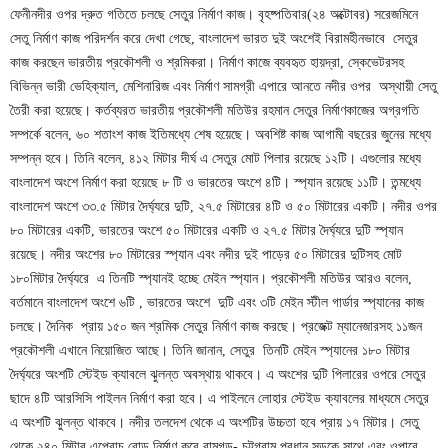
ফেনীনদীর ওপর দ্রুত গতিতে চলছে সেতুর নির্মাণ কাজ। বৃহষ্পতিবার(২৪ অক্টোবর) সরেজমিনে
সেতু নির্মাণ কাজ পরিদর্শন করে দেখা গেছে, বাংলাদেশ ভারত দুই অংশেই বিরামহীনভাবে সেতুর
কাজ করছেন ভারতীয় প্রকৌশলী ও শ্রমিকরা। নির্মাণ কাজে ব্যবহৃত হায়দ্রা, স্কেভেটরসহ
বিভিন্ন ভারী ভেহিক্যাল, মেশিনারিজ এবং নির্মাণ সামগ্রী এপারে আনতে নদীর ওপর অস্থায়ী সেতু
তৈরী করা হয়েছে। কর্তব্যরত ভারতীয় প্রকৌশলী মতিউর রহমান সেতুর নির্মাণকাজের অগ্রগতি
সম্পর্কে বলেন, ৬০ শতাংশ কাজ ইতিমধ্যে শেষ হয়েছে। অবশিষ্ট কাজ আগামী বছরের জুনের মধ্যে
সম্পন্ন হবে। তিনি বলেন, ৪১২ মিটার দীর্ঘ এ সেতুর মোট পিলার রয়েছে ১২টি। এগুলোর মধ্যে
বাংলাদেশ অংশে নির্মাণ করা হয়েছে ৮ টি ও ভারতের অংশে ৪টি। স্প্যান রয়েছে ১১টি। তন্মধ্যে
বাংলাদেশ অংশে ৩৩.৫ মিটার দৈর্ঘ্যরে দুটি, ২৭.৫ মিটারের ৪টি ও ৫০ মিটারের একটি। নদীর ওপর
৮০ মিটারের একটি, ভারতের অংশে ৫০ মিটারের একটি ও ২৭.৫ মিটার দৈর্ঘ্যরে দুটি স্প্যান
রয়েছে। নদীর অংশের ৮০ মিটারের স্প্যান এবং নদীর দুই পাড়ের ৫০ মিটারের দুটিসহ মোট
১৮০মিটার দৈর্ঘ্যরে এ তিনটি স্প্যানই হচ্ছে মেইন স্প্যান। প্রকৌশলী মতিউর আরও বলেন,
বর্তমানে বাংলাদেশ অংশে ৬টি , ভারতের অংশে দুটি এবং ৩টি মেইন স্টীল গার্ডার স্প্যানের কাজ
চলছে। দৈনিক প্রায় ১৫০ জন শ্রমিক সেতুর নির্মাণ কাজ করছে। প্রজেক্ট ম্যানেজারসহ ১১জন
প্রকৌশলী এখানে নিয়োজিত আছে। তিনি জানান, সেতুর তিনটি মেইন স্প্যানের ১৮০ মিটার
দৈর্ঘ্যরে অংশটি স্টেইড ক্যাবলে ঝুলন্ত অবস্থায় থাকবে। এ অংশের দুটি পিলারের ওপরে সেতুর
ছাদে ৪টি আরসিসি পাইলন নির্মাণ করা হবে। এ পাইলনে লোহার স্টেইড ক্যাবলের মাধ্যমে সেতুর
এ অংশটি ঝুলন্ত থাকবে। নদীর তলদেশ থেকে এ অংশটির উচ্চতা হবে প্রায় ১৭ মিটার। সেতু
থেকে ২৪০ মিটার এপ্রোচ রোড নির্মাণ করে রামগড়- চট্টগ্রাম প্রধান সড়কে সাথে এবং ওপারে