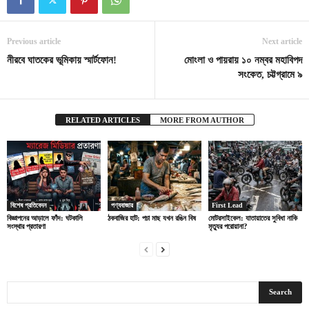
Previous article
Next article
নীরবে ঘাতকের ভূমিকায় স্মার্টফোন!
মোংলা ও পায়রায় ১০ নম্বর মহাবিপদ
সংকেত, চট্টগ্রামে ৯
RELATED ARTICLES
MORE FROM AUTHOR
বিশেষ প্রতিবেদন
পণ্যবাজার
First Lead
বিজ্ঞাপনের আড়ালে ফাঁদ: ঘটকালি
ঠকবাজির হাট: পচা মাছ যখন রঙিন বিষ
মোটরসাইকেল: যাতায়াতের সুবিধা নাকি
সংস্থার প্রতারণা
মৃত্যুর পরোয়ানা?