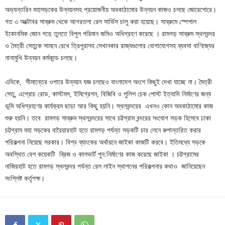
অভ্যন্তরিন মহাসড়কের উন্নয়নসহ প্রয়োজনীয় অবকাঠামোর উন্নয়ন কাজও চলছে জোরেশোরে।
গত ৩ অক্টোবর সাব্রুম থেকে আগরতলা রেল সার্ভিস চালু করা হয়েছে। সাব্রুমে স্পেশাল
ইকোনমিক জোন গড়ে তুলতে বিপুল পরিমান জমিও অধিগ্রহণ করেছে । রামগড় সাব্রুম স্থলবন্দর
ও মৈত্রী সেতুকে সামনে রেখে ত্রিপুরাসহ সেখানকার রাজ্যগুলোর যোগাযোগসহ ব্যবসা বাণিজ্যের
নানামুখি উন্নয়ন কর্মকান্ড চলছে।
এদিকে, সীমান্তের ওপারে উন্নয়ন যজ্ঞ চলছেও বাংলাদেশ অংশে কিছুই দেখা যাচ্ছে না। মৈত্রী
সেতু, এপ্রোচ রোড, কাস্টমস, ইমিগ্রেশন, বিজিবি ও পুলিশ চেক পোস্ট ইত্যাদি নির্মাণের জন্য
ভূমি অধিগ্রহণের কার্যক্রম ছাড়া আর কিছু হয়নি। স্থলবন্দরের এখনও কোন অবকাঠামোর কাজ
শুরু হয়নি। তবে রামগড় সাব্রুম স্থলবন্দরের সাথে চট্টগ্রাম বন্দরের সংযোগ সড়ক হিসেবে ঢাকা
চট্টগ্রাম মহা সড়কের বারৈয়ারহাট হতে রামগড় পর্যন্ত সড়কটি চার লেনে রুপান্তরিত করার
পরিকল্পনা নিয়েছে সরকার। বিশ্ব ব্যাংকের অর্থায়নে জাইকা কাজটি করবে। ইতিমধ্যে সড়কে
অবস্থিত বেশ কয়েকটি ব্রিজ ও কালভার্ট পুন:নির্মাণের কাজ করেছে জাইকা । চট্টগ্রামের
নাজিরহাট হতে রামগড় স্থলবন্দর পর্যন্ত রেল লাইন স্থাপনের পরিকল্পনার কথাও জানিয়েছেন
সংশ্লিষ্ট কর্তৃপক্ষ।