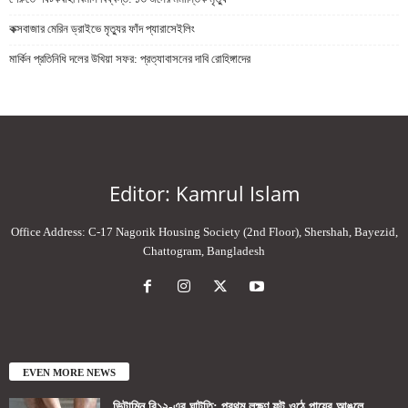
কক্সবাজার মেরিন ড্রাইভে মৃত্যুর ফাঁদ প্যারাসেইলিং
মার্কিন প্রতিনিধি দলের উখিয়া সফর: প্রত্যাবাসনের দাবি রোহিঙ্গাদের
Editor: Kamrul Islam
Office Address: C-17 Nagorik Housing Society (2nd Floor), Shershah, Bayezid,
Chattogram, Bangladesh
EVEN MORE NEWS
ভিটামিন বি১২-এর ঘাটতি: প্রথম লক্ষণ ফুট ওঠে পায়ের আঙুলে