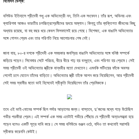
বিনোদন ডেস্ক:
বলিউড ইতিহাসে শ্রীদেবী শুধু এক অভিনেত্রী নন, তিনি এক সংবেদন। তাঁর রূপ, অভিনয় এবং
ক্যারিশমা আজও ভারতীয় চলচ্চিত্রপ্রেমীদের হৃদয়ে অম্লান। কিন্তু তাঁর ব্যক্তিগত জীবনের কিছু
অধ্যায় রয়েছে, যা বহু বছর ধরে কেবল ফিসফাসেই রয়ে গেছে। বিশেষত, এক বাঙালি অভিনেতার
সঙ্গে গোপন প্রেম এবং তার পরিণতি নিয়ে আলোচনার শেষ নেই।
জানা যায়, ৮০-র দশকে শ্রীদেবী এক সময়কার জনপ্রিয় বাঙালি অভিনেতার সঙ্গে ঘনিষ্ঠ সম্পর্কে
জড়িয়ে পড়েন। সিনেমার সেটে পরিচয়, ধীরে ধীরে গাঢ় হয় বন্ধুত্ব, এবং পরিণত হয় প্রেমে। সেই
সময় শ্রীদেবী ওই অভিনেতার স্ত্রীকে বান্ধবীর মতো দেখতেন। এমনকি শুটিংয়ের ফাঁকে অবসর
পেলেই চলে যেতেন তাঁদের বাড়িতে। অভিনেতার স্ত্রী তাঁকে আপন করে নিয়েছিলেন, আর শ্রীদেবী
সেই সময় স্বামীর মতো ভাই হিসেবেই স্বীকৃতি দিয়েছিলেন তাঁর প্রেমিককে।
তবে এই ভাই-বোনের সম্পর্ক ছিল পর্দার আড়ালের জন্য। বাস্তবে, দু’জনের মধ্যে গড়ে উঠেছিল
গভীর পরকীয়া প্রেম। এই সম্পর্ক এক সময় এতটাই গভীরে পৌঁছায় যে শ্রীদেবী অন্তঃসত্ত্বা হয়ে
পড়েন বলেও একটি সূত্র দাবি করে। সে সময় বলিউডে গুঞ্জন ওঠে, যদিও তা কখনোই সরাসরি
স্বীকার করেননি কেউই।