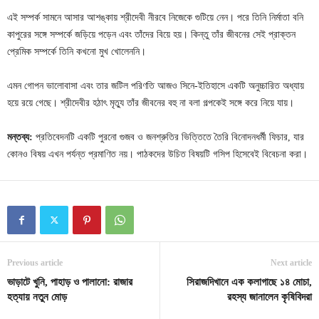
এই সম্পর্ক সামনে আসার আশঙ্কায় শ্রীদেবী নীরবে নিজেকে গুটিয়ে নেন। পরে তিনি নির্মাতা বনি
কাপুরের সঙ্গে সম্পর্কে জড়িয়ে পড়েন এবং তাঁদের বিয়ে হয়। কিন্তু তাঁর জীবনের সেই প্রাক্তন
প্রেমিক সম্পর্কে তিনি কখনো মুখ খোলেননি।
এমন গোপন ভালোবাসা এবং তার জটিল পরিণতি আজও সিনে-ইতিহাসে একটি অনুচ্চারিত অধ্যায়
হয়ে রয়ে গেছে। শ্রীদেবীর হঠাৎ মৃত্যু তাঁর জীবনের বহু না বলা গল্পকেই সঙ্গে করে নিয়ে যায়।
মন্তব্য:
প্রতিবেদনটি একটি পুরনো গুজব ও জনশ্রুতির ভিত্তিতে তৈরি বিনোদনধর্মী ফিচার, যার
কোনও বিষয় এখন পর্যন্ত প্রমাণিত নয়। পাঠকদের উচিত বিষয়টি গসিপ হিসেবেই বিবেচনা করা।
Previous article
Next article
ভাড়াটে খুনি, পাহাড় ও পালানো: রাজার
সিরাজদিখানে এক কলাগাছে ১৪ মোচা,
হত্যায় নতুন মোড়
রহস্য জানালেন কৃষিবিদরা