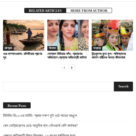
RELATED ARTICLES
MORE FROM AUTHOR
চট্টগ্রাম
বিনোদন
অন্যান্য
ওরে সাম্পানওয়ালা: চাটগাঁইয়ার প্রাণের
সোশ্যাল মিডিয়ায় ফাঁদ: প্রতারণার
হিন্দুকুশের বুনো ফুল: পাকিস্তানের
সুর
অভিযোগে গ্রেপ্তার অভিনেত্রী ভানিতা
কালাশ নারীদের অনন্য জীবনগাথা
Recent Posts
ভিটামিন বি১২-এর ঘাটতি: প্রথম লক্ষণ ফুট ওঠে পায়ের আঙুলে
কেন মেট্রোরেলের চেয়ে আধুনিক বাস নেটওয়ার্ক বেশি কার্যকর?
পেরুতে পর্যটকবাহী বিমান বিধ্বস্ত: ১৩ জনের মর্মান্তিক মৃত্যু