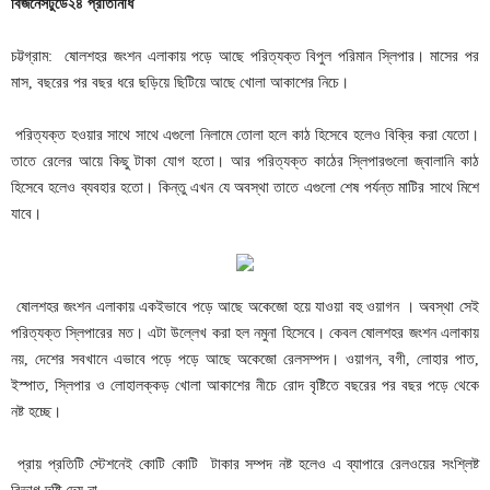
বিজনেসটুডে২৪ প্রতিনিধি
চট্টগ্রাম: ষোলশহর জংশন এলাকায় পড়ে আছে পরিত্যক্ত বিপুল পরিমান স্লিপার। মাসের পর
মাস, বছরের পর বছর ধরে ছড়িয়ে ছিটিয়ে আছে খোলা আকাশের নিচে।
পরিত্যক্ত হওয়ার সাথে সাথে এগুলো নিলামে তোলা হলে কাঠ হিসেবে হলেও বিক্রি করা যেতো।
তাতে রেলের আয়ে কিছু টাকা যোগ হতো। আর পরিত্যক্ত কাঠের স্লিপারগুলো জ্বালানি কাঠ
হিসেবে হলেও ব্যবহার হতো। কিন্তু এখন যে অবস্থা তাতে এগুলো শেষ পর্যন্ত মাটির সাথে মিশে
যাবে।
ষোলশহর জংশন এলাকায় একইভাবে পড়ে আছে অকেজো হয়ে যাওয়া বহু ওয়াগন । অবস্থা সেই
পরিত্যক্ত স্লিপারের মত। এটা উল্লেখ করা হল নমুনা হিসেবে। কেবল ষোলশহর জংশন এলাকায়
নয়, দেশের সবখানে এভাবে পড়ে পড়ে আছে অকেজো রেলসম্পদ। ওয়াগন, বগী, লোহার পাত,
ইস্পাত, স্লিপার ও লোহালক্কড় খোলা আকাশের নীচে রোদ বৃষ্টিতে বছরের পর বছর পড়ে থেকে
নষ্ট হচ্ছে।
প্রায় প্রতিটি স্টেশনেই কোটি কোটি টাকার সম্পদ নষ্ট হলেও এ ব্যাপারে রেলওয়ের সংশ্লিষ্ট