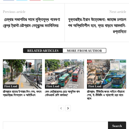
Previous article
Next article
চেম্বার সভাপতির সাথে মুক্তিযুদ্ধ গবেষণা
যুক্তরাষ্ট্র-ইরান উত্তেজনা: জাহাজ চলাচল
কেন্দ্র ট্রাস্ট-চট্টগ্রাম নেতৃবৃন্দের মতবিনিময়
পথ অস্থিতিশীল হবে, ব্যয় বাড়বে আমদানি-
রপ্তানিতে
RELATED ARTICLES
MORE FROM AUTHOR
First Lead
First Lead
First Lead
চট্টগ্রামে হাতের ইশারার দিন শেষ, বসবে
কেন মেট্রোরেলের চেয়ে আধুনিক বাস
চট্টগ্রাম: টিকিটের জন্য লাইনে দাঁড়ানো
স্বয়ংক্রিয় সিগন্যাল ও আইটিএস
নেটওয়ার্ক বেশি কার্যকর?
শেষ, ই-টিকিটিং ও অ্যাপেই চড়া যাবে
বাসে