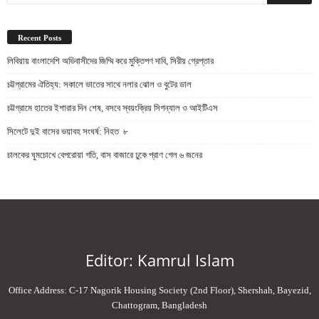
Recent Posts
লিবিয়ায় বাংলাদেশি অভিবাসীদের জিম্মি করে মুক্তিপণ দাবি, সিরীয় গ্রেপ্তার
চট্টগ্রামের ঐতিহ্য: সকালে ভাতের সাথে নলার ঝোল ও বুটের ডাল
চট্টগ্রামে হাতের ইশারার দিন শেষ, বসবে স্বয়ংক্রিয় সিগন্যাল ও আইটিএস
সিলেটে দুই বাসের ভয়াবহ সংঘর্ষ: নিহত ৮
চালকের ঘুমচোখে বেপরোয়া গতি, বাস বাজারে ঢুকে প্রাণ গেল ৬ জনের
Editor: Kamrul Islam
Office Address: C-17 Nagorik Housing Society (2nd Floor), Shershah, Bayezid,
Chattogram, Bangladesh