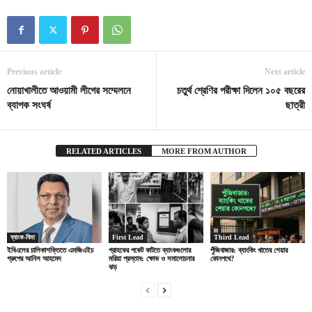
Previous article
Next article
নোয়াখালীতে আওয়ামী লীগের সম্মেলনে
চতুর্থ শ্রেণির পরীক্ষা দিলেন ১০৫ বছরের
ব্যাপক সংঘর্ষ
ছাত্রী
RELATED ARTICLES
MORE FROM AUTHOR
ব্যাংক-বিমা
First Lead
Third Lead
ইবিএলের চালিকাশক্তিতে এমজিএইচ
গ্রাহকের পকেট কাটতে ব্যাংকগুলোর
পুঁজিবাজার: ব্যাংকিং খাতের শেয়ার
গ্রুপের আনিস আহমেদ
মরিয়া প্রস্তাব: ক্ষোভ ও সমালোচনার
কোনপথে?
ঝড়