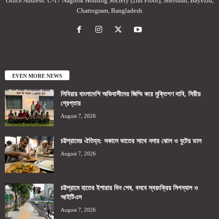
Office Address: C-17 Nagorik Housing Society (2nd Floor), Shershah, Bayezid,
Chattogram, Bangladesh
EVEN MORE NEWS
লিবিয়ায় বাংলাদেশি অভিবাসীদের জিম্মি করে মুক্তিপণ দাবি, সিরীয়
গ্রেপ্তার
August 7, 2026
চট্টগ্রামের ঐতিহ্য: সকালে ভাতের সাথে নলার ঝোল ও বুটের ডাল
August 7, 2026
চট্টগ্রামে হাতের ইশারার দিন শেষ, বসবে স্বয়ংক্রিয় সিগন্যাল ও
আইটিএস
August 7, 2026