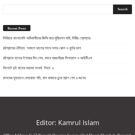
Recent Posts
লিবিয়ায় বাংলাদেশি অভিবাসীদের জিম্মি করে মুক্তিপণ দাবি, সিরীয় গ্রেপ্তার
চট্টগ্রামের ঐতিহ্য: সকালে ভাতের সাথে নলার ঝোল ও বুটের ডাল
চট্টগ্রামে হাতের ইশারার দিন শেষ, বসবে স্বয়ংক্রিয় সিগন্যাল ও আইটিএস
সিলেটে দুই বাসের ভয়াবহ সংঘর্ষ: নিহত ৮
চালকের ঘুমচোখে বেপরোয়া গতি, বাস বাজারে ঢুকে প্রাণ গেল ৬ জনের
Editor: Kamrul Islam