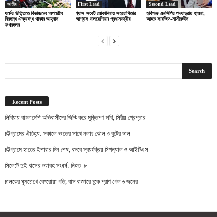
জাতীয়
First Lead
Second Lead
ধর্মের ভিত্তিতে বিভাজনের অপচেষ্টার
গ্যাস-সংকট মোকাবিলায় সহযোগিতার
হবিগঞ্জে এনসিপির পদযাত্রায় হামলা,
বিরুদ্ধে ঐক্যবদ্ধ থাকার আহ্বান
আশ্বাস মালয়েশিয়ার প্রধানমন্ত্রীর
আহত সারজিস-নাসীরুদ্দীন
ফখরুলের
Recent Posts
লিবিয়ায় বাংলাদেশি অভিবাসীদের জিম্মি করে মুক্তিপণ দাবি, সিরীয় গ্রেপ্তার
চট্টগ্রামের ঐতিহ্য: সকালে ভাতের সাথে নলার ঝোল ও বুটের ডাল
চট্টগ্রামে হাতের ইশারার দিন শেষ, বসবে স্বয়ংক্রিয় সিগন্যাল ও আইটিএস
সিলেটে দুই বাসের ভয়াবহ সংঘর্ষ: নিহত ৮
চালকের ঘুমচোখে বেপরোয়া গতি, বাস বাজারে ঢুকে প্রাণ গেল ৬ জনের