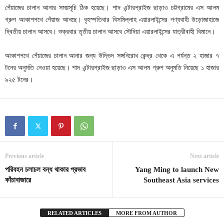
পেঁয়াজের চালান আনার সময়সূচি ঠিক হয়েছে। শাদ এন্টারপ্রাইজ ছাড়াও চট্টগ্রামের এস আলম
গ্রুপ আকাশপথে পেঁয়াজ আনছে। বৃহস্পতিবার বিসমিল্লাহ এয়ারলাইন্সের পণ্যবাহী উড়োজাহাজে
দ্বিতীয় চালান আসবে। শুক্রবার তৃতীয় চালান আসবে সৌদিয়া এয়ারলাইন্সের যাত্রীবাহী বিমানে।
আকাশপথে পেঁয়াজের চালান আনার জন্য উদ্ভিদ সঙ্গনিরোধ কেন্দ্র থেকে এ পর্যন্ত ২ হাজার ৭
টনের অনুমতি নেওয়া হয়েছে। শাদ এন্টারপ্রাইজ ছাড়াও এস আলম গ্রুপ অনুমতি নিয়েছে ১ হাজার
৯২৫ টনের।
Previous article
Next article
পরিবহন চলাচল বন্ধ থাকার প্রভাব
Yang Ming to launch New
কাঁচাবাজারে
Southeast Asia services
RELATED ARTICLES
MORE FROM AUTHOR