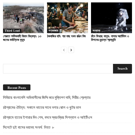
Third Lead
পণ্যবাজার
অন্যান্য
পেরুতে পর্যটকবাহী বিমান বিধ্বস্ত: ১৩
ঠকবাজির হাট: পচা মাছ যখন রঙিন বিষ
চাঁদে ফিরছে মানুষ: নাসার আর্টেমিস ৩
জনের মর্মান্তিক মৃত্যু
মিশনের চূড়ান্ত প্রস্তুতি
Recent Posts
লিবিয়ায় বাংলাদেশি অভিবাসীদের জিম্মি করে মুক্তিপণ দাবি, সিরীয় গ্রেপ্তার
চট্টগ্রামের ঐতিহ্য: সকালে ভাতের সাথে নলার ঝোল ও বুটের ডাল
চট্টগ্রামে হাতের ইশারার দিন শেষ, বসবে স্বয়ংক্রিয় সিগন্যাল ও আইটিএস
সিলেটে দুই বাসের ভয়াবহ সংঘর্ষ: নিহত ৮