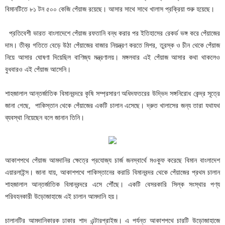
বিমানটিতে ৮১ টন ৫০০ কেজি পেঁয়াজ রয়েছে। আসার সাথে সাথে খালাস প্রক্রিয়া শুরু হয়েছে।
প্রতিবেশী ভারত বাংলাদেশে পেঁয়াজ রফতানি বন্ধ করার পর ইতিহাসের রেকর্ড ভঙ্গ করে পেঁয়াজের
দাম। তীব্র গতিতে বেড়ে উঠা পেঁয়াজের বাজার নিয়ন্ত্রণ করতে মিশর, তুরস্ক ও চীন থেকে পেঁয়াজ
নিয়ে আসার ঘোষণা দিয়েছিল বাণিজ্য মন্ত্রণালয়। মঙ্গলবার এই পেঁয়াজ আসার কথা থাকলেও
বুধবারও এই পেঁয়াজ আসেনি।
শাহজালাল আন্তর্জাতিক বিমানবন্দরে কৃষি সম্প্রসারণ অধিদফতরের উদ্ভিদ সঙ্গনিরোধ কেন্দ্র সূত্রে
জানা গেছে, পাকিস্তান থেকে পেঁয়াজের একটি চালান এসেছে। দ্রুত খালাসের জন্য তারা যথাযথ
ব্যবস্থা নিয়েছেন বলে জানান তিনি।
আকাশপথে পেঁয়াজ আমদানির ক্ষেত্রে প্রযোজ্য চার্জ জনস্বার্থে মওকুফ করেছে বিমান বাংলাদেশ
এয়ারলাইন্স। জানা যায়, আকাশপথে পাকিস্তানের করাচি বিমানবন্দর থেকে পেঁয়াজের প্রথম চালান
শাহজালাল আন্তর্জাতিক বিমানবন্দরে এসে পৌঁছে। একটি বেসরকারি সিল্ক সংস্থার পণ্য
পরিবহনকারী উড়োজাহাজে এই চালান আমদানি হয়।
চালানটির আমদানিকারক ঢাকার শাদ এন্টারপ্রাইজ। এ পর্যন্ত আকাশপথে চারটি উড়োজাহাজে