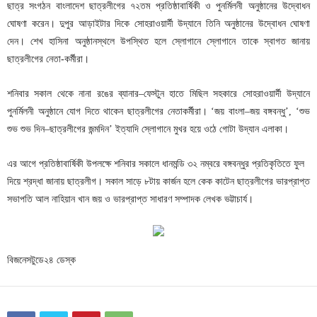
ছাত্র
সংগঠন
বাংলাদেশ
ছাত্রলীগের
৭২তম
প্রতিষ্ঠাবার্ষিকী
ও
পুনর্মিলনী
অনুষ্ঠানের উদ্বোধন
ঘোষণা করেন। দুপুর
আড়াইটার
দিকে
সোহরাওয়ার্দী
উদ্যানে
তিনি অনুষ্ঠানের উদ্বোধন ঘোষণা
দেন। শেখ হাসিনা অনুষ্ঠানস্থলে উপস্থিত হলে স্লোগানে স্লোগানে তাকে স্বাগত জানায়
ছাত্রলীগের নেতা-কর্মীরা।
শনিবার
সকাল
থেকে
নানা
রঙের
ব্যানার
ফেস্টুন
হাতে
মিছিল
সহকারে
সোহরাওয়ার্দী
উদ্যানে
–
পুনর্মিলনী
অনুষ্ঠানে
যোগ
দিতে
থাকেন
ছাত্রলীগের
নেতাকর্মীরা।
জয়
বাংলা
জয়
বঙ্গবন্ধু
শুভ
‘
–
’, ‘
শুভ
শুভ
দিন
ছাত্রলীগের
জন্মদিন
ইত্যাদি
স্লোগানে
মুখর
হয়ে
ওঠে
গোটা
উদ্যান
এলাকা।
–
’
এর
আগে
প্রতিষ্ঠাবার্ষিকী
উপলক্ষে
শনিবার
সকালে
ধানমন্ডি
৩২
নম্বরে
বঙ্গবন্ধুর
প্রতিকৃতিতে
ফুল
দিয়ে
শ্রদ্ধা
জানায়
ছাত্রলীগ।
সকাল
সাড়ে
৮টায়
কার্জন
হলে
কেক
কাটেন
ছাত্রলীগের
ভারপ্রাপ্ত
সভাপতি
আল
নাহিয়ান
খান
জয়
ও
ভারপ্রাপ্ত
সাধারণ
সম্পাদক
লেখক
ভট্টাচার্য।
বিজনেসটুডে২৪ ডেস্ক