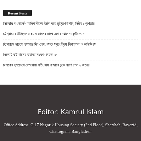
Recent Posts
লিবিয়ায় বাংলাদেশি অভিবাসীদের জিম্মি করে মুক্তিপণ দাবি, সিরীয় গ্রেপ্তার
চট্টগ্রামের ঐতিহ্য: সকালে ভাতের সাথে নলার ঝোল ও বুটের ডাল
চট্টগ্রামে হাতের ইশারার দিন শেষ, বসবে স্বয়ংক্রিয় সিগন্যাল ও আইটিএস
সিলেটে দুই বাসের ভয়াবহ সংঘর্ষ: নিহত ৮
চালকের ঘুমচোখে বেপরোয়া গতি, বাস বাজারে ঢুকে প্রাণ গেল ৬ জনের
Editor: Kamrul Islam
Office Address: C-17 Nagorik Housing Society (2nd Floor), Shershah, Bayezid,
Chattogram, Bangladesh