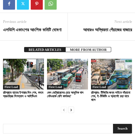
Previous article
Next article
এলডিপি একাংশের আংশিক কমিটি ঘোষণা
আবারও অস্থিরতা পেঁয়াজের বাজারে
RELATED ARTICLES
MORE FROM AUTHOR
First Lead
First Lead
First Lead
চট্টগ্রামে হাতের ইশারার দিন শেষ, বসবে
কেন মেট্রোরেলের চেয়ে আধুনিক বাস
চট্টগ্রাম: টিকিটের জন্য লাইনে দাঁড়ানো
স্বয়ংক্রিয় সিগন্যাল ও আইটিএস
নেটওয়ার্ক বেশি কার্যকর?
শেষ, ই-টিকিটিং ও অ্যাপেই চড়া যাবে
বাসে