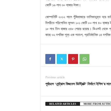
কোটি ১৬ লাখ ৩০ হাজার টাকা।
কোম্পানিটি ২০১২ সালে পুঁজিবাজারে তালিকাভুক্ত হয়ে 
বিপরীতে পরিশোধিত মূলধন ১০১ কোটি ৮০ লাখ ৪০ হাজার ট
১৮ লাখ তিন হাজার ৫৪৮ শেয়ার রয়েছে। ডিএসই থেকে প্রা
কাছে ৩২ দশমিক শূন্য এক শতাংশ, প্রাতিষ্ঠানিক ১৪ দশমি
Previous article
পূর্বাচলে ‘সেন্ট্রাল বিজনেস ডিস্ট্রিক্ট’ নির্মাণে ইপিস’র সাথ
RELATED ARTICLES
MORE FROM AUTH