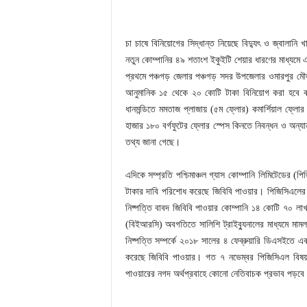
চা চাষে বিনিয়োগের সিদ্ধান্ত নিয়েছে বিদ্যুৎ ও জ্বালান
নতুন কোম্পানির ৪৯ শতাংশ ইকুইটি শেয়ার ধারণের মাধ্যমে এই
প্রথমে পঞ্চগড় জেলার পঞ্চগড় সদর উপজেলার ওমারপুর ম
আনুমানিক ১৫ থেকে ২০ কোটি টাকা বিনিয়োগ করা হবে বলে
ধানমন্ডিতে মমতাজ প্লাজায় (৫ম ফ্লোর) কমার্শিয়াল ফ্লোর
হাজার ১৮০ বর্গফুটের ফ্লোর স্পেস কিনতে নিবন্ধন ও অন্যান
তথ্য জানা গেছে।
এদিকে সম্প্রতি পশ্চিমাঞ্চল গ্যাস কোম্পানি লিমিটেডের (পি
টাকার দাবি পরিশোধ করেছে জিবিবি পাওয়ার। পিজিসিএলের 
নিষ্পত্তি বাবদ জিবিবি পাওয়ার কোম্পানি ১৪ কোটি ৭০ ল
(বিইআরসি) অবগতিতে সালিশি ট্রাইব্যুনালের মাধ্যমে মাম
নিষ্পত্তি সম্পর্কে ২০১৮ সালের ৪ ফেব্রুয়ারি ডিএসইত
করেছে জিবিবি পাওয়ার। গত ৭ নভেম্বর পিজিসিএল বিষয়
পাওয়ারের নগদ অর্থপ্রবাহে কোনো নেতিবাচক প্রভাব পড়বে 