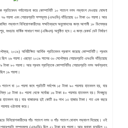
ক প্রতিবেদন পর্যালোচনা করে কোম্পানিটি ১০ শতাংশ নগদ লভ্যাংশ দেওয়ার ঘোষণা
৬ পয়সা এবং শেয়ারপ্রতি সম্পদূল্য (এনএভি) দাঁড়িয়েছে ২০ টাকা ৩০ পয়সা। আর
 ঘোষিত লভ্যাংশ বিনিয়োগকারীদের সম্মতিক্রমে অনুমোদনের জন্য আগামী ১৮ ডিসেম্বর
ুর, বগুড়ায় বার্ষিক সাধারণ সভা (এজিএম) অনুষ্ঠিত হবে। এ জন্য রেকর্ড ডেট নির্ধারণ
প্টেম্বর, ২০১৯) অনিরীক্ষিত আর্থিক প্রতিবেদন প্রকাশ করেছে কোম্পানিটি। প্রথম
ছিল ২৬ পয়সা। এছাড়া ২০১৯ সালের ৩০ সেপ্টেম্বর শেয়ারপ্রতি এনএভি দাঁড়িয়েছে
৯ টাকা ৮০ পয়সা। আর প্রথম প্রান্তিকে কোম্পানিটির শেয়ারপ্রতি নগদ অর্থপ্রবাহ
 ছিল ১৯ পয়সা।
৩ শতাংশ বা ১০ পয়সা কমে প্রতিটি সর্বশেষ ১৫ টাকা ৯০ পয়সায় হাতবদল হয়, যার
িম্ন ১৫ টাকা ৪০ পয়সা থেকে সর্বোচ্চ ১৬ টাকা ৪০ পয়সায় হাতবদল হয়। দিনজুড়ে
ার হাতবদল হয়। যার বাজারদর দুই কোটি ৪৬ লাখ ১৩ হাজার টাকা। গত এক বছরে
পয়সায় ওঠানামা করে।
রে বিনিয়োগকারীদের পাঁচ শতাংশ নগদ ও পাঁচ শতাংশ বোনাস লভ্যাংশ দিয়েছে। ওই
য়ারপ্রতি সম্পদমূল্য (এনএভি) ছিল ২১ টাকা ছয় পয়সা। আর মুনাফা হয়েছিল ১১