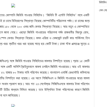
ভিটামিন
কেন মেট
ি খাতের কোম্পানি জিবিবি পাওয়ার লিমিটেড। ‘জিবিবি টি এস্টেট লিমিটেড’ নামে একটি
 চা চাষে বিনিয়োগের সিদ্ধান্ত নিয়েছে কোম্পানিটির পরিচালনা পর্ষদ। চা চাষের জন্য
ৌজায় ১৫০ থেকে ২০০ একর জমি কেনার সিদ্ধান্ত নিয়েছে। আর নতুন এ কোম্পানিতে
 জানা গেছে। এছাড়া জিবিবি পাওয়ারের পরিচালনা পর্ষদ রাজধানীর মিরপুর রোড,
 স্পেস কেনার সিদ্ধান্ত নিয়েছে। কমন এরিয়া ও বেজমেন্টে চারটি কার পার্কিংসহ তিন
্য খরচ ব্যতীত খরচ ধরা হয়েছে সাড়ে ছয় কোটি টাকা। ঢাকা স্টক এক্সচেঞ্জ সূত্রে এ
জিসিএল) সঙ্গে জিবিবি পাওয়ার লিমিটেডের মামলার নিষ্পত্তি হয়েছে। প্রায় ১৫ কোটি
সঙ্গে একটি সালিশি ট্রাইব্যুনালে মামলা চলছিল জিবিবি পাওয়ারের। আর ওই মামলার
াখ ৫২ হাজার ৮০ টাকার দাবি পরিশোধ করেছে। বাংলাদেশ এনার্জি রেগুলেটরি কমিশনের
লাটির নিষ্পত্তি করা হয়েছে। এর আগে পিজিসিএল ও জিবিবি পাওয়ারের মধ্যে মামলা
ে এক সংবাদ প্রকাশ করে। আর গত ২৩ সেপ্টেম্বর পিজিসিএলকে মামলার টাকা পরিশোধ
টি চিঠির মাধ্যমে নিশ্চিত করেছে। তবে উল্লিখিত টাকা পরিশোধের কারণে জিবিবি
না বলে জানিয়েছে।