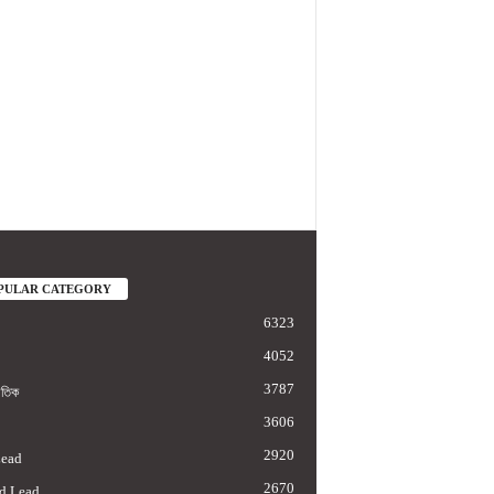
PULAR CATEGORY
6323
4052
3787
াতিক
3606
2920
Lead
2670
d Lead