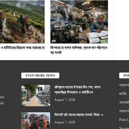
কৃষি
ও ছাঁটাইয়ের চিরচেনা সময় হারাচ্ছে চা
দিশেহারা চা বাগান মালিকরা: ব্যাংক ঋণ পরিশোধে
বড় সংকট
EVEN MORE NEWS
PO
সারাদেশ
চট্টগ্রামে হাতের ইশারার দিন শেষ, বসবে
স্বয়ংক্রিয় সিগন্যাল ও আইটিএস
জাতীয়
2nd
August 7, 2026
আন্তর্জ
esh
সারাদেশ
সিলেটে দুই বাসের ভয়াবহ সংঘর্ষ: নিহত ৮
First 
August 7, 2026
Secon