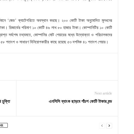
বর্তমানে ‘জেড’ ক্যাটেগরিতে অবস্থান করছে। ২০০ কোটি টাকা অনুমোদিত মূলধনের
াকা। রিজার্ভের পরিমাণ ১০ কোটি ৪৬ লাখ ৮০ হাজার টাকা। কোম্পানিটির ১০ কোটি
প্ত সর্বশেষ তথ্যমতে, কোম্পানির মোট শেয়ারের মধ্যে উদ্যোক্তা ও পরিচালকদের
ক ৫৮ শতাংশ ও সাধারণ বিনিয়োগকারীর কাছে রয়েছে ৫৩ দশমিক ৪১ শতাংশ শেয়ার।
Next article
ে চুক্তি
এনসিসি ব্যাংক ছাড়বে পাঁচশ কোটি টাকার বন্ড
OR