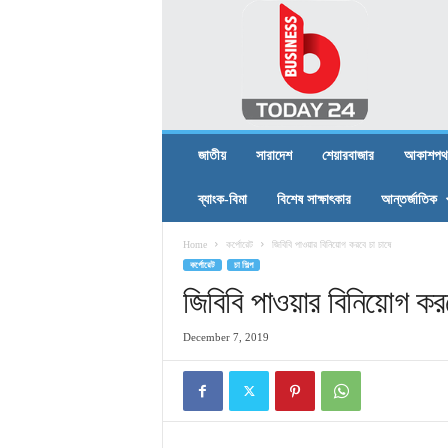
B
U
S
I
N
E
S
জাতীয়
সারাদেশ
শেয়ারবাজার
আকাশপথ
S
T
ব্যাংক-বিমা
বিশেষ সাক্ষাৎকার
আন্তর্জাতিক
O
D
Home
কর্পোরেট
জিবিবি পাওয়ার বিনিয়োগ করবে চা চাষে
A
কর্পোরেট
চা শিল্প
Y
2
জিবিবি পাওয়ার বিনিয়োগ করব
4
December 7, 2019