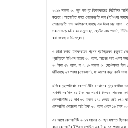
২০১৯ সালের ৩০ জুন সমাপ্ত হিসাববছরের নিরীক্ষিত আর্থি
করেছে। আলোচিত সময়ে শেয়ারপ্রতি আয় (ইপিএস) হয়েছে ৭
শেয়ারপ্রতি নগদ অর্থপ্রবাহ হয়েছে এক টাকা চার পয়সা।
সকাল সাড়ে ৯টায় করফারেন্স হল, হোটেল নাজ গার্ডেন, সিলিমপ
করা হয়েছে ৩ ডিসেম্বর।
এ-ছাড়া চলতি হিসাববছরের প্রথম প্রান্তিকের (জুলাই-সে
প্রান্তিকে ইপিএস হয়েছে ৩০ পয়সা, আগের বছর একই সময় 
২০ টাকা ৫৯ পয়সা, যা ২০১৮ সালের ৩০ সেপ্টেম্বরে ছিল ১
দাঁড়িয়েছে ২৭ পয়সা (লোকসান), যা আগের বছর একই সময়
এদিকে বৃহস্পতিবার কোম্পানিটির শেয়ারদর শূন্য দশমিক ৬
সমাপনী দর ছিল ১৫ টাকা ৭০ পয়সা। দিনভর শেয়ারদর সর্বন
কোম্পানিটির ১৫ লাখ ৬৩ হাজার ৫৭২ শেয়ার মোট ৮৪২ ব
কোম্পানির শেয়ারদর আট টাকা ৬০ পয়সা থেকে ১৬ টাকা ৯০ 
এর আগে কোম্পানিটি ২০১৭ সালের ৩০ জুন সমাপ্ত হিসাববছ
বছর কোম্পানির ইপিএস হয়েছিল এক টাকা ১৫ পয়সা এবং শে