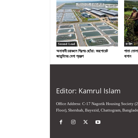
Second Lead
চা শিল্প
অনাবাদী চরাঞ্চলে শিল্পের ছোঁয়া: করপোরেট
পাতা তোলা 
জায়ান্টদের মেগা প্রকল্প
বাগান
Editor: Kamrul Islam
Office Address: C-17 Nagorik Housing Society (
Floor), Shershah, Bayezid, Chattogram, Banglad