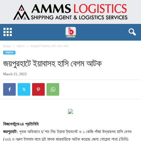
Home
সারাদেশ
জয়পুরহাটে ইয়াবাসহ হাসি বেগম আটক
সারাদেশ
জয়পুরহাটে ইয়াবাসহ হাসি বেগম আটক
March 21, 2022
বিজনেসটুডে২৪ প্রতিনিধি
জয়পুরহাট:
পৃথক অভিযানে দু’শত পিচ ইয়াবা ট্যাবলেট ও ১ কেজি গাঁজা উদ্ধারসহ হাসি বেগম
(৩৩) ও নুরুল ইসলাম নামে দুই মাদক কারবারিকে আটক করেছে জেলা গোয়েন্দা শাখা (ডিবি)