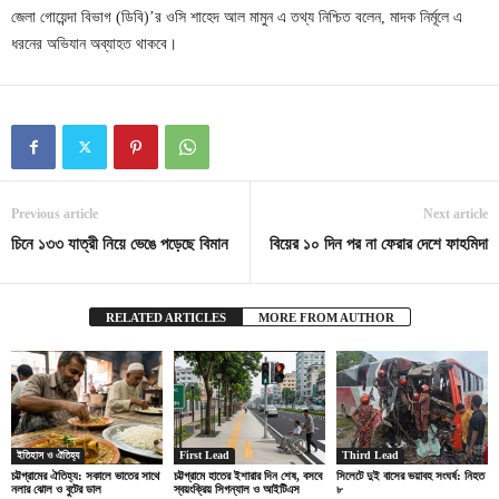
জেলা গোয়েন্দা বিভাগ (ডিবি)’র ওসি শাহেদ আল মামুন এ তথ্য নিশ্চিত বলেন, মাদক নির্মূলে এ
ধরনের অভিযান অব্যাহত থাকবে।
Previous article
Next article
চিনে ১৩৩ যাত্রী নিয়ে ভেঙে পড়েছে বিমান
বিয়ের ১০ দিন পর না ফেরার দেশে ফাহমিদা
RELATED ARTICLES
MORE FROM AUTHOR
ইতিহাস ও ঐতিহ্য
First Lead
Third Lead
চট্টগ্রামের ঐতিহ্য: সকালে ভাতের সাথে
চট্টগ্রামে হাতের ইশারার দিন শেষ, বসবে
সিলেটে দুই বাসের ভয়াবহ সংঘর্ষ: নিহত
নলার ঝোল ও বুটের ডাল
স্বয়ংক্রিয় সিগন্যাল ও আইটিএস
৮