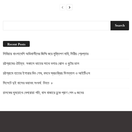
Recent Posts
লিবিয়ায় বাংলাদেশি অভিবাসীদের জিম্মি করে মুক্তিপণ দাবি, সিরীয় গ্রেপ্তার
চট্টগ্রামের ঐতিহ্য: সকালে ভাতের সাথে নলার ঝোল ও বুটের ডাল
চট্টগ্রামে হাতের ইশারার দিন শেষ, বসবে স্বয়ংক্রিয় সিগন্যাল ও আইটিএস
সিলেটে দুই বাসের ভয়াবহ সংঘর্ষ: নিহত ৮
চালকের ঘুমচোখে বেপরোয়া গতি, বাস বাজারে ঢুকে প্রাণ গেল ৬ জনের