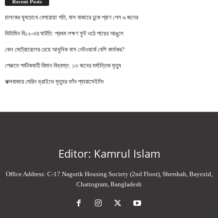
Recent Posts
চালকের ঘুমচোখে বেপরোয়া গতি, বাস বাজারে ঢুকে প্রাণ গেল ৬ জনের
ভিটামিন বি১২-এর ঘাটতি: প্রথম লক্ষণ ফুট ওঠে পায়ের আঙুলে
কেন মেট্রোরেলের চেয়ে আধুনিক বাস নেটওয়ার্ক বেশি কার্যকর?
পেরুতে পর্যটকবাহী বিমান বিধ্বস্ত: ১৩ জনের মর্মান্তিক মৃত্যু
কক্সবাজার মেরিন ড্রাইভে মৃত্যুর ফাঁদ প্যারাসেইলিং
Editor: Kamrul Islam
Office Address: C-17 Nagorik Housing Society (2nd Floor), Shershah, Bayezid,
Chattogram, Bangladesh