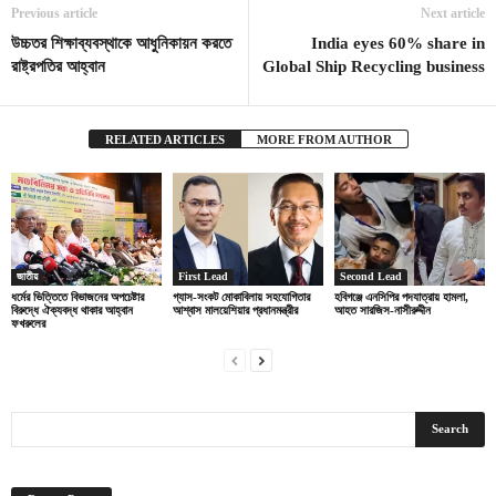
Previous article
Next article
উচ্চতর শিক্ষাব্যবস্থাকে আধুনিকায়ন করতে
India eyes 60% share in
রাষ্ট্রপতির আহ্বান
Global Ship Recycling business
RELATED ARTICLES
MORE FROM AUTHOR
জাতীয়
First Lead
Second Lead
ধর্মের ভিত্তিতে বিভাজনের অপচেষ্টার
গ্যাস-সংকট মোকাবিলায় সহযোগিতার
হবিগঞ্জে এনসিপির পদযাত্রায় হামলা,
বিরুদ্ধে ঐক্যবদ্ধ থাকার আহ্বান
আশ্বাস মালয়েশিয়ার প্রধানমন্ত্রীর
আহত সারজিস-নাসীরুদ্দীন
ফখরুলের