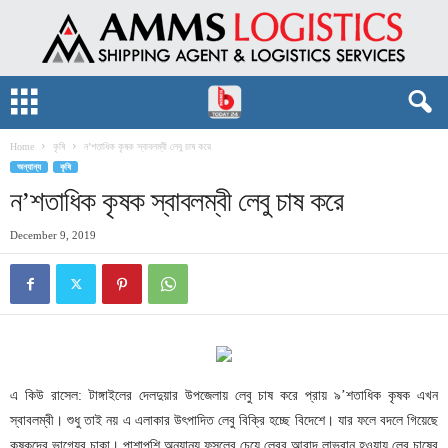
Home
কৃষি
ন’শতাধিক কৃষক স্বাবলম্বী লেবু চাষ করে
অন্যান্য
কৃষি
ন’শতাধিক কৃষক স্বাবলম্বী লেবু চাষ করে
December 9, 2019
এ
কিউ
রাসেল
টাঙ্গাইলের
দেলদুয়ার
উপজেলায়
লেবু
চাষ
করে
প্রায়
৯
শতাধিক
কৃষক
এখন
:
’
স্বাবলম্বী।
শুধু
তাই
নয়
এ
এলাকার
উৎপাদিত
লেবু
বিক্রি
হচ্ছে
বিদেশে।
যার
ফলে
বদলে
গিয়েছে
কৃষকদের
ভাগ্যের
চাকা।
পাশাপশি
অন্যান্য
ফসলের
চেয়ে
লেবুর
আবাদ
লাভবান
হওয়ায়
লেবু
চাষের