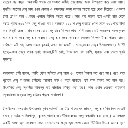
বছরের
পর
বছর
অনাবাদী
থাকে
সে
সমস্ত
জমিই
লেবুচাষের
জন্য
উপযুক্ত
করে
নেয়া
যায়।
সুগন্ধি
জাতের
লেবু
চাষ
এখন
বেকার
ও
কৃষকদের
জন্য
আশার
আলো
হয়ে
দেখা
দিয়েছে।
একবার
চারা
রোপণ
করে
২০বছর
এভাবে
বিক্রি
করতে
পারে।
আর
গাছ
ভালো
হলে
একটি
গাছ
থেকে
বছরে
প্রায়
৫০০
পিস
লেবু
পাওয়া
যায়।
বর্তমানে
১০০
শ
লেবু
বাজারে
৫
শ
থেকে
৬০০শ
ত
টাকা
’
’
’
দরে
বিক্রী
হচ্ছে।
ধান
চাষের
চেয়ে
লেবু
চাষে
তিনগুন
লাভ
বেশি
হওয়ায়
এই
অঞ্চলের
সকল
কৃষক
ধান
চাষ
না
করে
লেবু
চাষ
করছে।
লেবু
চাষ
করে
যে
কোন
ফসলের
তিনগুণ
টাকা
পাওয়া
যায়।
বর্তমানে
এই
লেবু
চাষে
সকল
কৃষকই
এখন
স্বাবলম্বী।
দেলদুয়ারের
লেবুর
উল্লেখযোগ্য
বৈশিষ্ট
হচ্ছে
এসব
লেবুর
ত্বক
খুবই
পাতলা
বিচি
নেই
টাক
কম
রস
বেশি
সুগন্ধ
এবং
খেতে
খুবই
–
,
,
,
,
সুস্বাদু।
কয়েকজন
চাষী
বলেন
প্রতি
হেক্টর
জমিতে
লেবু
চাষে
৫০
হাজার
টাকার
মত
খরচ
হয়।
খরচ
বাদে
,
পুরানো
লেবু
বাগানের
চাষীদের
আড়াই
লক্ষ
ও
নতুন
বাগানে
দুই
লক্ষ
টাকার
মত
লাভ
হয়।
উৎপাদিত
লেবু
স্থানীয়
বিভিন্ন
হাট
বাজারে
বিক্রি
করা
হয়।
আর
এখান
থেকেই
পাইকারি
–
ক্রেতাদের
মাধ্যমে
লেবু
ছড়িয়ে
পড়ছে
সারাদেশ।
টাঙ্গাইলের
দেলদুয়ার
উপজেলার
কৃষি
কর্মকর্তা
মো
ঃ
শাহআলম
জানান
লেবু
চাষ
দিন
দিন
বেড়েই
,
চলছে।
বর্তমানে
সিংগাপুর
কুয়েত
কাতার
ও
সৌদিআরবেও
লেবু
রপ্তানি
করা
হচ্ছে।
এ
অঞ্চলে
,
,
একটি
লেমন
জুস
কারখানা
হলে
বাংলাদেশের
মানুষ
জুস
খেয়ে
যেমন
ভিটামিন
সি
র
অভাব
পুরণ
–