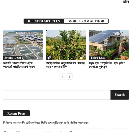
চাষে
RELATED ARTICLES
MORE FROM AUTHOR
Second Lead
কৃষি
Third Lead
অনাবাদী চরাঞ্চলে শিল্পের ছোঁয়া:
পাহাড়ি মাটিতে আলুবোখারা চাষ, রামগড়ে
সবুজ ছাদ, সাশ্রয়ী বিল: ছাদ কৃষি ও
করপোরেট জায়ান্টদের মেগা প্রকল্প
নতুন সম্ভাবনার উঁকি
সোলারের যুগলবন্দি
Recent Posts
লিবিয়ায় বাংলাদেশি অভিবাসীদের জিম্মি করে মুক্তিপণ দাবি, সিরীয় গ্রেপ্তার