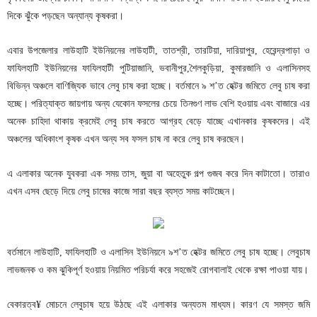
দিকে
ঝুঁকে
পড়ছেন
অন্যান্য
কৃষকরা।
এবার
উপজেলার
লাউহাটি
ইউনিয়নের
লাউহাটী
তাতশ্রী
তারটিয়া
দারিয়াপুর
হেরেন্দ্রপাড়া
ও
,
,
,
,
ফাযিলহাটি
ইউনিয়নের
ফাযিলহাটী
পুটিয়াজানি
ভবানীপুর
শৈলকুড়িয়া
কুমারজানি
ও
এলাসিনসহ
,
,
,
বিভিন্ন
অঞ্চলে
বাণিজ্যিক
ভাবে
লেবু
চাষ
করা
হচ্ছে।
বর্তমানে
৯
শ
ত
হেক্টর
জমিতে
লেবু
চাষ
করা
’
হচ্ছে।
পরিত্যাক্ত
জায়গায়
অন্য
যেকোন
ফসলের
চেয়ে
তিনগুণ
লাভ
বেশি
হওয়ায়
এবং
বাজারে
এর
অনেক
চাহিদা
থাকায়
ক্রমেই
লেবু
চাষ
করতে
আগ্রহ
বেড়ে
যাচ্ছে
এখানকার
কৃষকদের।
এই
অঞ্চলের
অধিকাংশ
কৃষক
এখন
অন্য
সব
ফসল
চাষ
না
করে
লেবু
চাষ
করছেন।
এ
এলাকার
অনেক
যুবকরা
এক
সময়
তাস
জুয়া
বা
অহেতুক
গল্প
গুজব
করে
দিন
কাটাতো।
তারাও
,
এখন
এসব
ছেড়ে
দিয়ে
লেবু
চাষের
কাজে
সারা
বছর
ব্যস্ত
সময়
কাটচ্ছেন।
বর্তমানে
লাউহাটি
ফাযিলহাটি
ও
এলাসিন
ইউনিয়নে
৯শ
ত
হেক্টর
জমিতে
লেবু
চাষ
হচ্ছে।
লেবুচাষ
,
’
লাভজনক
ও
কম
ঝুকিপূর্ণ
হওয়ায়
নিয়মিত
পরিচর্যা
করে
সহজেই
রোগবালাই
থেকে
রক্ষা
পাওয়া
যায়।
বেকারত্ব
মোচনে
লেবুচাষ
হয়ে
উঠছে
এই
এলাকার
অন্যতম
মাধ্যম।
কারণ
যে
সমস্ত
জমি
¥