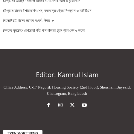
চট্টগ্রামের ঐতিহ্য: সকালে ভাতের সাথে নলার ঝোল ও বুটের ডাল
চট্টগ্রামে হাতের ইশারার দিন শেষ, বসবে স্বয়ংক্রিয় সিগন্যাল ও আইটিএস
সিলেটে দুই বাসের ভয়াবহ সংঘর্ষ: নিহত ৮
চালকের ঘুমচোখে বেপরোয়া গতি, বাস বাজারে ঢুকে প্রাণ গেল ৬ জনের
Editor: Kamrul Islam
Office Address: C-17 Nagorik Housing Society (2nd Floor), Shershah, Bayezid,
Chattogram, Bangladesh
EVEN MORE NEWS