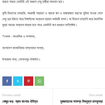
করতে
পারবে
তেমনিই
এই
অঞ্চলে
লেবু
চাষীরা
লাভবান
হবে।
কৃষি
বিভাগের
তদারকি
সরকারী
সহায়তা
ও
ব্যাংক
ঋণ
ও
বাজারজাত
করণের
সুবিধা
পাওয়া
গেলে
,
লেবু
হয়ে
উঠতে
পারে
টাঙ্গাইলের
অন্যতম
প্রধান
অর্থকরী
ফসল।
যা
বিদেশে
রপ্তানি
করে
বৈদেশিক
মুদ্রা
আয়ের
অন্যতম
মাধ্যম
হতে
পারে
এমনটাই
মনে
করছেন
সংশ্লিষ্টরা।
লেখক
সাংবাদিক
ও
সম্পাদক
*
:
,
বাংলাদেশ
মানবাধিকার
বাস্তবায়ন
সংস্থা
,
উপজেলা
শাখা
গোপালপুর
টাঙ্গাইল।
,
–
Previous article
Next article
খেজুর গুড়: গ্রাম বাংলার ঐতিহ্য
নুরজাহানের সাফল্য বিষমুক্ত চালকুমড়া