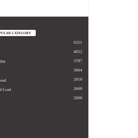
PULAR CATEGORY
6321
4052
3787
াতিক
3604
2919
Lead
2669
d Lead
2606