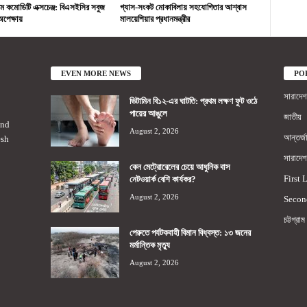
ম কমোডিটি এক্সচেঞ্জ: বিএসইসির সবুজ
গ্যাস-সংকট মোকাবিলায় সহযোগিতার আশ্বাস
পেক্ষায়
মালয়েশিয়ার প্রধানমন্ত্রীর
EVEN MORE NEWS
PO
সারাদেশ
ভিটামিন বি১২-এর ঘাটতি: প্রথম লক্ষণ ফুট ওঠে
পায়ের আঙুলে
জাতীয়
2nd
August 2, 2026
আন্তর্জ
esh
সারাদেশ
কেন মেট্রোরেলের চেয়ে আধুনিক বাস
First 
নেটওয়ার্ক বেশি কার্যকর?
August 2, 2026
Secon
চট্টগ্রাম
পেরুতে পর্যটকবাহী বিমান বিধ্বস্ত: ১৩ জনের
মর্মান্তিক মৃত্যু
August 2, 2026