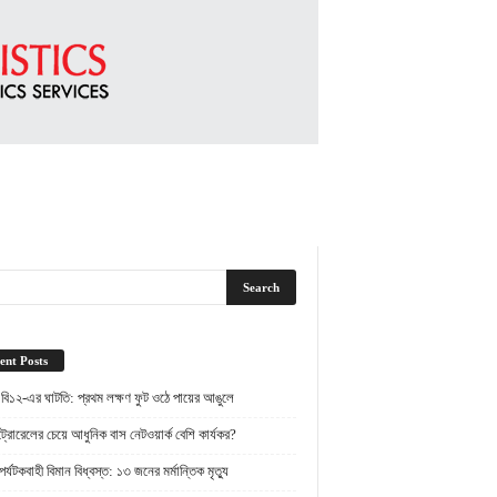
ent Posts
 বি১২-এর ঘাটতি: প্রথম লক্ষণ ফুট ওঠে পায়ের আঙুলে
্রোরেলের চেয়ে আধুনিক বাস নেটওয়ার্ক বেশি কার্যকর?
র্যটকবাহী বিমান বিধ্বস্ত: ১৩ জনের মর্মান্তিক মৃত্যু