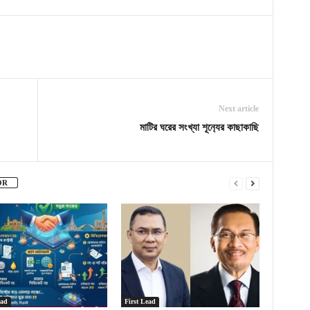
Next article
মাটির ঘরের সংখ্যা শূন‍্যের কাছাকাছি
OR
ead
First Lead