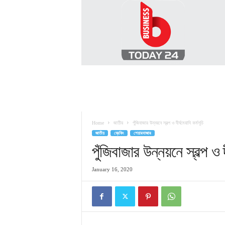
B
U
S
I
N
E
S
S
T
O
D
Home
জাতীয়
পুঁজিবাজার উন্নয়নে স্বল্প ও দীর্ঘমেয়াদি কর্মসূচি
A
জাতীয়
ব্রেকিং
শেয়ারবাজার
Y
2
পুঁজিবাজার উন্নয়নে স্বল্প ও দ
4
January 16, 2020