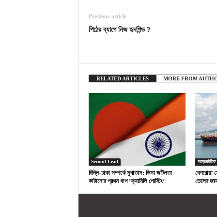
Previous article
পিঠের ব্যাগে নিজ হৃদপিন্ড ?
RELATED ARTICLES
MORE FROM AUTH
Second Lead
আন্তর্জাতিক
দিল্লি-ঢাকা সম্পর্কে সুবাতাস: ভিসা জটিলতা
বেপরোয়া স
কাটানোর প্রথম ধাপ ‘ফ্যামিলি পোস্টিং’
তেলের জা