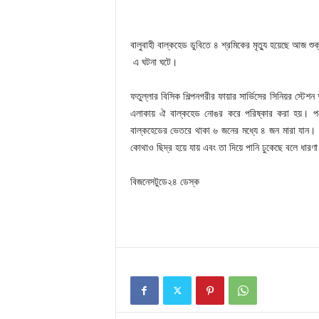
বালুবাহী বাল্কহেড ডুবিতে ৪ শ্রমিকের মৃত্যু হয়েছে আজ শুক
এ ঘটনা ঘটে।
ফতুল্লার বিসিক শিল্পনগরীর ফায়ার সার্ভিসের সিনিয়র স্টে
এলাকায় ঐ বাল্কহেড নোঙর করে পরিষ্কার করা হয়। পরে
বাল্কহেডের ভেতরে থাকা ৬ জনের মধ্যে ৪ জন মারা যান।
কোথাও ছিদ্র হয়ে যায় এবং তা দিয়ে পানি ঢুকেছে বলে ধারণা
বিজনেসটুডে২৪ ডেস্ক