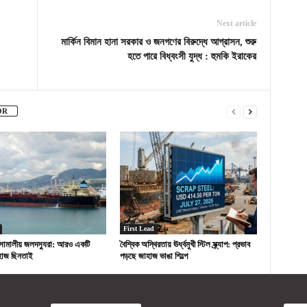
Next article
মার্কিন বিমান হানা সরকার ও জনগণের বিরুদ্ধে আগ্রাসন, শুরু
হতে পারে বিধ্বংসী যুদ্ধ : হুমকি ইরাকের
OR
First Lead
োমালীয় জলদস্যুরা: আরও একটি
বৈশ্বিক অস্থিরতায় ঊর্ধ্বমুখী স্টিল স্ক্র্যাপ: প্রভাব
হাজ ছিনতাই
পড়ছে জাহাজ ভাঙা শিল্পে