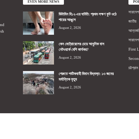
EVEN MORE NEWS
PO
সারাদেশ
ভিটামিন বি১২-এর ঘাটতি: প্রথম লক্ষণ ফুট ওঠে
পায়ের আঙুলে
জাতীয়
2nd
August 2, 2026
আন্তর্জ
esh
সারাদেশ
কেন মেট্রোরেলের চেয়ে আধুনিক বাস
First 
নেটওয়ার্ক বেশি কার্যকর?
August 2, 2026
Secon
চট্টগ্রাম
পেরুতে পর্যটকবাহী বিমান বিধ্বস্ত: ১৩ জনের
মর্মান্তিক মৃত্যু
August 2, 2026