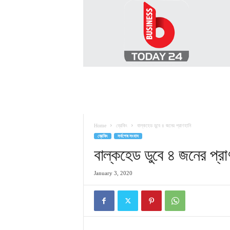
B
U
S
I
N
E
S
S
T
O
D
Home
ব্রেকিং
বাল্কহেড ডুবে ৪ জনের প্রাণহানি
A
ব্রেকিং
সর্বশেষ সংবাদ
Y
2
বাল্কহেড ডুবে ৪ জনের প্রা
4
January 3, 2020