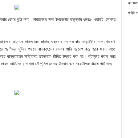
কক্সবাজা
মার্কিন 
্রবার ভোরে বুড়িগঙ্গায়। নারায়ণগঞ্জ সদর উপজেলার ফতুল্লার ধর্মগঞ্জ খেয়াঘাট এলাকায়
শন অফিসার মোহাম্মদ কাজল মিয়া জানান, শুক্রবার দিবাগত রাত আড়াইটার দিকে খেয়াঘাট
 শ্রমিকরা ঘুমিয়ে পড়লে বাল্কহেডের ভেতর পানি প্রবেশ করে ডুবে যায়। এতে
 আর বাল্কহেডের মাস্টারসহ দুইজনকে জীবিত উদ্ধার করা হয়। পরিষ্কার করার সময়
 ফায়ার সার্ভিসের। পাগলা নৌ পুলিশ মরদেহ উদ্ধার করে কেরানীগঞ্জ থানায় পাঠিয়েছে।