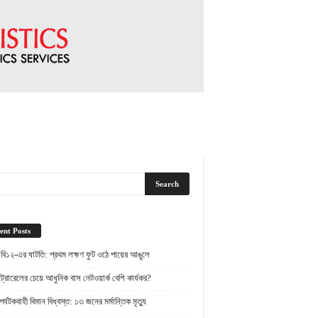
ent Posts
 বি১২-এর ঘাটতি: প্রথম লক্ষণ ফুট ওঠে পায়ের আঙুলে
্রোরেলের চেয়ে আধুনিক বাস নেটওয়ার্ক বেশি কার্যকর?
র্যটকবাহী বিমান বিধ্বস্ত: ১৩ জনের মর্মান্তিক মৃত্যু