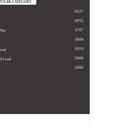
PULAR CATEGORY
6321
4052
3787
াতিক
3604
2919
Lead
2669
d Lead
2606