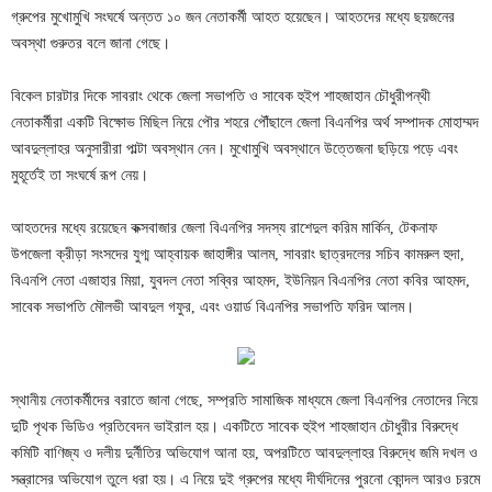
গ্রুপের মুখোমুখি সংঘর্ষে অন্তত ১০ জন নেতাকর্মী আহত হয়েছেন। আহতদের মধ্যে ছয়জনের
অবস্থা গুরুতর বলে জানা গেছে।
বিকেল চারটার দিকে সাবরাং থেকে জেলা সভাপতি ও সাবেক হুইপ শাহজাহান চৌধুরীপন্থী
নেতাকর্মীরা একটি বিক্ষোভ মিছিল নিয়ে পৌর শহরে পৌঁছালে জেলা বিএনপির অর্থ সম্পাদক মোহাম্মদ
আবদুল্লাহর অনুসারীরা পাল্টা অবস্থান নেন। মুখোমুখি অবস্থানে উত্তেজনা ছড়িয়ে পড়ে এবং
মুহূর্তেই তা সংঘর্ষে রূপ নেয়।
আহতদের মধ্যে রয়েছেন কক্সবাজার জেলা বিএনপির সদস্য রাশেদুল করিম মার্কিন, টেকনাফ
উপজেলা ক্রীড়া সংসদের যুগ্ম আহ্বায়ক জাহাঙ্গীর আলম, সাবরাং ছাত্রদলের সচিব কামরুল হুদা,
বিএনপি নেতা এজাহার মিয়া, যুবদল নেতা সব্বির আহমদ, ইউনিয়ন বিএনপির নেতা কবির আহমদ,
সাবেক সভাপতি মৌলভী আবদুল গফুর, এবং ওয়ার্ড বিএনপির সভাপতি ফরিদ আলম।
স্থানীয় নেতাকর্মীদের বরাতে জানা গেছে, সম্প্রতি সামাজিক মাধ্যমে জেলা বিএনপির নেতাদের নিয়ে
দুটি পৃথক ভিডিও প্রতিবেদন ভাইরাল হয়। একটিতে সাবেক হুইপ শাহজাহান চৌধুরীর বিরুদ্ধে
কমিটি বাণিজ্য ও দলীয় দুর্নীতির অভিযোগ আনা হয়, অপরটিতে আবদুল্লাহর বিরুদ্ধে জমি দখল ও
সন্ত্রাসের অভিযোগ তুলে ধরা হয়। এ নিয়ে দুই গ্রুপের মধ্যে দীর্ঘদিনের পুরনো কোন্দল আরও চরমে