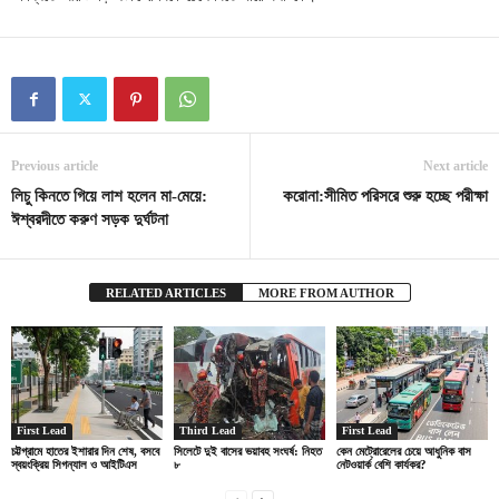
Previous article
Next article
লিচু কিনতে গিয়ে লাশ হলেন মা-মেয়ে:
করোনা:সীমিত পরিসরে শুরু হচ্ছে পরীক্ষা
ঈশ্বরদীতে করুণ সড়ক দুর্ঘটনা
RELATED ARTICLES
MORE FROM AUTHOR
First Lead
Third Lead
First Lead
চট্টগ্রামে হাতের ইশারার দিন শেষ, বসবে
সিলেটে দুই বাসের ভয়াবহ সংঘর্ষ: নিহত
কেন মেট্রোরেলের চেয়ে আধুনিক বাস
স্বয়ংক্রিয় সিগন্যাল ও আইটিএস
৮
নেটওয়ার্ক বেশি কার্যকর?