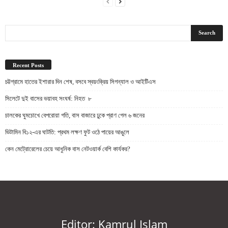
Recent Posts
চট্টগ্রামে হাতের ইশারার দিন শেষ, বসবে স্বয়ংক্রিয় সিগন্যাল ও আইটিএস
সিলেটে দুই বাসের ভয়াবহ সংঘর্ষ: নিহত ৮
চালকের ঘুমচোখে বেপরোয়া গতি, বাস বাজারে ঢুকে প্রাণ গেল ৬ জনের
ভিটামিন বি১২-এর ঘাটতি: প্রথম লক্ষণ ফুট ওঠে পায়ের আঙুলে
কেন মেট্রোরেলের চেয়ে আধুনিক বাস নেটওয়ার্ক বেশি কার্যকর?
Editor: Kamrul Islam