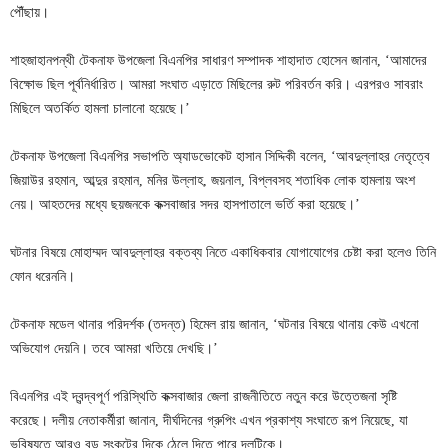
পৌঁছায়।
শাহজাহানপন্থী টেকনাফ উপজেলা বিএনপির সাধারণ সম্পাদক শাহাদাত হোসেন জানান, ‘আমাদের
বিক্ষোভ ছিল পূর্বনির্ধারিত। আমরা সংঘাত এড়াতে মিছিলের রুট পরিবর্তন করি। এরপরও সাবরাং
মিছিলে অতর্কিত হামলা চালানো হয়েছে।’
টেকনাফ উপজেলা বিএনপির সভাপতি অ্যাডভোকেট হাসান সিদ্দিকী বলেন, ‘আবদুল্লাহর নেতৃত্বে
জিয়াউর রহমান, আব্দুর রহমান, মনির উল্লাহ, জয়নাল, বিপ্লবসহ শতাধিক লোক হামলায় অংশ
নেয়। আহতদের মধ্যে ছয়জনকে কক্সবাজার সদর হাসপাতালে ভর্তি করা হয়েছে।’
ঘটনার বিষয়ে মোহাম্মদ আবদুল্লাহর বক্তব্য নিতে একাধিকবার যোগাযোগের চেষ্টা করা হলেও তিনি
ফোন ধরেননি।
টেকনাফ মডেল থানার পরিদর্শক (তদন্ত) হিমেল রায় জানান, ‘ঘটনার বিষয়ে থানায় কেউ এখনো
অভিযোগ দেয়নি। তবে আমরা খতিয়ে দেখছি।’
বিএনপির এই দ্বন্দ্বপূর্ণ পরিস্থিতি কক্সবাজার জেলা রাজনীতিতে নতুন করে উত্তেজনা সৃষ্টি
করেছে। দলীয় নেতাকর্মীরা জানান, দীর্ঘদিনের গ্রুপিং এখন প্রকাশ্য সংঘাতে রূপ নিয়েছে, যা
ভবিষ্যতে আরও বড় সংকটের দিকে ঠেলে দিতে পারে দলটিকে।