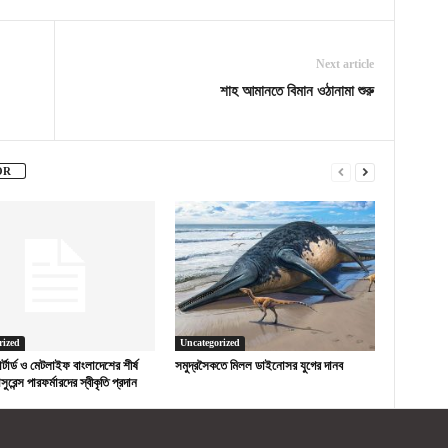
Next article
শাহ আমানতে বিমান ওঠানামা শুরু
OR
rized
Uncategorized
ড চার্টার্ড ও মেটলাইফ বাংলাদেশের শীর্ষ
সমুদ্রসৈকতে মিলল ডাইনোসর যুগের দানব
সুরেন্স পারফর্মারদের স্বীকৃতি প্রদান