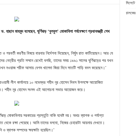
সিলেটে 
চালকের 
ড
.
হাছান
মাহমুদ
বলেছেন
,
ঘূর্ণিঝড়
‘
বুলবুল
’
মোকাবিলা
পর্যবেক্ষণে
প্রধানমন্ত্রী
শেখ
িুত ও পরবর্তী করণীয় বিষয়ে বারবার নির্দেশনা দিয়েছেন, নির্ঘুম রাত কাটিয়েছেন। আর যে
ের নেত্রীর প্রতি সম্মান রেখেই বলছি, তাদের সময় ১৯৯১ সালের ঘূর্ণিঝড়ের পর যখন
, তখন নওয়াজ শরীফ আসায় বেগম খালেদা জিয়া দিনে সাতটি শাড়ি বদল করেছেন।’
 আওয়ামী লীগ কার্যালয়ে ১০ নভেম্বর শহীদ নূর হোসেন দিবস উপলক্ষে আয়োজিত
লেন। শহীদ নূর হোসেন সংসদ এই আলোচনা সভার আয়োজন করে।
িঝড় মোকাবিলায় সরকারের প্রস্তুতি নাকি যথেষ্ট নয়। অথচ ব্যাপক ও পর্যাপ্ত
 হাত থেকে রক্ষা পেয়েছে। আমি তাদের বলবো, নিজের চেহারাটা আয়নায় দেখতে।
ি ও ব্যাপক সম্পদের ক্ষয়ক্ষতি হয়েছিল।’