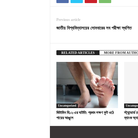
Previous article
জাতীয় বিশ্ববিদ্যালয়ের সোমবারের সব পরীক্ষা স্থগিত
RELATED ARTICLES
MORE FROM AUTH
Uncategorized
Uncatego
ভিটামিন বি১২-এর ঘাটতি: প্রথম লক্ষণ ফুট ওঠে
স্ট্যান্ডার্
পায়ের আঙুলে
ব্যাংক অ্যা