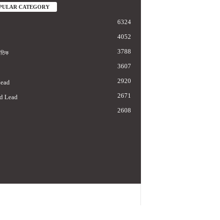
PULAR CATEGORY
6324
4052
3788
াতিক
3607
2920
Lead
2671
d Lead
2608