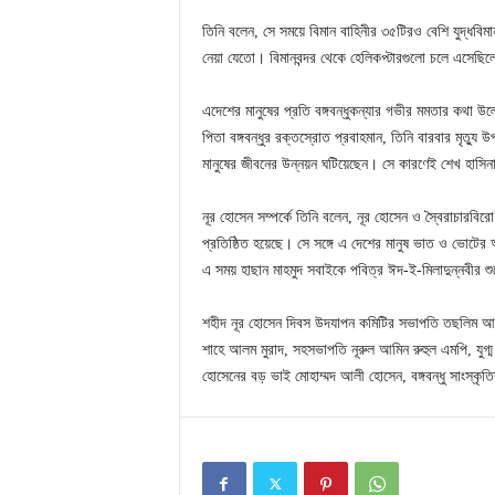
তিনি বলেন, সে সময়ে বিমান বাহিনীর ৩৫টিরও বেশি যুদ্ধবিমান
নেয়া যেতো। বিমানবন্দর থেকে হেলিকপ্টারগুলো চলে এসেছিল
এদেশের মানুষের প্রতি বঙ্গবন্ধুকন্যার গভীর মমতার কথা উল্
পিতা বঙ্গবন্ধুর রক্তস্রোত প্রবাহমান, তিনি বারবার মৃত্য
মানুষের জীবনের উন্নয়ন ঘটিয়েছেন। সে কারণেই শেখ হাসিন
নূর হোসেন সম্পর্কে তিনি বলেন, নূর হোসেন ও স্বৈরাচারবিরো
প্রতিষ্ঠিত হয়েছে। সে সঙ্গে এ দেশের মানুষ ভাত ও ভোটের 
এ সময় হাছান মাহমুদ সবাইকে পবিত্র ঈদ-ই-মিলাদুন্নবীর শু
শহীদ নূর হোসেন দিবস উদযাপন কমিটির সভাপতি তছলিম আহম্
শাহে আলম মুরাদ, সহসভাপতি নূরুল আমিন রুহুল এমপি, যুগ্
হোসেনের বড় ভাই মোহাম্মদ আলী হোসেন, বঙ্গবন্ধু সাংস্কৃ