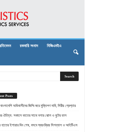
্রতিবেদন
রকমারি সংবাদ
বিজিএমইএ
ent Posts
় বাংলাদেশি অভিবাসীদের জিম্মি করে মুক্তিপণ দাবি, সিরীয় গ্রেপ্তার
ামের ঐতিহ্য: সকালে ভাতের সাথে নলার ঝোল ও বুটের ডাল
ামে হাতের ইশারার দিন শেষ, বসবে স্বয়ংক্রিয় সিগন্যাল ও আইটিএস