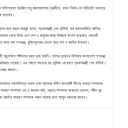
 ক্ষতিগ্রস্ত হয়েছিল শুধু ব্যবস্থাপনার ত্রুটিতে, কারণ বিমান তো উড়িয়েই অন্যত্র
ো রাস্তায়।
লেখ করে হাছান মাহমুদ বলেন, প্রধানমন্ত্রী শেখ হাসিনা, যার রক্তধমনীতে জাতির
ু উপত্যকা থেকে ফিরে এসে দেশ ও মানুষের জন্য নিজেকে উৎসর্গ করেছেন, মেহনতী
ার অপর নাম গণতন্ত্র, মুক্তিযুদ্ধের চেতনা আর দেশ ও জাতির উন্নয়ন।
ধী আন্দোলনে শহীদদের রক্ত বৃথা যায়নি। তাদের রক্তের বিনিময়ে বাংলাদেশে গণতন্ত্র
অধিকার পেয়েছে। এর পেছনে সবচেয়ে বড় ভূমিকা রেখেছেন প্রধানমন্ত্রী শেখ হাসিনা।
ভেচ্ছা জানান।
মেদের সভাপতিত্বে সভায় ঢাকা মহানগর দক্ষিণ আওয়ামী লীগের সাধারণ সম্পাদক
ম সাধারণ সম্পাদক এম এ মান্নান কচি, প্রচার সম্পাদক আকতার হোসেন, শহীদ নূর
তিক জোটের সাধারণ সম্পাদক অরুন সরকার রানা প্রমুখ বক্তব্য রাখেন।