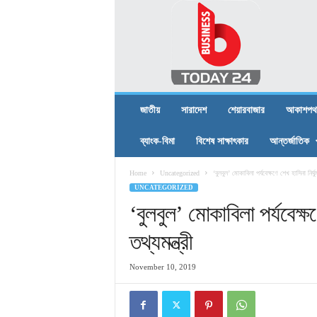
B
U
S
I
N
E
S
জাতীয়
সারাদেশ
শেয়ারবাজার
আকাশপথ
S
T
ব্যাংক-বিমা
বিশেষ সাক্ষাৎকার
আন্তর্জাতিক
O
D
Home
Uncategorized
‘বুলবুল’ মোকাবিলা পর্যবেক্ষণে শেখ হাসিনা নির্ঘু
A
UNCATEGORIZED
Y
2
‘বুলবুল’ মোকাবিলা পর্যবেক্ষ
4
তথ্যমন্ত্রী
November 10, 2019