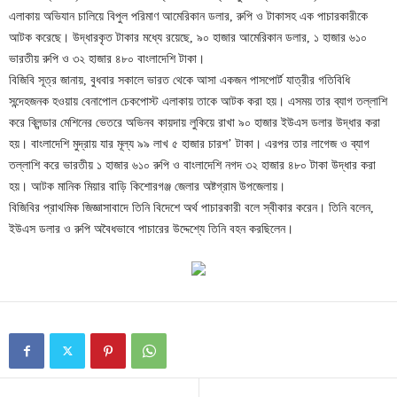
এলাকায় অভিযান চালিয়ে বিপুল পরিমাণ আমেরিকান ডলার, রুপি ও টাকাসহ এক পাচারকারীকে
আটক করেছে। উদ্ধারকৃত টাকার মধ্যে রয়েছে, ৯০ হাজার আমেরিকান ডলার, ১ হাজার ৬১০
ভারতীয় রুপি ও ৩২ হাজার ৪৮০ বাংলাদেশি টাকা।
বিজিবি সূত্র জানায়, বুধবার সকালে ভারত থেকে আসা একজন পাসপোর্ট যাত্রীর গতিবিধি
সন্দেহজনক হওয়ায় বেনাপোল চেকপোস্ট এলাকায় তাকে আটক করা হয়। এসময় তার ব্যাগ তল্লাশি
করে ব্লিন্ডার মেশিনের ভেতরে অভিনব কায়দায় লুকিয়ে রাখা ৯০ হাজার ইউএস ডলার উদ্ধার করা
হয়। বাংলাদেশি মুদ্রায় যার মূল্য ৯৯ লাখ ৫ হাজার চারশ’ টাকা। এরপর তার লাগেজ ও ব্যাগ
তল্লাশি করে ভারতীয় ১ হাজার ৬১০ রুপি ও বাংলাদেশি নগদ ৩২ হাজার ৪৮০ টাকা উদ্ধার করা
হয়। আটক মানিক মিয়ার বাড়ি কিশোরগঞ্জ জেলার অষ্টগ্রাম উপজেলায়।
বিজিবির প্রাথমিক জিজ্ঞাসাবাদে তিনি বিদেশে অর্থ পাচারকারী বলে স্বীকার করেন। তিনি বলেন,
ইউএস ডলার ও রুপি অবৈধভাবে পাচারের উদ্দেশ্যে তিনি বহন করছিলেন।