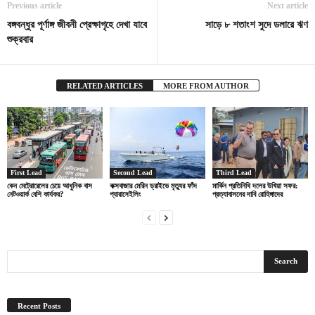
Previous article
Next article
বঙ্গবন্ধুর পূর্ণাঙ্গ জীবনী প্রেক্ষাগৃহে দেখা যাবে
সাড়ে ৮ শতাংশ সুদে ডলারে ঋণ
শুক্রবার
RELATED ARTICLES
MORE FROM AUTHOR
First Lead
Second Lead
Third Lead
কেন মেট্রোরেলের চেয়ে আধুনিক বাস
কক্সবাজার মেরিন ড্রাইভে মৃত্যুর ফাঁদ
মার্কিন প্রতিনিধি দলের উখিয়া সফর:
নেটওয়ার্ক বেশি কার্যকর?
প্যারাসেইলিং
প্রত্যাবাসনের দাবি রোহিঙ্গাদের
Recent Posts