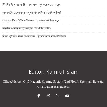
ভিটামিন বি১২-এর ঘাটতি: প্রথম লক্ষণ ফুট ওঠে পায়ের আঙুলে
কেন মেট্রোরেলের চেয়ে আধুনিক বাস নেটওয়ার্ক বেশি কার্যকর?
পেরুতে পর্যটকবাহী বিমান বিধ্বস্ত: ১৩ জনের মর্মান্তিক মৃত্যু
কক্সবাজার মেরিন ড্রাইভে মৃত্যুর ফাঁদ প্যারাসেইলিং
মার্কিন প্রতিনিধি দলের উখিয়া সফর: প্রত্যাবাসনের দাবি রোহিঙ্গাদের
Editor: Kamrul Islam
Office Address: C-17 Nagorik Housing Society (2nd Floor), Shershah, Bayezid,
Chattogram, Bangladesh