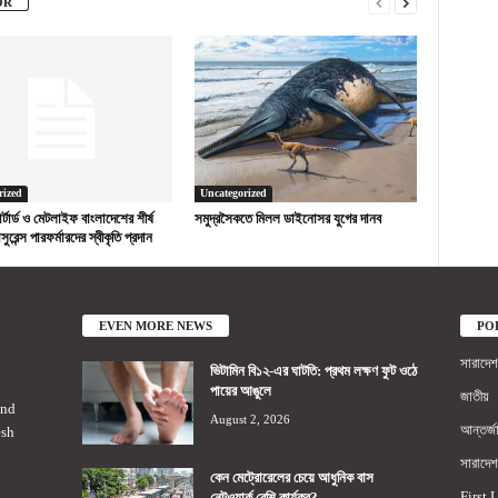
OR
rized
Uncategorized
ড চার্টার্ড ও মেটলাইফ বাংলাদেশের শীর্ষ
সমুদ্রসৈকতে মিলল ডাইনোসর যুগের দানব
সুরেন্স পারফর্মারদের স্বীকৃতি প্রদান
EVEN MORE NEWS
PO
সারাদেশ
ভিটামিন বি১২-এর ঘাটতি: প্রথম লক্ষণ ফুট ওঠে
পায়ের আঙুলে
জাতীয়
2nd
August 2, 2026
আন্তর্জ
esh
সারাদেশ
কেন মেট্রোরেলের চেয়ে আধুনিক বাস
First 
নেটওয়ার্ক বেশি কার্যকর?