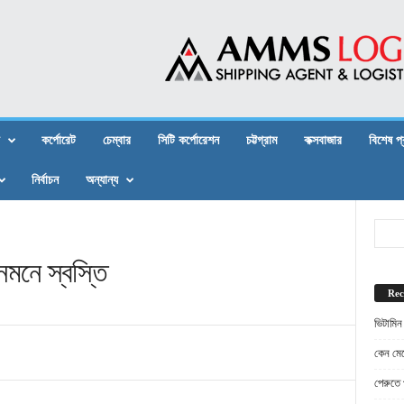
কর্পোরেট
চেম্বার
সিটি কর্পোরেশন
চট্টগ্রাম
কক্সবাজার
বিশেষ প
নির্বাচন
অন্যান্য
মনে স্বস্তি
Rec
ভিটামিন
কেন মেট
পেরুতে প