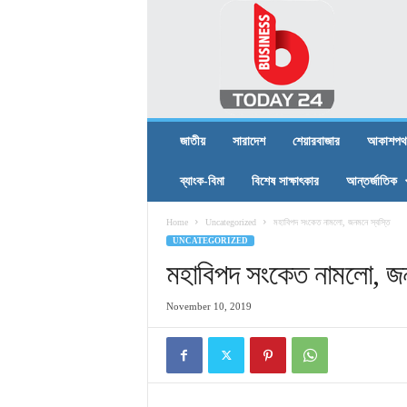
B
U
S
I
N
E
S
জাতীয়
সারাদেশ
শেয়ারবাজার
আকাশপথ
S
T
ব্যাংক-বিমা
বিশেষ সাক্ষাৎকার
আন্তর্জাতিক
O
D
Home
Uncategorized
মহাবিপদ সংকেত নামলো, জনমনে স্বস্তি
A
UNCATEGORIZED
Y
2
মহাবিপদ সংকেত নামলো, জন
4
November 10, 2019