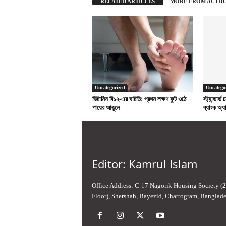
RELATED ARTICLES
MORE FROM AUTH
Uncategorized
Uncatego
ভিটামিন বি১২-এর ঘাটতি: প্রথম লক্ষণ ফুট ওঠে
স্ট্যান্ডার্
পায়ের আঙুলে
ব্যাংক অ্যা
Editor: Kamrul Islam
Office Address: C-17 Nagorik Housing Society (
Floor), Shershah, Bayezid, Chattogram, Banglad