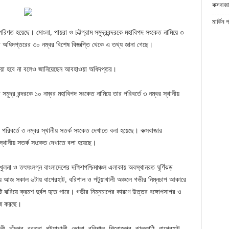
কক্সবাজা
মার্কিন 
ে পরিণত হয়েছে। মোংলা, পায়রা ও চট্টগ্রাম সমুদ্রবন্দরকে মহাবিপদ সংকেত নামিয়ে ৩
া অধিদপ্তরের ৩০ নম্বর বিশেষ বিজ্ঞপ্তি থেকে এ তথ্য জানা গেছে।
দেয়া হবে না বলেও জানিয়েছেন আবহাওয়া অধিদপ্তর।
ুদ্র বন্দরকে ১০ নম্বর মহাবিপদ সংকেত নামিয়ে তার পরিবর্তে ৩ নম্বর স্থানীয়
র পরিবর্তে ৩ নম্বর স্থানীয় সতর্ক সংকেত দেখাতে বলা হয়েছে। কক্সবাজার
 স্থানীয় সতর্ক সংকেত দেখাতে বলা হয়েছে।
ুলনা ও তৎসংলগ্ন বাংলাদেশের দক্ষিণপশ্চিমাঞ্চল এলাকায় অবস্থানরত ঘূর্ণিঝড়
য়ে আজ সকাল ৬টায় বাগেরহাট, বরিশাল ও পটুয়াখালী অঞ্চলে গভীর নিম্নচাপ আকারে
 ঝরিয়ে ক্রমশ দুর্বল হতে পারে। গভীর নিম্নচাপের কারণে উত্তর বঙ্গোপসাগর ও
রাজ করছে।
 ফেনী, চাঁদপুর, বরগুনা, পটুয়াখালী, ভোলা, বরিশাল, পিরোজপুর, ঝালকাঠি, বাগেরহাট,