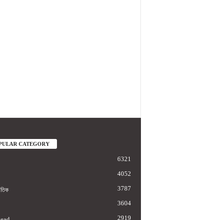
PULAR CATEGORY
6321
4052
3787
াতিক
3604
2919
Lead