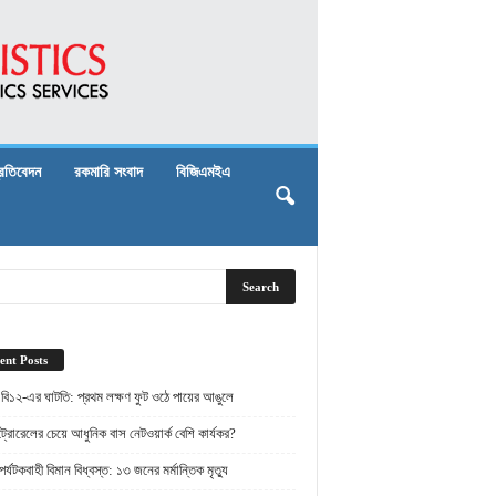
্রতিবেদন
রকমারি সংবাদ
বিজিএমইএ
ent Posts
 বি১২-এর ঘাটতি: প্রথম লক্ষণ ফুট ওঠে পায়ের আঙুলে
্রোরেলের চেয়ে আধুনিক বাস নেটওয়ার্ক বেশি কার্যকর?
র্যটকবাহী বিমান বিধ্বস্ত: ১৩ জনের মর্মান্তিক মৃত্যু