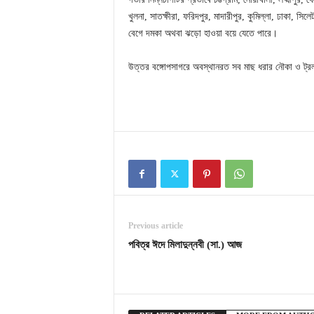
খুলনা, সাতক্ষীরা, ফরিদপুর, মাদারীপুর, কুমিল্লা, ঢাকা, সি
বেগে দমকা অথবা ঝড়ো হাওয়া বয়ে যেতে পারে।
উত্তর বঙ্গোপসাগরে অবস্থানরত সব মাছ ধরার নৌকা ও ট্রলা
Previous article
পবিত্র ঈদে মিলাদুন্নবী (সা.) আজ