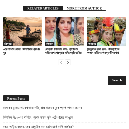
RELATED ARTICLES
MORE FROM AUTHOR
চট্টগ্রাম
বিনোদন
অন্যান্য
ওরে সাম্পানওয়ালা: চাটগাঁইয়ার প্রাণের
সোশ্যাল মিডিয়ায় ফাঁদ: প্রতারণার
হিন্দুকুশের বুনো ফুল: পাকিস্তানের
সুর
অভিযোগে গ্রেপ্তার অভিনেত্রী ভানিতা
কালাশ নারীদের অনন্য জীবনগাথা
Recent Posts
চালকের ঘুমচোখে বেপরোয়া গতি, বাস বাজারে ঢুকে প্রাণ গেল ৬ জনের
ভিটামিন বি১২-এর ঘাটতি: প্রথম লক্ষণ ফুট ওঠে পায়ের আঙুলে
কেন মেট্রোরেলের চেয়ে আধুনিক বাস নেটওয়ার্ক বেশি কার্যকর?