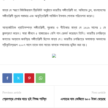
মান্না দে স্মরণে মিউজিক্যাল ট্রিবিউট অনুষ্ঠানে ভারতীয় সঙ্গীতশিল্পী ডা. অমিতাভ চন্দ, বাংলাদেশের
সঙ্গীতশিল্পী মৃদুলা সমাদ্দার এবং আবৃত্তিশিল্পী সামিউল ইসলাম পোলাক পরিবেশনা করেন।
আন্তর্জাতিক খ্যাতিসম্পন্ন সঙ্গীতশিল্পী, সুরকার ও গীতিকার মান্না দে ১৯১৯ সালের ১ মে
জন্মগ্রহণ করেন। সারা জীবনে ৫ হাজারেরও বেশি গান রেকর্ড করেছেন তিনি। ভারতীয় চলচ্চিত্র
জগতের অন্যতম জনপ্রিয় সঙ্গীতশিল্পী ছিলেন মান্না দে। ভারতীয় চলচ্চিত্রে অসামান্য অবদানের
স্বীকৃতিস্বরূপ ২০০৭ সালে তাকে দাদা সাহেব ফালকে সম্মাননায় ভূষিত করা হয়।
Previous article
Next article
প্রেমপত্র লেখার দায়ে দুই শিশুর শাস্তি
এলাচের দাম কেজিতে ৬০০ টাকা বেড়েছে