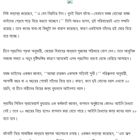
লিউ মন্তব্য করেছেন, ‘‘এ যেন নিয়তির টান। খুবই বিরল ঘটনা—যেখানে যমজ বোনেরা যমজ
ভাইদের প্রেমে পড়ে বিয়ে করতে যাচ্ছেন।’’ তিনি আরও বলেন, দুই পরিবারেরই এতে সম্মতি
রয়েছে। তবে কনের বাবা-মা কিছুটা মন খারাপ করেছেন, কারণ একইসঙ্গে তাঁদের দুই মেয়ে বিয়ে
হয়ে যাচ্ছে।
চীনে প্রচলিত প্রথা অনুযায়ী, মেয়েরা বিবাহের মাধ্যমে পুরুষের পরিবারে যোগ দেন। তবে আধুনিক
সমাজে সমতা ও নতুন দৃষ্টিভঙ্গির কারণে অনেকেই এসব প্রচলিত ধারণা থেকে বেরিয়ে আসছেন।
যমজ ভাইদের একজন জানান, ‘‘আমরা চারজন একসঙ্গে সত্যিই সুখী।’’ পরিকল্পনা অনুযায়ী,
আগামী বছর বা এ বছরের শেষেই তাঁদের বিয়ে হবে। কারণ, কনে দুই বোনের বয়স এখনো ২০
হয়নি, যা চীনে নারীদের বিয়ের জন্য ন্যূনতম আইনগত বয়স।
স্থানীয় সিভিল অ্যাফেয়ার্স ব্যুরোর এক কর্মকর্তা জানান, বাগদান অনুষ্ঠানের কোনও আইনি বৈধতা
নেই। তবে ২০ বছরের নিচে হলেও বাগদান করা যেতে পারে। আইনি বৈধতার জন্য কনের বয়স ২০
হতে হবে।
ঘটনাটি নিয়ে সামাজিক মাধ্যমে ব্যাপক আলোচনা চলছে। একজন মন্তব্য করেছেন, ‘‘এত অল্প