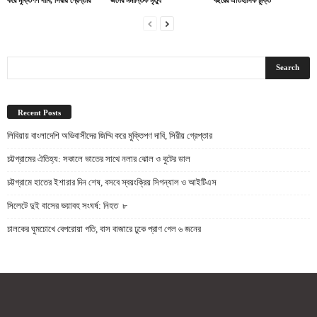
Recent Posts
লিবিয়ায় বাংলাদেশি অভিবাসীদের জিম্মি করে মুক্তিপণ দাবি, সিরীয় গ্রেপ্তার
চট্টগ্রামের ঐতিহ্য: সকালে ভাতের সাথে নলার ঝোল ও বুটের ডাল
চট্টগ্রামে হাতের ইশারার দিন শেষ, বসবে স্বয়ংক্রিয় সিগন্যাল ও আইটিএস
সিলেটে দুই বাসের ভয়াবহ সংঘর্ষ: নিহত ৮
চালকের ঘুমচোখে বেপরোয়া গতি, বাস বাজারে ঢুকে প্রাণ গেল ৬ জনের