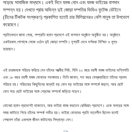
পড়েছে সামাজিক মাধ্যমে। একই দিনে যমজ বোন এবং যমজ ভাইয়ের বাগদান
সম্পন্ন হয়। দেখতে প্রায় অভিন্ন দুই জোড়া দম্পতির ভিডিও ফুটেজ ডৌইনে
(চীনের টিকটক সংস্করণ) প্রকাশিত হতেই চার মিলিয়নেরও বেশি মানুষ তা উপভোগ
করেছেন।
প্রতিবেদনে জানা গেছে, সম্প্রতি হুনান প্রদেশে এই বাগদান অনুষ্ঠান অনুষ্ঠিত হয়। অনুষ্ঠানে
একইরকম পোশাকে সেজে ওঠেন দুই জোড়া দম্পতি। দৃশ্যটি দেখে দর্শকরা বিস্মিত ও মুগ্ধ
হয়েছেন।
এই চারজনকে পরিচয় করিয়ে দেন তাঁদের আত্মীয় লিউ, যিনি ২২ বছর বয়সী যমজ ভাইদের ভগ্নিপতি
এবং ১৮ বছর বয়সী যমজ বোনদের গডমাদার। তিনি জানান, গত বছর ফেব্রুয়ারিতে তাঁদের প্রথম
পরিচয় হয়। পরিচয়ের কিছুদিনের মধ্যেই বড় বোন বড় ভাইয়ের সঙ্গে সম্পর্কে জড়ান, আর ছোট
বোন পরে ছোট ভাইয়ের সঙ্গে প্রেমের সম্পর্কে জড়িয়ে পড়েন।
বোনেরা হুনান প্রদেশেই থাকতেন, আর ভাইরা কাজ করতেন ঝেজিয়াং প্রদেশে। একে অপরের সঙ্গে
সময় কাটাতে গিয়ে তাঁদের সম্পর্ক গভীর হয়। ভাইরা বোনদের প্রতি যত্নশীল ছিলেন বলেই
শেষমেশ তাঁরা একসঙ্গে জীবন কাটানোর সিদ্ধান্ত নেন।