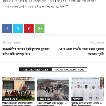
বয়সে তারা কি আদৌ জানে ভালোবাসা কী?’’ আবার অন্য এক নেটিজেন মজা করে লিখেছেন,
‘‘ওরা একসঙ্গে কোথাও গেলে আত্মীয়রাও বিভ্রান্ত হয়ে যাবে!’’
Previous article
Next article
আন্তর্জাতিক অপরাধ ট্রাইব্যুনালে সুখরঞ্জন
চেহারা নোরা ফতেহির মতো করতে ব্যায়াম
বালির অভিযোগপত্র জমা
করাতেন স্বামী
RELATED ARTICLES
MORE FROM AUTHOR
Second Lead
Third Lead
আন্তর্জাতিক
লিবিয়ায় বাংলাদেশি অভিবাসীদের জিম্মি
পেরুতে পর্যটকবাহী বিমান বিধ্বস্ত: ১৩
ফুজিরাহ বন্দরের সাথে ডিপি ওয়ার্ল্ডের ৫০
করে মুক্তিপণ দাবি, সিরীয় গ্রেপ্তার
জনের মর্মান্তিক মৃত্যু
বছরের ঐতিহাসিক চুক্তি