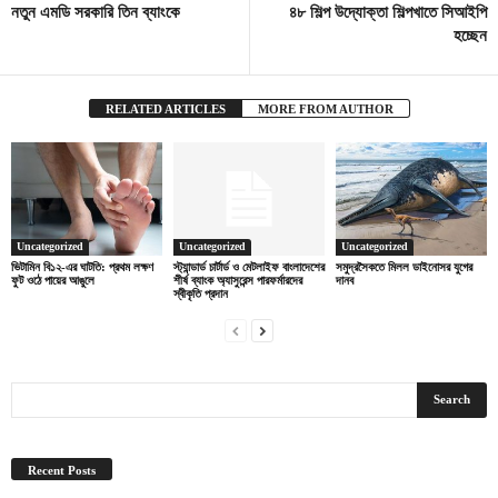
নতুন এমডি সরকারি তিন ব্যাংকে
৪৮ শিল্প উদ্যোক্তা শিল্পখাতে সিআইপি
হচ্ছেন
RELATED ARTICLES
MORE FROM AUTHOR
Uncategorized
Uncategorized
Uncategorized
ভিটামিন বি১২-এর ঘাটতি: প্রথম লক্ষণ
স্ট্যান্ডার্ড চার্টার্ড ও মেটলাইফ বাংলাদেশের
সমুদ্রসৈকতে মিলল ডাইনোসর যুগের
ফুট ওঠে পায়ের আঙুলে
শীর্ষ ব্যাংক অ্যাসুরেন্স পারফর্মারদের
দানব
স্বীকৃতি প্রদান
Recent Posts