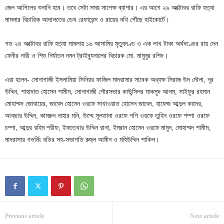
জেল আপিলের শুনানি হবে। তবে সেটা সময় সাপেক্ষ ব্যাপার। এর আগে ২৯ অক্টোবর রাফি হত্যা
মামলার বিচারিক আদালতের ডেথ রেফারেন্স ও রায়ের নথি পৌঁছে হাইকোর্টে।
গত ২৪ অক্টোবর রাফি হত্যা মামলায় ১৬ আসামির মৃত্যুদণ্ড ও এক লাখ টাকা অর্থদণ্ডের রায় দেন
ফেনীর নারী ও শিশু নির্যাতন দমন ট্রাইব্যুনালের বিচারক মো. মামুনুর রশিদ।
এরা হলেন- সোনাগাজী ইসলামিয়া সিনিয়র ফাজিল মাদরাসার সাবেক অধ্যক্ষ সিরাজ উদ দৌলা, নূর
উদ্দিন, শাহাদাত হোসেন শামীম, সোনাগাজী পৌরসভার কাউন্সিলর মাকসুদ আলম, সাইফুর রহমান
মোহাম্মদ জোবায়ের, জাবেদ হোসেন ওরফে সাখাওয়াত হোসেন জাবেদ, হাফেজ আব্দুল কাদের,
আবছার উদ্দিন, কামরুন নাহার মনি, উম্মে সুলতানা ওরফে পপি ওরফে তুহিন ওরফে শম্পা ওরফে
চম্পা, আব্দুর রহিম শরীফ, ইফতেখার উদ্দিন রানা, ইমরান হোসেন ওরফে মামুন, মোহাম্মদ শামীম,
মাদরাসার গভর্নিং বডির সহ-সভাপতি রুহুল আমীন ও মহিউদ্দিন শাকিল।
Previous article
Next article