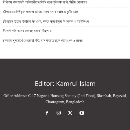
লিবিয়ায় বাংলাদেশি অভিবাসীদের জিম্মি করে মুক্তিপণ দাবি, সিরীয় গ্রেপ্তার
চট্টগ্রামের ঐতিহ্য: সকালে ভাতের সাথে নলার ঝোল ও বুটের ডাল
চট্টগ্রামে হাতের ইশারার দিন শেষ, বসবে স্বয়ংক্রিয় সিগন্যাল ও আইটিএস
সিলেটে দুই বাসের ভয়াবহ সংঘর্ষ: নিহত ৮
চালকের ঘুমচোখে বেপরোয়া গতি, বাস বাজারে ঢুকে প্রাণ গেল ৬ জনের
Editor: Kamrul Islam
Office Address: C-17 Nagorik Housing Society (2nd Floor), Shershah, Bayezid,
Chattogram, Bangladesh