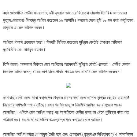
বহুল আলোচিত ফেনীর মাদরাসা ছাত্রী নুসরাত জাহান রাফি হত্যা মামলায় বিচারিক আদালতের
মৃত্যুদণ্ডাদেশের বিরুদ্ধে আপিল করেছেন ১৬ আসামি। কনডেম সেলে বন্দি ১৬ জন কারা কর্তৃপক্ষের
মাধ্যমে এ জেল আপিল করেন।
আপিলে খালাস চেয়েছেন তারা। বিষয়টি নিশ্চিত করেছেন সুপ্রিম কোর্টের স্পেশাল অফিসার
ব্যারিস্টার মো. সাইফুর রহমান।
তিনি বলেন, ‘মঙ্গলবার বিকালে জেল আপিলের আবেদনটি সুপ্রিম কোর্টে এসেছে’। ফেনীর জেলার
দিদারুল আলম বলেন, রায়ের কপি হাতে পাবার পর ১৬ জন আসামি জেল আপিল করেছেন।
জানাযায়, ফেনী জেলা কারা কর্তৃপক্ষের মাধ্যমে তাদের করা জেল আপিল সুপ্রিম কোর্টের হাইকোর্ট
বিভাগের সংশ্লিষ্ট শাখায় পৌঁছে। জেল আপিল ছাড়াও নিয়মিত আপিল করার সুযোগ পাবেন
আসামিরা। এদিকে জেল আপিল করার পর আসামিদের ফেনীর কারাগার থেকে কুমিল্লা কারাগারে
পাঠানো হয়। ১৬ আসামিই ফাঁসির দণ্ডপ্রাপ্ত হয়ে কনডেম সেলে আছেন।
আসামিরা আপিল করায় পেপারবুক তৈরি হলে ডেথ রেফারেন্স (মৃত্যুদণ্ড নিশ্চিতকরণ) ও আসামিদের