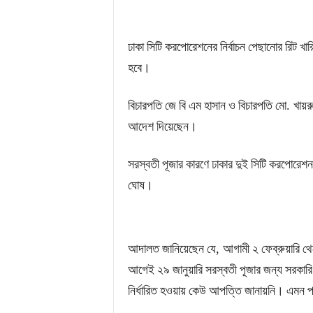
ঢাকা
সিটি
করপোরেশনের
নির্বাচন
পেছানোর
রিট
খার
হবে।
বিচারপতি
জে
বি
এম
হাসান
ও
বিচারপতি
মো
.
খায়র
আদেশ
দিয়েছেন।
সরস্বতী
পূজার
কারণে
ঢাকার
দুই
সিটি
করপোরেশন
ঘোষ।
আদালত
জানিয়েছেন
যে
,
আগামী
২
ফেব্রুয়ারি
থে
আগেই
২৯
জানুয়ারি
সরস্বতী
পূজার
জন্য
সরকারি
নির্ধারিত
হওয়ায়
কেউ
আপত্তি
জানায়নি।
এমন
প