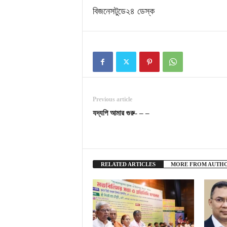
বিজনেসটুডে২৪ ডেস্ক
Previous article
যদ্যপি আমার গুরু- – –
RELATED ARTICLES
MORE FROM AUTH