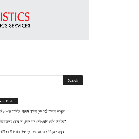
ent Posts
 বি১২-এর ঘাটতি: প্রথম লক্ষণ ফুট ওঠে পায়ের আঙুলে
্রোরেলের চেয়ে আধুনিক বাস নেটওয়ার্ক বেশি কার্যকর?
র্যটকবাহী বিমান বিধ্বস্ত: ১৩ জনের মর্মান্তিক মৃত্যু