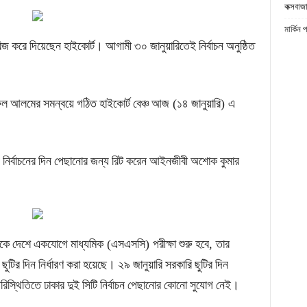
কক্সবাজা
মার্কিন 
িজ
করে
দিয়েছেন
হাইকোর্ট।
আগামী
৩০
জানুয়ারিতেই
নির্বাচন
অনুষ্ঠিত
ুল
আলমের
সমন্বয়ে
গঠিত
হাইকোর্ট
বেঞ্চ
আজ
(
১৪
জানুয়ারি
)
এ
নির্বাচনের
দিন
পেছানোর
জন্য
রিট
করেন
আইনজীবী
অশোক
কুমার
কে
দেশে
একযোগে
মাধ্যমিক
(
এসএসসি
)
পরীক্ষা
শুরু
হবে
,
তার
ছুটির
দিন
নির্ধারণ
করা
হয়েছে।
২৯
জানুয়ারি
সরকারি
ছুটির
দিন
রিস্থিতিতে
ঢাকার
দুই
সিটি
নির্বাচন
পেছানোর
কোনো
সুযোগ
নেই।