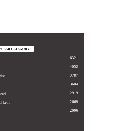
PULAR CATEGORY
6321
4052
3787
াতিক
3604
2919
Lead
2669
d Lead
2606