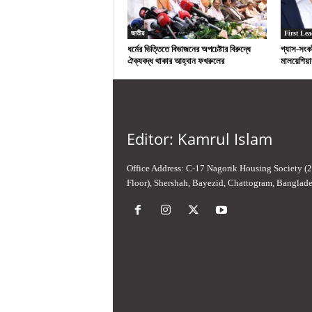
জাতীয়
First Lea
ধর্মের ভিত্তিতে বিভাজনের অপচেষ্টার বিরুদ্ধে
গ্যাস-সংক
ঐক্যবদ্ধ থাকার আহ্বান ফখরুলের
মালয়েশিয়ার 
Editor: Kamrul Islam
Office Address: C-17 Nagorik Housing Society (
Floor), Shershah, Bayezid, Chattogram, Banglad