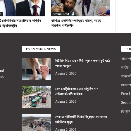
d
Second Lead
ট মোকাবিলায় সহযোগিতার আশ্বাস
হবিগঞ্জে এনসিপির পদযাত্রায় হামলা, আহত
প্রধানমন্ত্রীর
সারজিস-নাসীরুদ্দীন
EVEN MORE NEWS
PO
সারাদেশ
ভিটামিন বি১২-এর ঘাটতি: প্রথম লক্ষণ ফুট ওঠে
পায়ের আঙুলে
জাতীয়
2nd
August 2, 2026
আন্তর্জ
esh
সারাদেশ
কেন মেট্রোরেলের চেয়ে আধুনিক বাস
First 
নেটওয়ার্ক বেশি কার্যকর?
August 2, 2026
Secon
চট্টগ্রাম
পেরুতে পর্যটকবাহী বিমান বিধ্বস্ত: ১৩ জনের
মর্মান্তিক মৃত্যু
August 2, 2026