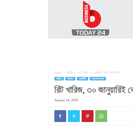
B
U
S
I
N
E
S
S
T
O
D
Home
জাতীয়
রিট খারিজ, ৩০ জানুয়ারিই ভোট ঢাকা সিটিতে
A
জাতীয়
নির্বাচন
রাজনীতি
সর্বশেষ সংবাদ
Y
2
রিট খারিজ, ৩০ জানুয়ারিই 
4
January 14, 2020