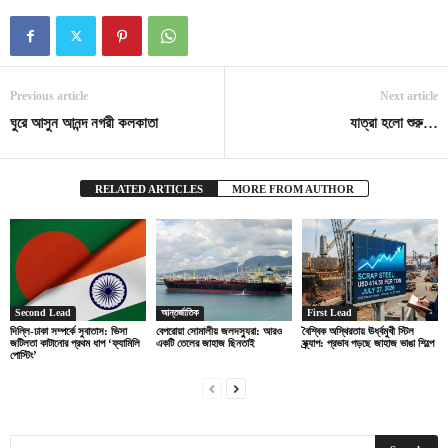
Previous article
Next article
ঘুরে আসুন আনন্দ নগরী কলকাতা
যাত্রা হলো শুরু…
RELATED ARTICLES
MORE FROM AUTHOR
Second Lead
আন্তর্জাতিক
First Lead
দিল্লি-ঢাকা সম্পর্কে সুবাতাস: ভিসা
বেপরোয়া সোমালীয় জলদস্যুরা: আরও
বৈশ্বিক অস্থিরতায় ঊর্ধ্বমুখী স্টিল
জটিলতা কাটানোর প্রথম ধাপ ‘ফ্যামিলি
একটি তেলের জাহাজ ছিনতাই
স্ক্র্যাপ: প্রভাব পড়ছে জাহাজ ভাঙা শিল্পে
পোস্টিং’