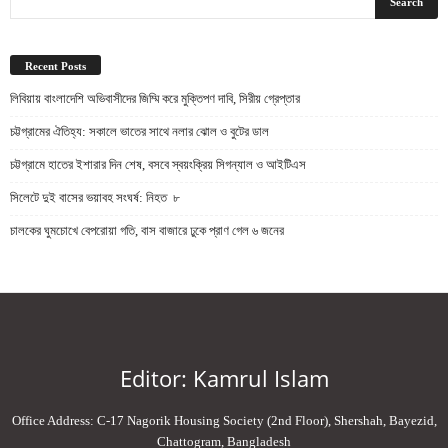
Recent Posts
লিবিয়ায় বাংলাদেশি অভিবাসীদের জিম্মি করে মুক্তিপণ দাবি, সিরীয় গ্রেপ্তার
চট্টগ্রামের ঐতিহ্য: সকালে ভাতের সাথে নলার ঝোল ও বুটের ডাল
চট্টগ্রামে হাতের ইশারার দিন শেষ, বসবে স্বয়ংক্রিয় সিগন্যাল ও আইটিএস
সিলেটে দুই বাসের ভয়াবহ সংঘর্ষ: নিহত ৮
চালকের ঘুমচোখে বেপরোয়া গতি, বাস বাজারে ঢুকে প্রাণ গেল ৬ জনের
Editor: Kamrul Islam
Office Address: C-17 Nagorik Housing Society (2nd Floor), Shershah, Bayezid,
Chattogram, Bangladesh