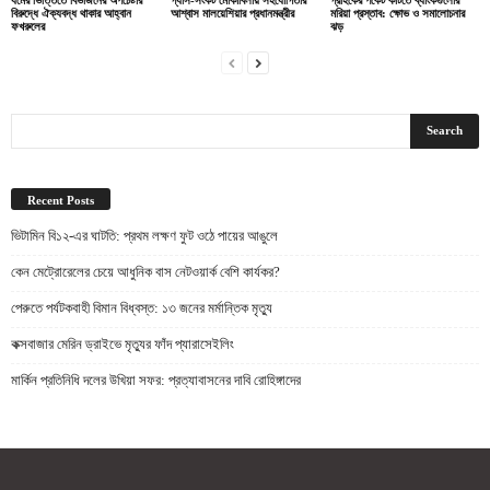
বিরুদ্ধে ঐক্যবদ্ধ থাকার আহ্বান
আশ্বাস মালয়েশিয়ার প্রধানমন্ত্রীর
মরিয়া প্রস্তাব: ক্ষোভ ও সমালোচনার
ফখরুলের
ঝড়
Recent Posts
ভিটামিন বি১২-এর ঘাটতি: প্রথম লক্ষণ ফুট ওঠে পায়ের আঙুলে
কেন মেট্রোরেলের চেয়ে আধুনিক বাস নেটওয়ার্ক বেশি কার্যকর?
পেরুতে পর্যটকবাহী বিমান বিধ্বস্ত: ১৩ জনের মর্মান্তিক মৃত্যু
কক্সবাজার মেরিন ড্রাইভে মৃত্যুর ফাঁদ প্যারাসেইলিং
মার্কিন প্রতিনিধি দলের উখিয়া সফর: প্রত্যাবাসনের দাবি রোহিঙ্গাদের