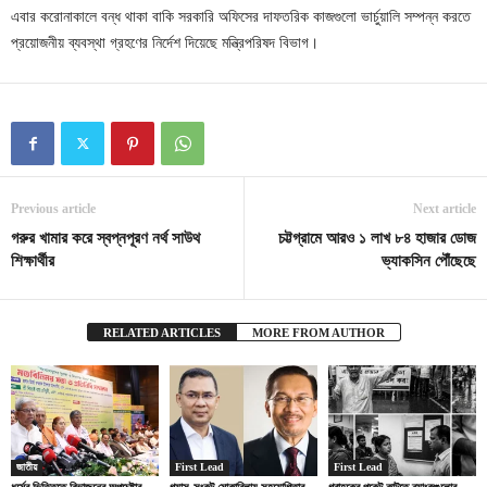
এবার করোনাকালে বন্ধ থাকা বাকি সরকারি অফিসের দাফতরিক কাজগুলো ভার্চুয়ালি সম্পন্ন করতে
প্রয়োজনীয় ব্যবস্থা গ্রহণের নির্দেশ দিয়েছে মন্ত্রিপরিষদ বিভাগ।
Previous article
Next article
গরুর খামার করে স্বপ্নপূরণ নর্থ সাউথ
চট্টগ্রামে আরও ১ লাখ ৮৪ হাজার ডোজ
শিক্ষার্থীর
ভ্যাকসিন পৌঁছেছে
RELATED ARTICLES
MORE FROM AUTHOR
জাতীয়
First Lead
First Lead
ধর্মের ভিত্তিতে বিভাজনের অপচেষ্টার
গ্যাস-সংকট মোকাবিলায় সহযোগিতার
গ্রাহকের পকেট কাটতে ব্যাংকগুলোর