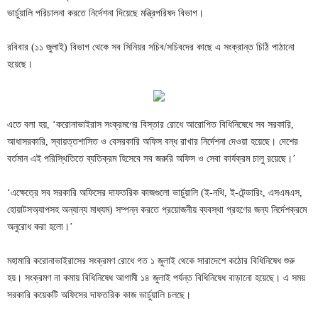
ভার্চুয়ালি পরিচালনা করতে নির্দেশনা দিয়েছে মন্ত্রিপরিষদ বিভাগ।
রবিবার (১১ জুলাই) বিভাগ থেকে সব সিনিয়র সচিব/সচিবদের কাছে এ সংক্রান্ত চিঠি পাঠানো
হয়েছে।
এতে বলা হয়, ‘করোনাভাইরাস সংক্রমণের বিস্তার রোধে আরোপিত বিধিনিষেধে সব সরকারি,
আধাসরকারি, স্বায়ত্তশাসিত ও বেসরকারি অফিস বন্ধ রাখার নির্দেশনা দেওয়া হয়েছে। দেশের
বর্তমান এই পরিস্থিতিতে ব্যতিক্রম হিসেবে সব জরুরি অফিস ও সেবা কার্যক্রম চালু রয়েছে।’
‘এক্ষেত্রে সব সরকারি অফিসের দাফতরিক কাজগুলো ভার্চুয়ালি (ই-নথি, ই-টেন্ডারিং, এসএমএস,
হোয়াটসঅ্যাপসহ অন্যান্য মাধ্যম) সম্পন্ন করতে প্রয়োজনীয় ব্যবস্থা গ্রহণের জন্য নির্দেশক্রমে
অনুরোধ করা হলো।’
মহামারি করোনাভাইরাসের সংক্রমণ রোধে গত ১ জুলাই থেকে সারাদেশে কঠোর বিধিনিষেধ শুরু
হয়। সংক্রমণ না কমায় বিধিনিষেধ আগামী ১৪ জুলাই পর্যন্ত বিধিনিষেধ বাড়ানো হয়েছে। এ সময়
সরকারি কয়েকটি অফিসের দাফতরিক কাজ ভার্চুয়ালি চলছে।