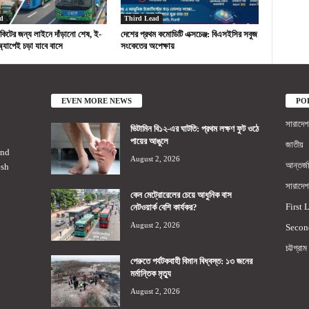
d
Third Lead
 টিকিটের জন্য লাইনে দাঁড়ানো শেষ, ই-
দেশের প্রথম কমোডিটি এক্সচেঞ্জ: বিএসইসির সবুজ
অ্যাপেই চড়া যাবে বাসে
সংকেতের অপেক্ষায়
EVEN MORE NEWS
PO
সারাদেশ
ভিটামিন বি১২-এর ঘাটতি: প্রথম লক্ষণ ফুট ওঠে
পায়ের আঙুলে
জাতীয়
2nd
August 2, 2026
আন্তর্জ
esh
সারাদেশ
কেন মেট্রোরেলের চেয়ে আধুনিক বাস
First 
নেটওয়ার্ক বেশি কার্যকর?
August 2, 2026
Secon
চট্টগ্রাম
পেরুতে পর্যটকবাহী বিমান বিধ্বস্ত: ১৩ জনের
মর্মান্তিক মৃত্যু
August 2, 2026