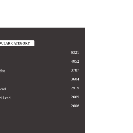
PULAR CATEGORY
6321
4052
3787
াতিক
3604
2919
Lead
2669
d Lead
2606