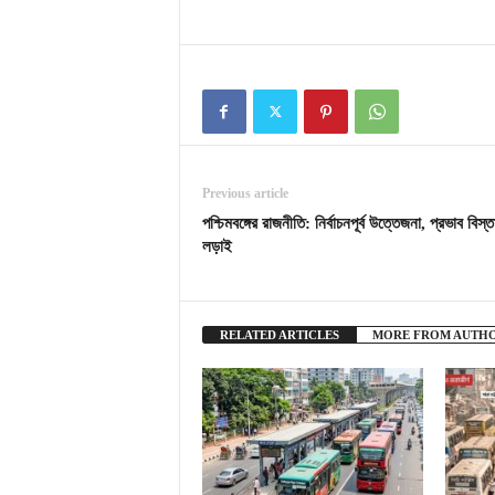
Previous article
পশ্চিমবঙ্গের রাজনীতি: নির্বাচনপূর্ব উত্তেজনা, প্রভাব বিস্ত
লড়াই
RELATED ARTICLES
MORE FROM AUTH