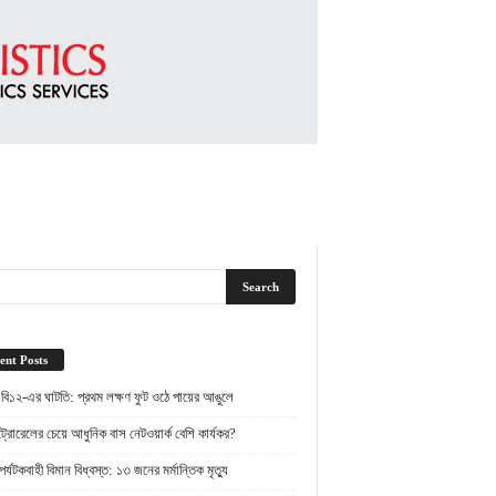
ent Posts
 বি১২-এর ঘাটতি: প্রথম লক্ষণ ফুট ওঠে পায়ের আঙুলে
্রোরেলের চেয়ে আধুনিক বাস নেটওয়ার্ক বেশি কার্যকর?
র্যটকবাহী বিমান বিধ্বস্ত: ১৩ জনের মর্মান্তিক মৃত্যু