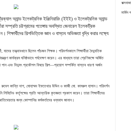
কক্সবাজা
মার্কিন 
রিক্যাল অ্যান্ড ইলেকট্রনিক ইঞ্জিনিয়ারিং (ইইই) ও ইলেকট্রনিক অ্যান্ড
ীরা সম্প্রতি চট্টগ্রামের পতেঙ্গায় অবস্থিত জেনারেল ইলেকট্রিক
 শিক্ষার্থীদের শিল্পভিত্তিক জ্ঞান ও বাস্তব অভিজ্ঞতা বৃদ্ধি করার লক্ষ্যে
াদের তত্ত্বাবধানে ছিলেন পাঁচজন শিক্ষক। পরিদর্শনকালে শিক্ষার্থীরা বৈদ্যুতিক
য়ন্ত্রণ কার্যক্রম ঘনিষ্ঠভাবে পর্যবেক্ষণ করেন। এর মাধ্যমে তারা শ্রেণিকক্ষে অর্জিত
ুযোগ পান এবং বিদ্যুৎ প্রকৌশল বিষয়ে শিল্প—প্রয়োগ সম্পর্কিত বাস্তব ধারণা অর্জন
বেল কান্তি দাশ, মোহাম্মদ ইফতেখার উদ্দিন ও কাজী মো. কামরুল হাসান। পরিদর্শন
ানি লিমিটেড কর্তৃপক্ষের প্রতি আন্তরিক কৃতজ্ঞতা প্রকাশ করেন। তারা শিক্ষার্থীদের
তিথেয়তার জন্য কোম্পানির কর্মকর্তাদের ধন্যবাদ জানান।