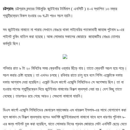
চট্টগ্রাম
:
চট্টগ্রাম বন্দরের নিউমুরিং কন্টেইনার টার্মিনাল ( এনসিটি ) ৪-এ স্থাপিত ১৩ নম্বর
গ্যান্ট্রিক্রেন বিকল হওয়ার ৩৬ ঘণ্টা পরও সচল হয়নি।
সব কন্টেইনার নামাতে না পারায় সেখানে নোঙরে থাকা লাইবেরিয় পতাকাবাহী জাহাজ পুটনাম ৯-এর
পাইলট বুকিং বাতিল করা হয়েছে। আজ সোমবার সকালের জোয়ারে জাহাজটির নোঙর তোলার
কর্মসূচি ছিল।
শনিবার রাত ৯ টা ২০ মিনিটের সময় ক্রেনটির ওয়্যার ছিঁড়ে যায়। তাতে ক্রেনটি অচল হয়ে পড়ে।
সচল করার চেষ্টা হয়েছে। তা এখনও চলছে। রবিবার রাতে চালু হবে বলে শিপিং এজেন্টকে দফায়
দফায় আশ্বাস দেয়া হয়েছিল। এজেন্ট বিএস কার্গো এজেন্সি লিমিটেডও সে অপেক্ষায় ছিল। তা না
হওয়ায় পাশের গ্যান্ট্রিক্রেন দিয়ে কন্টেইনার নামানোর বিকল্প ব্যবস্থা নেয়া হয়। বেশ কিছু তাতে
নেমেছে। তারপরও রয়ে গেছে আরও। সেগুলো নামানো যায়নি।
বিএস কার্গো এজেন্সি লিমিটেডের জেনারেল ম্যানেজার এম খায়রুল ইসলাম-এর সাথে যোগাযোগ করা
হলে জানান যে বিকল্প ব্যবস্থায় হলেও অবশিষ্ট কন্টেইনারগুলো নামানো যাবে বলে ধারণায় পুটনাম ৯-
এর জন্য পাইলট বুক করা হয়েছিল, যাতে সোমবার দিনের প্রথম জোয়ারে সেটা এনসিটি ছেড়ে যেতে