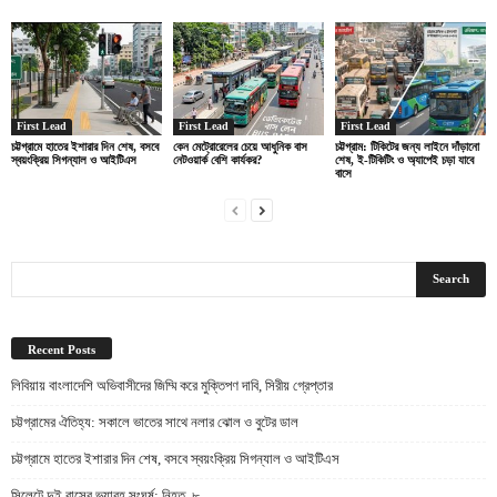
First Lead
First Lead
First Lead
চট্টগ্রামে হাতের ইশারার দিন শেষ, বসবে
কেন মেট্রোরেলের চেয়ে আধুনিক বাস
চট্টগ্রাম: টিকিটের জন্য লাইনে দাঁড়ানো
স্বয়ংক্রিয় সিগন্যাল ও আইটিএস
নেটওয়ার্ক বেশি কার্যকর?
শেষ, ই-টিকিটিং ও অ্যাপেই চড়া যাবে
বাসে
Recent Posts
লিবিয়ায় বাংলাদেশি অভিবাসীদের জিম্মি করে মুক্তিপণ দাবি, সিরীয় গ্রেপ্তার
চট্টগ্রামের ঐতিহ্য: সকালে ভাতের সাথে নলার ঝোল ও বুটের ডাল
চট্টগ্রামে হাতের ইশারার দিন শেষ, বসবে স্বয়ংক্রিয় সিগন্যাল ও আইটিএস
সিলেটে দুই বাসের ভয়াবহ সংঘর্ষ: নিহত ৮