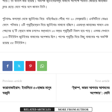
পারে। তা বাতিল করা হয়েছে। অবশিষ্ট কন্টেইনারসমূহ নামানো সাপেক্ষে পরবর্তী জোয়ারে জাহাজটি
বন্দর ছেড়ে যেতে পারে বলে জানান তিনি।
পুটনাম৯ কলম্বো থেকে কন্টেইনার নিয়ে বহির্নোঙরে পৌঁছে গত ২০ ফেব্রুয়ারি। এনসিটিতে নোঙর
ফেলে শনিবার। ৩টি গ্যান্ট্রিক্রেন দিয়ে কন্টেইনার নামানো হচ্ছিল। এরমধ্যে জাহাজের সামনে এবং
পেছনের দু’টি ক্রেনে কাজ চললেও মধ্যখানে ১৩ নম্বর গ্যান্ট্রিটি বিকল হয়ে পড়ে। এসময় সেখানে
১০৩ টিইইউস কন্টেইনার নামানোর অপেক্ষায় ছিল। পাশের গ্যান্ট্রি দিয়ে কিছু নামানোর পর অবশিষ্ট
রয়েছে ৫৫ টিইইউস।
Previous article
Next article
করোনাভাইরাস: ইতালিতে ৫০হাজার মানুষ
‘ট্রাম্প, ভারত আপনার আগমনের
ঘরবন্দি
অপেক্ষায়’: মোদি
RELATED ARTICLES
MORE FROM AUTHOR