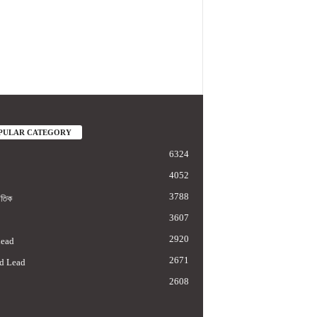
PULAR CATEGORY
6324
4052
3788
াতিক
3607
2920
Lead
2671
d Lead
2608