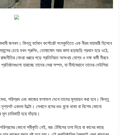
মেধাবী জনবল। কিন্তু বর্তমান কর্পোরেট সংস্কৃতিতে এক নীরব মহামারী হিসেবে
ান্সের চেয়ে যখন গ্রুপিং, তোষামোদ আর কাদা ছড়াছড়ি প্রধান হয়ে ওঠে,
জনীতির নোংরা খপ্পরে পড়ে প্রতিনিয়ত অসংখ্য যোগ্য ও দক্ষ কর্মী নীরবে
্রতিষ্ঠানগুলো হারাচ্ছে তাদের সেরা সম্পদ, যা দীর্ঘমেয়াদে তাদের দেউলিয়া
মেধা, পরিশ্রম এবং কাজের ফলাফল দেখে তাদের মূল্যায়ন করা হবে। কিন্তু
নে দৃশ্যপট একদম উল্টো। সেখানে বসের গুড বুকে থাকা বা বিশেষ কোনো
 মূল চাবিকাঠি হয়ে দাঁড়ায়।
পরিশ্রমের কোনো স্বীকৃতি নেই, বরং টেবিলের তলা দিয়ে বা কানের কাছে
র কাজের স্পৃহা নষ্ট হয়ে যায়। এই প্রাতিষ্ঠানিক বৈষম্যই মেধা পাচারের