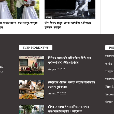
অন্যান্য
য় যমজের মালা: যখন ভাগ্য জোড়ায়
চাঁদে ফিরছে মানুষ: নাসার আর্টেমিস ৩ মিশনের
সে
চূড়ান্ত প্রস্তুতি
EVEN MORE NEWS
PO
সারাদেশ
লিবিয়ায় বাংলাদেশি অভিবাসীদের জিম্মি করে
মুক্তিপণ দাবি, সিরীয় গ্রেপ্তার
জাতীয়
2nd
August 7, 2026
আন্তর্জ
esh
সারাদেশ
চট্টগ্রামের ঐতিহ্য: সকালে ভাতের সাথে নলার
First 
ঝোল ও বুটের ডাল
August 7, 2026
Secon
চট্টগ্রাম
চট্টগ্রামে হাতের ইশারার দিন শেষ, বসবে
স্বয়ংক্রিয় সিগন্যাল ও আইটিএস