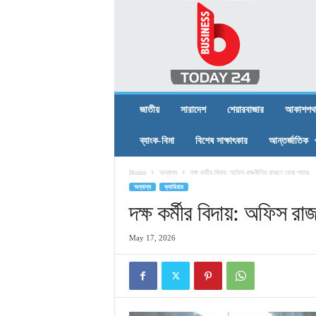
B
U
S
I
N
E
S
জাতীয়
সারাদেশ
শেয়ারবাজার
আকাশপথ
S
T
ব্যাংক-বিমা
বিশেষ সাক্ষাৎকার
আন্তর্জাতিক
O
D
Home
অন্যান্য
দক্ষ কর্মীর বিদায়: অফিস রাজনীতির কারণে মেধা পাচার
A
অন্যান্য
ক্যারিয়ার
Y
2
দক্ষ কর্মীর বিদায়: অফিস র
4
May 17, 2026