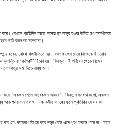
রিণত করে। যেখানে প্রতিদিন কাজে আসার মূল লক্ষ্য হওয়া উচিত উৎপাদনশীলতা
 পেছনে কাঠি করল তা সামলাতে।
 পছন্দ করেন, নোংরা রাজনীতিতে নয়। যখন কাজের চেয়ে নিজেকে বাঁচানোর
ক ক্লান্তি বা ‘বার্নআউট’ তৈরি হয়। বিষাক্ত এই পরিবেশ থেকে নিজের
য় পদত্যাগপত্র জমা দিতে বাধ্য হন।
ন্ট মনে করে, ‘একজন গেলে আরেকজন আসবে’। কিন্তু বাস্তবতা হলো, একজন
্যে আকাশ-পাতাল তফাৎ। দক্ষ কর্মীর বিদায়ের ফলে প্রতিষ্ঠান যে সব বড়
জের মান এবং কাজের গতি হুট করে নতুন কেউ এসে পূরণ করতে পারে না। ফলে