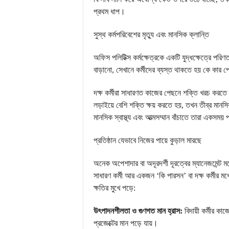
প্রথম ধাপ।
সুস্থ কর্মপরিবেশের মৃত্যু এবং মানসিক ক্লান্তি
অফিস পলিটিক্স কর্মক্ষেত্রকে একটি যুদ্ধক্ষেত্রে প
বাড়ানো, সেখানে কর্মীদের ব্যস্ত থাকতে হয় কে কার
দক্ষ কর্মীরা সাধারণত কাজের পেছনে শক্তি খরচ করতে
লড়াইয়ে বেশি শক্তি ক্ষয় করতে হয়, তখন তীব্র মানসি
মানসিক স্বাস্থ্য এবং আত্মসম্মান বাঁচাতে তারা একসম
প্রতিষ্ঠান যেভাবে নিজের পায়ে কুড়াল মারছে
অনেক অপেশাদার বা অদূরদর্শী দূরত্বের ম্যানেজমে
সাধারণ কর্মী আর একজন ‘কি পারসন’ বা দক্ষ কর্মীর মধ
ক্ষতির মুখে পড়ে:
উৎপাদনশীলতা ও গুণগত মান হ্রাস:
বিদায়ী কর্মীর কা
প্রজেক্টের মান পড়ে যায়।