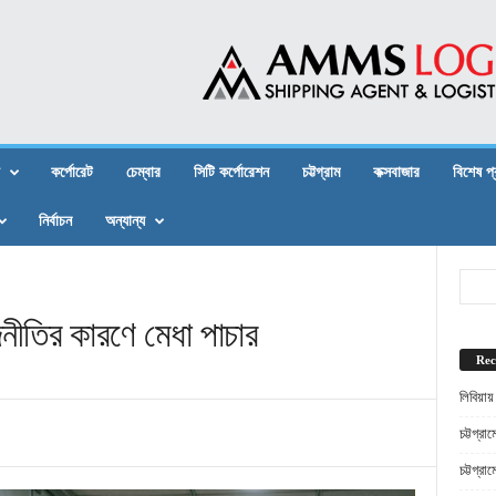
কর্পোরেট
চেম্বার
সিটি কর্পোরেশন
চট্টগ্রাম
কক্সবাজার
বিশেষ প
নির্বাচন
অন্যান্য
াজনীতির কারণে মেধা পাচার
Rec
লিবিয়ায
চট্টগ্র
চট্টগ্র