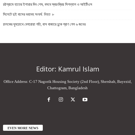
চট্টগ্রামে হাতের ইশারার দিন শেষ, বসবে স্বয়ংক্রিয় সিগন্যাল ও আইটিএস
সিলেটে দুই বাসের ভয়াবহ সংঘর্ষ: নিহত ৮
চালকের ঘুমচোখে বেপরোয়া গতি, বাস বাজারে ঢুকে প্রাণ গেল ৬ জনের
Editor: Kamrul Islam
Office Address: C-17 Nagorik Housing Society (2nd Floor), Shershah, Bayezid,
Chattogram, Bangladesh
EVEN MORE NEWS