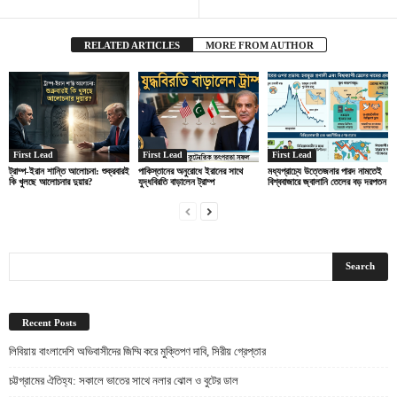
RELATED ARTICLES
MORE FROM AUTHOR
First Lead
First Lead
First Lead
ট্রাম্প-ইরান শান্তি আলোচনা: শুক্রবারই
পাকিস্তানের অনুরোধে ইরানের সাথে
মধ্যপ্রাচ্যে উত্তেজনার পারদ নামতেই
কি খুলছে আলোচনার দুয়ার?
যুদ্ধবিরতি বাড়ালেন ট্রাম্প
বিশ্ববাজারে জ্বালানি তেলের বড় দরপতন
Recent Posts
লিবিয়ায় বাংলাদেশি অভিবাসীদের জিম্মি করে মুক্তিপণ দাবি, সিরীয় গ্রেপ্তার
চট্টগ্রামের ঐতিহ্য: সকালে ভাতের সাথে নলার ঝোল ও বুটের ডাল