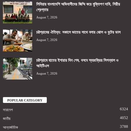
লিবিয়ায় বাংলাদেশি অভিবাসীদের জিম্মি করে মুক্তিপণ দাবি, সিরীয়
গ্রেপ্তার
August 7, 2026
চট্টগ্রামের ঐতিহ্য: সকালে ভাতের সাথে নলার ঝোল ও বুটের ডাল
August 7, 2026
চট্টগ্রামে হাতের ইশারার দিন শেষ, বসবে স্বয়ংক্রিয় সিগন্যাল ও
আইটিএস
August 7, 2026
POPULAR CATEGORY
6324
সারাদেশ
4052
জাতীয়
3788
আন্তর্জাতিক