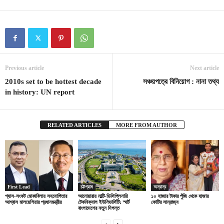
Previous article
Next article
2010s set to be hottest decade
সঞ্চয়পত্রে বিনিয়োগ : নানা তথ্য
in history: UN report
RELATED ARTICLES
MORE FROM AUTHOR
First Lead
চট্টগ্রাম
অন্যান্য
গ্যাস-সংকট মোকাবিলায় সহযোগিতার
আনোয়ারায় মাল্টি-ডিসিপ্লিনারি
১০ হাজার টাকার পুঁজি থেকে হাজার
আশ্বাস মালয়েশিয়ার প্রধানমন্ত্রীর
টেকনিক্যাল ইউনিভার্সিটি: স্মার্ট
কোটির সাম্রাজ্য
বাংলাদেশের নতুন দিগন্ত