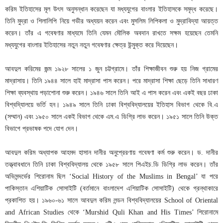
করিম ইতিহাসের মূল উৎস অনুসন্ধান করেছেন যা মধ্যযুগের বাংলার ইতিহাসকে সমৃদ্ধ করেছে।
তিনি মুদ্রা ও শিলালিপি নিয়ে গভীর অধ্যয়ন করেন এবং মুসলিম লিপিকলা ও মুদ্রাবিদ্যা আয়ত্ত
করেন। তাঁর এ গবেষণার মাধ্যমে তিনি যেমন মৌলিক অবদান রাখতে সক্ষম হয়েছেন তেমনি
মধ্যযুগের বাংলার ইতিহাসের নতুন নতুন গবেষণার ক্ষেত্র উন্মুক্ত করে দিয়েছেন।
আবদুল করিমের জন্ম ১৯২৮ সালের ১ জুন চট্টগ্রামে। তাঁর শিক্ষাজীবন শুরু হয় নিজ গ্রামের
মাদ্রাসায়। তিনি ১৯৪৪ সালে হাই মাদ্রাসা পাস করেন। পরে মাদ্রাসা শিক্ষা ছেড়ে তিনি সাধারণ
শিক্ষা ব্যবস্থায় পড়াশোনা শুরু করেন। ১৯৪৬ সালে তিনি আই এ পাস করেন এবং একই বছর ঢাকা
বিশ্বদ্যিালয়ে ভর্তি হন। ১৯৪৯ সালে তিনি ঢাকা বিশ্ববিদ্যালয়ের ইতিহাস বিভাগ থেকে বি.এ
(সম্মান) এবং ১৯৫০ সালে একই বিভাগ থেকে এম.এ ডিগ্রি লাভ করেন। ১৯৫১ সালে তিনি উক্ত
বিভাগে প্রভাষক পদে যোগ দেন।
আবদুল করিম অধ্যাপক আহমদ হাসান দানীর অনুপ্রেরণায় গবেষণা কর্ম শুরু করেন। ড. দানীর
তত্ত্বাবধানে তিনি ঢাকা বিশ্ববিদ্যালয় থেকে ১৯৫৮ সালে পিএইচ.ডি ডিগ্রি লাভ করেন। তাঁর
অভিসন্দর্ভের শিরোনাম ছিল ‘Social History of the Muslims in Bengal’ যা পরে
পাকিস্তান এশিয়াটিক সোসাইটি (বর্তমানে বাংলাদেশ এশিয়াটিক সোসাইটি) থেকে গ্রন্থাকারে
প্রকাশিত হয়। ১৯৬০-৬১ সালে আবদুল করিম লন্ডন বিশ্ববিদ্যালয়ের School of Oriental
and African Studies থেকে ‘Murshid Quli Khan and His Times’ শিরোনামে