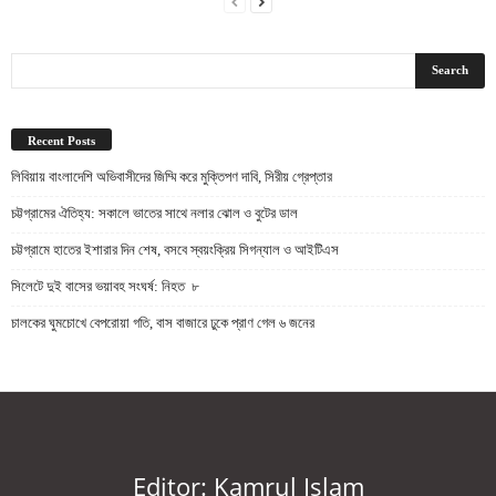
Recent Posts
লিবিয়ায় বাংলাদেশি অভিবাসীদের জিম্মি করে মুক্তিপণ দাবি, সিরীয় গ্রেপ্তার
চট্টগ্রামের ঐতিহ্য: সকালে ভাতের সাথে নলার ঝোল ও বুটের ডাল
চট্টগ্রামে হাতের ইশারার দিন শেষ, বসবে স্বয়ংক্রিয় সিগন্যাল ও আইটিএস
সিলেটে দুই বাসের ভয়াবহ সংঘর্ষ: নিহত ৮
চালকের ঘুমচোখে বেপরোয়া গতি, বাস বাজারে ঢুকে প্রাণ গেল ৬ জনের
Editor: Kamrul Islam