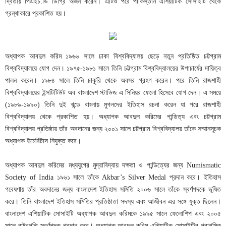
দ্বিতীয় পিএইচ.ডি ডিগ্রি অর্জন করেন। এটিও পরে পাকিস্তান এশিয়াটিক সোসাইটি থেকে
গ্রন্থাকারে প্রকাশিত হয়।
অধ্যাপক আবদুল করিম ১৯৬৬ সালে ঢাকা বিশ্ববিদ্যালয় ছেড়ে নতুন প্রতিষ্ঠিত চট্টগ্রাম
বিশ্ববিদ্যালয়ে যোগ দেন। ১৯৭৫-১৯৮১ সালে তিনি চট্টগ্রাম বিশ্ববিদ্যালয়ের উপাচার্যের দায়িত্ব
পালন করেন। ১৯৮৪ সালে তিনি চাকুরি থেকে অবসর গ্রহণ করেন। পরে তিনি রাজশাহী
বিশ্ববিদ্যালয়ের ইন্সটিটিউট অব বাংলাদেশ স্টাডিজ এ সিনিয়র ফেলো হিসেবে যোগ দেন। এ সময়ে
(১৯৮৯-১৯৯০) তিনি দুই খন্ডে বাংলায় মুগলদের ইতিহাস রচনা করেন যা পরে রাজশাহী
বিশ্ববিদ্যালয় থেকে প্রকাশিত হয়। অধ্যাপক আবদুল করিমের পান্ডিত্য এবং চট্টগ্রাম
বিশ্ববিদ্যালয় প্রতিষ্ঠায় তাঁর অবদানের জন্য ২০০১ সালে চট্টগ্রাম বিশ্ববিদ্যালয় তাঁকে সম্মানসূচক
অধ্যাপক ইমেরিটাস নিযুক্ত করে।
অধ্যাপক আবদুল করিমের মধ্যযুগের মুদ্রাবিদ্যায় দক্ষতা ও পান্ডিত্যের জন্য Numismatic
Society of India ১৯৬১ সালে তাঁকে Akbar’s Silver Medal প্রদান করে। ইতিহাস
গবেষণায় তাঁর অবদানের জন্য বাংলাদেশ ইতিহাস সমিতি ২০০৬ সালে তাঁকে স্বর্ণপদকে ভূষিত
করে। তিনি বাংলাদেশ ইতিহাস সমিতির প্রতিষ্ঠাতা সদস্য এবং আজীবন এর সঙ্গে যুক্ত ছিলেন।
বাংলাদেশ এশিয়াটিক সোসাইটি অধ্যাপক আবদুল করিমকে ১৯৯৫ সালে ফেলোশিপ এবং ২০০৫
সালে রাষ্ট্রপতি স্বর্ণপদক প্রদান করে। অধ্যাপক আবদুল করিম এশিয়াটিক সোসাইটির প্রাথমিক