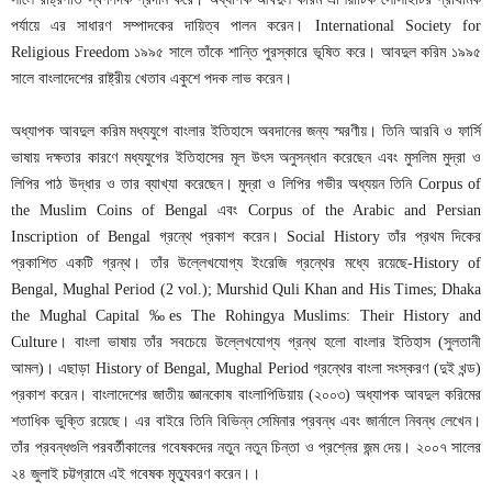
পর্যায়ে এর সাধারণ সম্পাদকের দায়িত্ব পালন করেন। International Society for
Religious Freedom ১৯৯৫ সালে তাঁকে শান্তি পুরস্কারে ভূষিত করে। আবদুল করিম ১৯৯৫
সালে বাংলাদেশের রাষ্ট্রীয় খেতাব একুশে পদক লাভ করেন।
অধ্যাপক আবদুল করিম মধ্যযুগে বাংলার ইতিহাসে অবদানের জন্য স্মরণীয়। তিনি আরবি ও ফার্সি
ভাষায় দক্ষতার কারণে মধ্যযুগের ইতিহাসের মূল উৎস অনুসন্ধান করেছেন এবং মুসলিম মুদ্রা ও
লিপির পাঠ উদ্ধার ও তার ব্যাখ্যা করেছেন। মুদ্রা ও লিপির গভীর অধ্যয়ন তিনি Corpus of
the Muslim Coins of Bengal এবং Corpus of the Arabic and Persian
Inscription of Bengal গ্রন্থে প্রকাশ করেন। Social History তাঁর প্রথম দিকের
প্রকাশিত একটি গ্রন্থ। তাঁর উল্লেখযোগ্য ইংরেজি গ্রন্থের মধ্যে রয়েছে-History of
Bengal, Mughal Period (2 vol.); Murshid Quli Khan and His Times; Dhaka
the Mughal Capital ‰es The Rohingya Muslims: Their History and
Culture। বাংলা ভাষায় তাঁর সবচেয়ে উল্লেখযোগ্য গ্রন্থ হলো বাংলার ইতিহাস (সুলতানী
আমল)। এছাড়া History of Bengal, Mughal Period গ্রন্থের বাংলা সংস্করণ (দুই খন্ড)
প্রকাশ করেন। বাংলাদেশের জাতীয় জ্ঞানকোষ বাংলাপিডিয়ায় (২০০৩) অধ্যাপক আবদুল করিমের
শতাধিক ভুক্তি রয়েছে। এর বাইরে তিনি বিভিন্ন সেমিনার প্রবন্ধ এবং জার্নালে নিবন্ধ লেখেন।
তাঁর প্রবন্ধগুলি পরবর্তীকালের গবেষকদের নতুন নতুন চিন্তা ও প্রশ্নের জন্ম দেয়। ২০০৭ সালের
২৪ জুলাই চট্টগ্রামে এই গবেষক মৃত্যুবরণ করেন।।