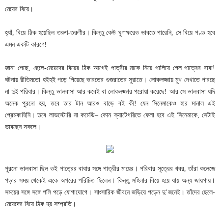
মেয়ের বিয়ে।
হ্যাঁ, বিয়ে ঠিক হয়েছিল তরুণ-তরুণীর। কিন্তু কেউ ঘুণাক্ষরেও ভাবতে পারেনি, সে বিয়ে পণ্ড হবে
এমন একটি কারণে!
জানা গেছে, ছেলে-মেয়েদের বিয়ের ঠিক আগেই পাত্রীর মাকে নিয়ে পালিয়ে গেল পাত্রের বাবা!
ঘটনায় রীতিমতো হইহই পড়ে গিয়েছে ভারতের গুজরাতের সুরাতে। লোকলজ্জায় মুখ দেখাতে পারছে
না দুই পরিবার। কিন্তু ভালবাসা আর কবেই বা লোকলজ্জার পরোয়া করেছে! আর সে ভালবাসা যদি
অনেক পুরনো হয়, তবে তার টান আরও বাড়ে বই কী! যেন সিনেমাকেও হার মানাল এই
প্রেমকাহিনি। তবে লাভস্টোরি না কমেডি– কোন ক্যাটেগরিতে ফেলা হবে এই সিনেমাকে, সেটাই
ভাবছেন সকলে।
পুরনো ভালবাসা ছিল ওই পাত্রের বাবার সঙ্গে পাত্রীর মায়ের। পরিবার সূত্রের খবর, তাঁরা কলেজে
পড়ার সময় থেকেই একে অপরের পরিচিত ছিলেন। কিন্তু মহিলার বিয়ে হয়ে যায় অন্য জায়গায়।
সময়ের সঙ্গে সঙ্গে পলি পড়ে যোগাযোগে। সাংসারিক জীবনে জড়িয়ে পড়েন দু’জনেই। তাঁদের ছেলে-
মেয়েদের বিয়ে ঠিক হয় সম্প্রতি।