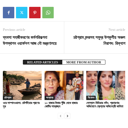
Previous article
Next article
ব্যবসা সহজীকরণের কর্মপরিকল্পনা
চট্টগ্রাম বন্দরসহ সমুদ্র উপকূলীয় অঞ্চল
উপস্থাপন ওয়ার্কসপ আজ নৌ মন্ত্রণালয়ে
নিরাপদ: রিক্যাপ
RELATED ARTICLES
MORE FROM AUTHOR
চট্টগ্রাম
অন্যান্য
বিনোদন
ওরে সাম্পানওয়ালা: চাটগাঁইয়ার প্রাণের
১০ হাজার টাকার পুঁজি থেকে হাজার
সোশ্যাল মিডিয়ায় ফাঁদ: প্রতারণার
সুর
কোটির সাম্রাজ্য
অভিযোগে গ্রেপ্তার অভিনেত্রী ভানিতা