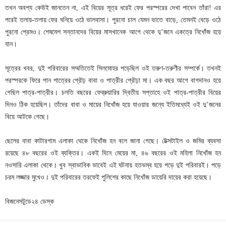
তখন অবশ্য কেউই জানতেন না, এই বিয়ের সূত্র ধরেই ফের পরস্পরের দেখা পাবেন তাঁরা! এর
পরেই তলায়-তলায় ফের ঘনিয়ে ওঠে ভালবাসা। পুরনো চাল যেমন ভাতে বাড়ে, তেমনই বেড়ে ওঠে
পুরনো প্রেমও। শেষমেশ সন্তানদের বিয়ের মাসখানেক আগে থেকে দু’জনে একত্রে নিখোঁজ হয়ে
যান।
সূত্রের খবর, দুই পরিবারের সম্মতিতেই সিলমোহর পড়েছিল ওই তরুণ-তরুণীর সম্পর্কে। তখনই
পরস্পরকে ফিরে পান পাত্রের প্রৌঢ় বাবা ও পাত্রীর প্রৌঢ়া মা। এক বছর আগে বাগদানও হয়ে
গেছিল পাত্র-পাত্রীর। চলতি বছরের ফেব্রুয়ারির দ্বিতীয় সপ্তাহে ওই পাত্র-পাত্রীর বিয়ের
দিনও ঠিক হয়েছিল। তাঁদের বাবা ও মায়ের নিখোঁজ হয়ে যাওয়ার জন্যে ইতিমধ্যেই ওই দু’জনের
বিয়ে আটকে গেছে।
ছেলের বাবা কাটারগাম এলাকা থেকে নিখোঁজ হন বলে জানা গেছে। টেক্সটাইল ও জমির ব্যবসা
রয়েছে ৪৮ বছরের ওই ব্যক্তির। একই দিনে মেয়ের মা, ৪৬ বছরের ওই মহিলা নিখোঁজ হন
নওসারি এলাকা থেকে। খুব স্বাভাবিক ভাবেই এই ঘটনায় হতভম্ব হয়ে পড়ে দুই পরিবারই। পড়ে
চরম লজ্জার মুখেও। দুই পরিবারের তরফেই পুলিশের কাছে নিখোঁজ ডায়েরি দায়ের করা হয়েছে।
বিজনেসটুডে২৪ ডেস্ক