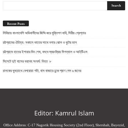
Recent Posts
লিবিয়ায় বাংলাদেশি অভিবাসীদের জিম্মি করে মুক্তিপণ দাবি, সিরীয় গ্রেপ্তার
চট্টগ্রামের ঐতিহ্য: সকালে ভাতের সাথে নলার ঝোল ও বুটের ডাল
চট্টগ্রামে হাতের ইশারার দিন শেষ, বসবে স্বয়ংক্রিয় সিগন্যাল ও আইটিএস
সিলেটে দুই বাসের ভয়াবহ সংঘর্ষ: নিহত ৮
চালকের ঘুমচোখে বেপরোয়া গতি, বাস বাজারে ঢুকে প্রাণ গেল ৬ জনের
Editor: Kamrul Islam
Office Address: C-17 Nagorik Housing Society (2nd Floor), Shershah, Bayezid,