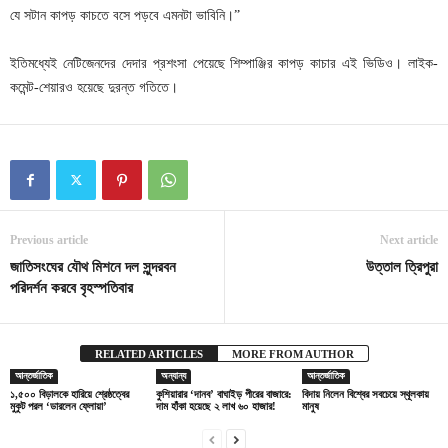
যে সটান কাপড় কাচতে বসে পড়বে এমনটা ভাবিনি।”
ইতিমধ্যেই নেটিজেনদের দেদার প্রশংসা পেয়েছে শিম্পাঞ্জির কাপড় কাচার এই ভিডিও। লাইক-
কমেন্ট-শেয়ারও হয়েছে দুরন্ত গতিতে।
Previous article
Next article
জাতিসংঘের যৌথ মিশনে দল সুন্দরবন
উত্তাল ত্রিপুরা
পরিদর্শন করবে বৃহস্পতিবার
RELATED ARTICLES
MORE FROM AUTHOR
আন্তর্জাতিক
অন্যান্য
আন্তর্জাতিক
১,৫০০ বিড়ালকে হারিয়ে শ্রেষ্ঠত্বের
কুশিয়ারার ‘দানব’ বাঘাইড় পীরের বাজারে:
বিদায় নিলেন বিশ্বের সবচেয়ে স্থূলকায়
মুকুট পরল ‘ডারলেন ফ্লোয়া’
দাম হাঁকা হয়েছে ২ লাখ ৬০ হাজার!
মানুষ