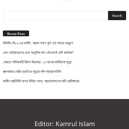
Recent Posts
ভিটামিন বি১২-এর ঘাটতি: প্রথম লক্ষণ ফুট ওঠে পায়ের আঙুলে
কেন মেট্রোরেলের চেয়ে আধুনিক বাস নেটওয়ার্ক বেশি কার্যকর?
পেরুতে পর্যটকবাহী বিমান বিধ্বস্ত: ১৩ জনের মর্মান্তিক মৃত্যু
কক্সবাজার মেরিন ড্রাইভে মৃত্যুর ফাঁদ প্যারাসেইলিং
মার্কিন প্রতিনিধি দলের উখিয়া সফর: প্রত্যাবাসনের দাবি রোহিঙ্গাদের
Editor: Kamrul Islam