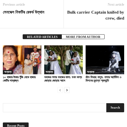
Previous article
Next article
সেনসেক্স নিফটির রেকর্ড উত্থান
Bulk carrier Captain knifed by
crew, died
RELATED ARTICLES
MORE FROM AUTHOR
অন্যান্য
অন্যান্য
অন্যান্য
১০ হাজার টাকার পুঁজি থেকে হাজার
যমজের গলায় যমজের মালা: যখন ভাগ্য
চাঁদে ফিরছে মানুষ: নাসার আর্টেমিস ৩
কোটির সাম্রাজ্য
জোড়ায় জোড়ায় আসে
মিশনের চূড়ান্ত প্রস্তুতি
Recent Posts