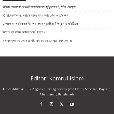
লিবিয়ায় বাংলাদেশি অভিবাসীদের জিম্মি করে মুক্তিপণ দাবি, সিরীয় গ্রেপ্তার
চট্টগ্রামের ঐতিহ্য: সকালে ভাতের সাথে নলার ঝোল ও বুটের ডাল
চট্টগ্রামে হাতের ইশারার দিন শেষ, বসবে স্বয়ংক্রিয় সিগন্যাল ও আইটিএস
সিলেটে দুই বাসের ভয়াবহ সংঘর্ষ: নিহত ৮
চালকের ঘুমচোখে বেপরোয়া গতি, বাস বাজারে ঢুকে প্রাণ গেল ৬ জনের
Editor: Kamrul Islam
Office Address: C-17 Nagorik Housing Society (2nd Floor), Shershah, Bayezid,
Chattogram, Bangladesh