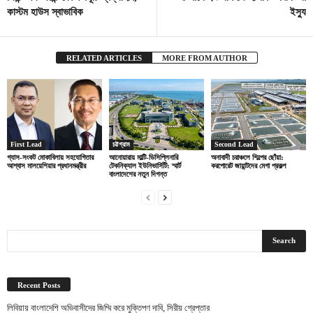
কাস্টম হাউস স্বাভাবিক
ইস্যু
RELATED ARTICLES
MORE FROM AUTHOR
First Lead
চট্টগ্রাম
Second Lead
গ্যাস-সংকট মোকাবিলায় সহযোগিতার
আনোয়ারায় মাল্টি-ডিসিপ্লিনারি
অনাবাদী চরাঞ্চলে শিল্পের ছোঁয়া:
আশ্বাস মালয়েশিয়ার প্রধানমন্ত্রীর
টেকনিক্যাল ইউনিভার্সিটি: স্মার্ট
করপোরেট জায়ান্টদের মেগা প্রকল্প
বাংলাদেশের নতুন দিগন্ত
Recent Posts
লিবিয়ায় বাংলাদেশি অভিবাসীদের জিম্মি করে মুক্তিপণ দাবি, সিরীয় গ্রেপ্তার