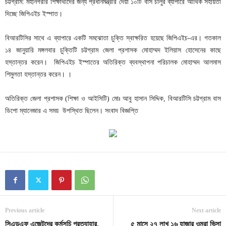
চট্টগ্রাম: মহানগরীর শিক্ষার্থীদের জন্য প্রধানমন্ত্রীর দেয়া ১০টি বাস চালুর ব্যাপারে আর্থিক সহায়তা
দিচ্ছে জিপিএইচ ইস্পাত।
বিআরটিসির সাথে এ ব্যাপারে একটি সমঝোতা চুক্তি স্বাক্ষরিত হয়েছে জিপিএইচ-এর। গতকাল
১৪ জানুয়ারি মঙ্গলবার চুক্তিটি চট্টগ্রাম জেলা প্রশাসক মোহাম্মদ ইলিয়াস হোসেনের কাছে
হস্তান্তর করেন। জিপিএইচ ইস্পাতের অতিরিক্ত ব্যবস্থাপনা পরিচালক মোহাম্মদ আলমাস
শিমুলতা হস্তান্তর করেন। ।
অতিরিক্ত জেলা প্রশাসক (শিক্ষা ও আইসিটি) মোঃ আবু হাসান সিদ্দিক, বিআরটিসি চট্টগ্রাম বাস
ডিপো ম্যানেজার এ সময় উপস্থিত ছিলেন। সংবাদ বিজ্ঞপ্তি
Previous article
Next article
সিএন্ডএফ এজেন্টদের কর্মসূচি প্রত্যাহার,
৫ মাসে ২৭ লাখ ১৬ হাজার ওমরা ভিসা