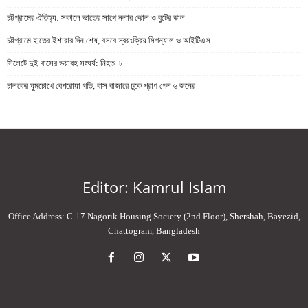
চট্টগ্রামের ঐতিহ্য: সকালে ভাতের সাথে নলার ঝোল ও বুটের ডাল
চট্টগ্রামে হাতের ইশারার দিন শেষ, বসবে স্বয়ংক্রিয় সিগন্যাল ও আইটিএস
সিলেটে দুই বাসের ভয়াবহ সংঘর্ষ: নিহত ৮
চালকের ঘুমচোখে বেপরোয়া গতি, বাস বাজারে ঢুকে প্রাণ গেল ৬ জনের
Editor: Kamrul Islam
Office Address: C-17 Nagorik Housing Society (2nd Floor), Shershah, Bayezid,
Chattogram, Bangladesh