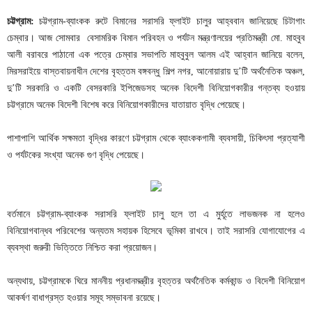
চট্টগ্রাম:
চট্টগ্রাম-ব্যাংকক রুটে বিমানের সরাসরি ফ্লাইট চালুর আহ্ববান জানিয়েছে চিটাগাং
চেম্বার। আজ সোমবার বেসামরিক বিমান পরিবহন ও পর্যটন মন্ত্রণালয়ের প্রতিমন্ত্রী মো. মাহবুব
আলী বরাবরে পাঠানো এক পত্রে চেম্বার সভাপতি মাহবুবুল আলম এই আহ্বান জানিয়ে বলেন,
মিরসরাইয়ে বাস্তবায়নাধীন দেশের বৃহত্তম বঙ্গবন্ধু শিল্প নগর, আনোয়ারায় দু’টি অর্থনৈতিক অঞ্চল,
দু’টি সরকারি ও একটি বেসরকারি ইপিজেডসহ অনেক বিদেশী বিনিয়োগকারীর গন্তব্য হওয়ায়
চট্টগ্রামে অনেক বিদেশী বিশেষ করে বিনিয়োগকারীদের যাতায়াত বৃদ্ধি পেয়েছে।
পাশাপাশি আর্থিক সক্ষমতা বৃদ্ধির কারণে চট্টগ্রাম থেকে ব্যাংককগামী ব্যবসায়ী, চিকিৎসা প্রত্যাশী
ও পর্যটকের সংখ্যা অনেক গুণ বৃদ্ধি পেয়েছে।
বর্তমানে চট্টগ্রাম-ব্যাংকক সরাসরি ফ্লাইট চালু হলে তা এ মুর্হূতে লাভজনক না হলেও
বিনিয়োগবান্ধব পরিবেশের অন্যতম সহায়ক হিসেবে ভূমিকা রাখবে। তাই সরাসরি যোগাযোগের এ
ব্যবস্থা জরুরী ভিত্তিতে নিশ্চিত করা প্রয়োজন।
অন্যথায়, চট্টগ্রামকে ঘিরে মাননীয় প্রধানমন্ত্রীর বৃহত্তর অর্থনৈতিক কর্মকান্ড ও বিদেশী বিনিয়োগ
আকর্ষণ বাধাগ্রস্ত হওয়ার সমূহ সম্ভাবনা রয়েছে।