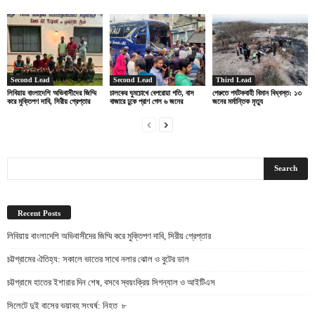
Second Lead
Second Lead
Third Lead
লিবিয়ায় বাংলাদেশি অভিবাসীদের জিম্মি
চালকের ঘুমচোখে বেপরোয়া গতি, বাস
পেরুতে পর্যটকবাহী বিমান বিধ্বস্ত: ১৩
করে মুক্তিপণ দাবি, সিরীয় গ্রেপ্তার
বাজারে ঢুকে প্রাণ গেল ৬ জনের
জনের মর্মান্তিক মৃত্যু
Recent Posts
লিবিয়ায় বাংলাদেশি অভিবাসীদের জিম্মি করে মুক্তিপণ দাবি, সিরীয় গ্রেপ্তার
চট্টগ্রামের ঐতিহ্য: সকালে ভাতের সাথে নলার ঝোল ও বুটের ডাল
চট্টগ্রামে হাতের ইশারার দিন শেষ, বসবে স্বয়ংক্রিয় সিগন্যাল ও আইটিএস
সিলেটে দুই বাসের ভয়াবহ সংঘর্ষ: নিহত ৮