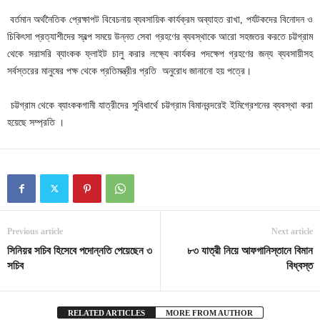
বর্তমান অর্থনৈতিক প্রেক্ষাপট বিবেচনায় ব্যবসায়িক কার্যক্রম অব্যাহত রাখা, পর্যটকদের বিনোদন ও
চিকিৎসা প্রত্যাশীদের স্বল্প সময়ে উন্নত সেবা গ্রহণের ব্যবস্থাকে আরো সহজতর করতে চট্টগ্রাম
থেকে সরাসরি ব্যাংকক ফ্লাইট চালু করার লক্ষ্যে কার্যকর পদক্ষেপ গ্রহণের জন্য ব্যবসায়ীসহ
সর্বস্তরের মানুষের পক্ষ থেকে প্রতিমন্ত্রীর প্রতি অনুরোধ জানানো হয় পত্রে।
চট্টগ্রাম থেকে ব্যাংককগামী যাত্রীদের সুবিধার্থে চট্টগ্রাম বিমানবন্দরেই ইমিগ্রেশনের ব্যবস্থা করা
হয়েছে সম্প্রতি ।
Previous article
Next article
সিনিয়র সচিব হিসেবে পদোন্নতি পেয়েছেন ৩
৮৩ যাত্রী নিয়ে আফগানিস্তানে বিমান
সচিব
বিধ্বস্ত
RELATED ARTICLES
MORE FROM AUTHOR