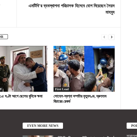
এমটিবি’র ব্যবস্থাপনা পরিচালক হিসেবে যোগ দিয়েছেন সৈয়দ
মাহবুব
OR
ত
First Lead
 ১৫ ঘণ্টা আগে ছেলের খুনিকে ক্ষমা
সোহেল-স্বপ্না দম্পতির মৃত্যুদণ্ড, দ্রুততম
বিচারের রেকর্ড
EVEN MORE NEWS
PO
সারাদেশ