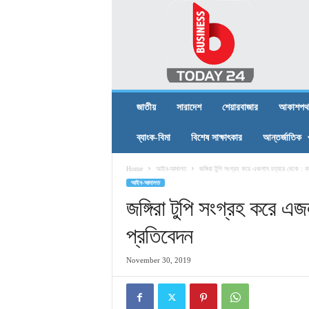
B
U
S
I
N
E
S
জাতীয়
সারাদেশ
শেয়ারবাজার
আকাশপথ
S
T
ব্যাংক-বিমা
বিশেষ সাক্ষাৎকার
আন্তর্জাতিক
O
D
Home
আইন-আদালত
জঙ্গিরা টুপি সংগ্রহ করে এজলাস চত্বরে থেকে : ক
A
আইন-আদালত
Y
2
জঙ্গিরা টুপি সংগ্রহ করে এ
4
প্রতিবেদন
November 30, 2019