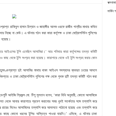
কক্সবাজা
মার্কিন 
্ডপ্রাপ্ত রাকিবুল হাসান রিগ্যান ও জাহাঙ্গীর আলম ওরফে রাজীব গান্ধীর মাথায় কথিত
চ্ছে না কেউ। এ ঘটনায় গঠন করা কারা কর্তৃপক্ষ ও ঢাকা মেট্রোপলিটন পুলিশের
া হয়েছে।
রে আইএসের টুপি এনেছিল আসামিরা।’ আর শনিবার কারা কর্তৃপক্ষের তদন্ত কমিটি
রও কাছ থেকে টুপি সংগ্রহ করা হয়েছে। কারাগারে থেকে ওই টুপি সংগ্রহ করার কোন
মৃত্যুদণ্ডপ্রাপ্ত দুই আসামির মাথায় থাকা আইএস সদস্যদের ব্যবহৃত ঢংয়ের আদলে
ধিদপ্তর ও ঢাকা মেট্রোপলিটন পুলিশের পক্ষ থেকে পৃথক দুটি তদন্ত কমিটি গঠন করা
েপুটি আইজি প্রিজন্স মো. টিপু সুলতান বলেন, ‘কারা বিধি অনুযায়ী, কোনো আসামিকে
 থেকে আবার কারাগারে প্রবেশ করানোর সময় খুবই সতর্কতার সঙ্গে তল্লাশি করে
ার রায়ের দিনেও আসামিদের তল্লাশি করে আদালতে পাঠানো হয়েছে এবং তল্লাশি করে
ের কাছে কোনো ধরনের টুপির অস্তিত্ব পাওয়া যায়নি।’ এদিকে, এ ঘটনায় ঢাকা