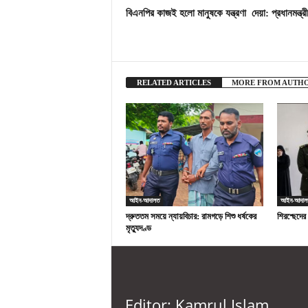
বিএনপির কাজই হলো মানুষকে যন্ত্রণা দেয়া: প্রধানমন্ত্রী
RELATED ARTICLES
MORE FROM AUTH
আইন-আদালত
আইন-আদাল
দ্রুততম সময়ে ন্যায়বিচার: রামগড়ে শিশু ধর্ষকের
শিরশ্ছেদের
মৃত্যুদণ্ড
Editor: Kamrul Islam