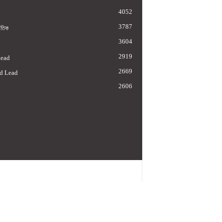
4052
3787
াতিক
3604
2919
Lead
2669
d Lead
2606