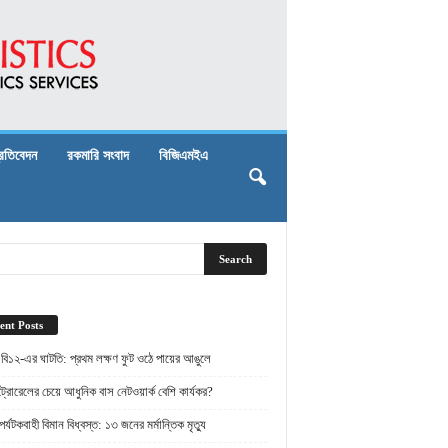
্রতিবেদন
রকমারি সংবাদ
বিজিএমইএ
ent Posts
 বি১২-এর ঘাটতি: প্রথম লক্ষণ ফুট ওঠে পায়ের আঙুলে
্রোরেলের চেয়ে আধুনিক বাস নেটওয়ার্ক বেশি কার্যকর?
র্যটকবাহী বিমান বিধ্বস্ত: ১৩ জনের মর্মান্তিক মৃত্যু