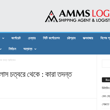
কর্পোরেট
চেম্বার
সিটি কর্পোরেশন
চট্টগ্রাম
কক্সবাজার
বিশেষ প
নির্বাচন
অন্যান্য
ারা তদন্ত প্রতিবেদন
জলাস চত্বরে থেকে : কারা তদন্ত
Rec
ভিটামিন
কেন মেট
পেরুতে প