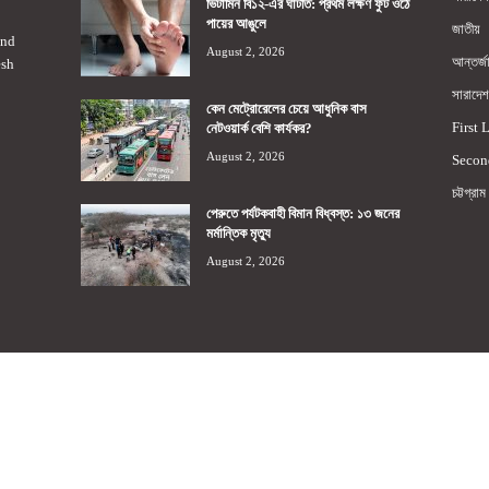
ভিটামিন বি১২-এর ঘাটতি: প্রথম লক্ষণ ফুট ওঠে
পায়ের আঙুলে
জাতীয়
2nd
August 2, 2026
আন্তর্জ
esh
সারাদেশ
কেন মেট্রোরেলের চেয়ে আধুনিক বাস
First 
নেটওয়ার্ক বেশি কার্যকর?
August 2, 2026
Secon
চট্টগ্রাম
পেরুতে পর্যটকবাহী বিমান বিধ্বস্ত: ১৩ জনের
মর্মান্তিক মৃত্যু
August 2, 2026