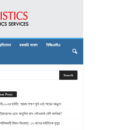
্রতিবেদন
রকমারি সংবাদ
বিজিএমইএ
ent Posts
 বি১২-এর ঘাটতি: প্রথম লক্ষণ ফুট ওঠে পায়ের আঙুলে
্রোরেলের চেয়ে আধুনিক বাস নেটওয়ার্ক বেশি কার্যকর?
র্যটকবাহী বিমান বিধ্বস্ত: ১৩ জনের মর্মান্তিক মৃত্যু