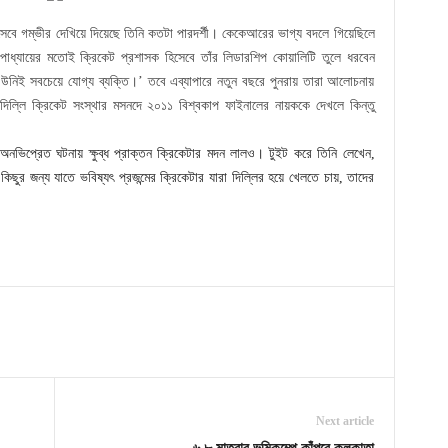
বে গম্ভীর দেখিয়ে দিয়েছে তিনি কতটা পারদর্শী। কেকেআরের ভাগ্য বদলে গিয়েছিলে
পাধ্যায়ের মতোই ক্রিকেট প্রশাসক হিসেবে তাঁর লিডারশিপ কোয়ালিটি তুলে ধরবেন
্য উনিই সবচেয়ে যোগ্য ব্যক্তি।’ তবে এব্যাপারে নতুন বছরে পুনরায় তারা আলোচনায়
 দিল্লি ক্রিকেট সংস্থার মসনদে ২০১১ বিশ্বকাপ ফাইনালের নায়ককে দেখলে কিন্তু
অনভিপ্রেত ঘটনায় ক্ষুব্ধ প্রাক্তন ক্রিকেটার মদন লালও। টুইট করে তিনি লেখেন,
 কিছুর জন্য যাতে ভবিষ্যৎ প্রজন্মের ক্রিকেটার যারা দিল্লির হয়ে খেলতে চায়, তাদের
Next article