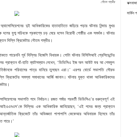
গৌতম গম্ভীর
কক্সবাজা
মার্কিন 
ট অ্যাসোসিয়েশনের দুই আধিকারিকের হাতাহাতিতে জড়িয়ে পড়ার ঘটনায় নিন্দায় মুখর
লের যুগ্ম সচিবকে প্রকাশ্যে চড় মেরে বসেন বিরোধী গোষ্ঠীর এক সমর্থক। ঘটনার
্তন দিল্লি ক্রিকেটার গৌতম গম্ভীর।
াকতে পারেননি পূর্ব দিল্লির বিজেপি বিধায়ক। গোটা ঘটনায় বিসিসিআই প্রেসিডেন্টের
য় দলের প্রাক্তন বাঁ-হাতি ব্যাটসম্যান লেখেন, ‘ডিডিসিএ ইজ অল আউট ফর আ শেমফুল
িষ্ঠানকে পরিহাসের পাত্র বানিয়ে তুলছেন এরা।’ এরপর বোর্ডে সভাপতি সৌরভ
ল্লি ক্রিকেটের সমস্যা সমাধানের আর্জি জানান। ঘটনায় যুক্ত থাকা আধিকারিকদের
িকেটার।
োসিয়েশনের সভাপতি পদে নির্বাচন। রজত শর্মার পরবর্তী ডিডিসিএ’র গুরুত্বপূর্ণ এই
া আইএএনএস’কে দিল্লির এক আধিকারিক জানিয়েছেন, ‘এই পদের জন্য প্রাক্তন
্তর্জাতিক ক্রিকেটে তাঁর অভিজ্ঞতা পাশাপাশি কেকেআর অধিনায়ক হিসেবে তাঁর
তে পারে।’