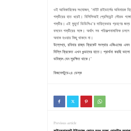
ওই আধিকারিকের সংযোজন, ‘নাইট রাইডার্সের অধিনায়ক হিসে
গম্ভীরের হাত ধরেই। বিসিসিআই প্রেসিডেন্ট সৌরভ গঙ্গো
গম্ভীর। এই মুহূর্তে ডিডিসিএ’র দায়িত্বভার গ্রহণের জন
বসবেন গম্ভীরের সঙ্গে। অর্থাৎ সব পরিকল্পনামাফিক চললে
অবাক হওয়ার কিছু থাকবে না।
উল্লেখ্য, রবিবার রাজ্য ক্রিকেট সংস্থার এজিএমের এমন 
দিল্লি ক্রিকেত এখন গুন্ডাদের হাতে। প্রার্থনা করছি ভালো
ভবিষ্যৎ যেন সুরক্ষিত থাকে।’
বিজনেসটুডে২৪ ডেস্ক
Previous article