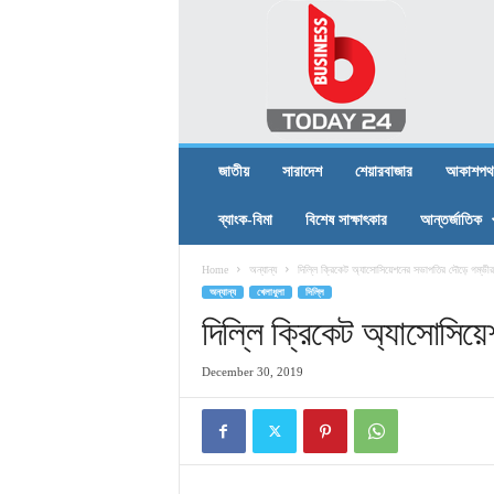
B
U
S
I
N
E
S
জাতীয়
সারাদেশ
শেয়ারবাজার
আকাশপথ
S
T
ব্যাংক-বিমা
বিশেষ সাক্ষাৎকার
আন্তর্জাতিক
O
D
Home
অন্যান্য
দিল্লি ক্রিকেট অ্যাসোসিয়েশনের সভাপতির দৌড়ে গম্ভীর
A
অন্যান্য
খেলাধুলা
দিল্লি
Y
2
দিল্লি ক্রিকেট অ্যাসোসিয়
4
December 30, 2019