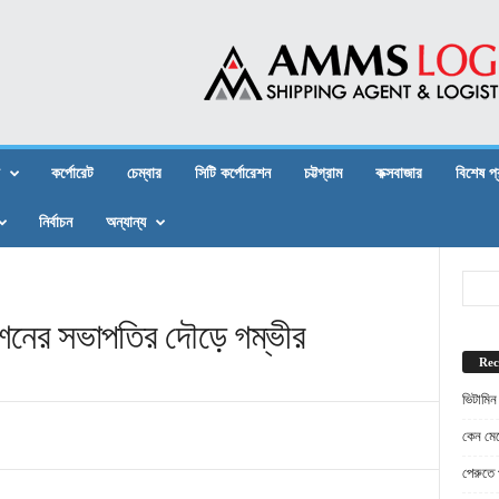
কর্পোরেট
চেম্বার
সিটি কর্পোরেশন
চট্টগ্রাম
কক্সবাজার
বিশেষ প
নির্বাচন
অন্যান্য
েশনের সভাপতির দৌড়ে গম্ভীর
Rec
ভিটামিন
কেন মেট
পেরুতে প