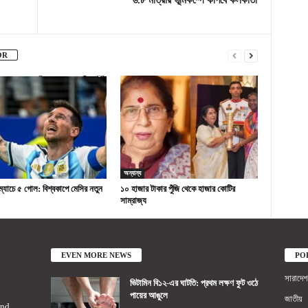
৬.৮ মাত্রার ভূমিকম্পে কাঁপবে কলকাতা
OR
অন্যান্য
ম্যাচে ৫ গোল: বিশ্বকাপে মেসির নতুন
১০ হাজার টাকার পুঁজি থেকে হাজার কোটির
সাম্রাজ্য
EVEN MORE NEWS
PO
সারাদেশ
ভিটামিন বি১২-এর ঘাটতি: প্রথম লক্ষণ ফুট ওঠে
পায়ের আঙুলে
জাতীয়
2nd