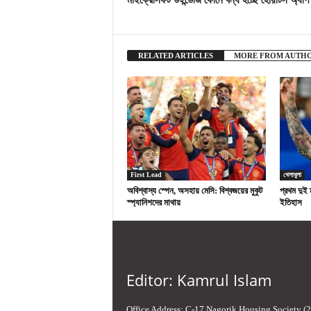
মাইক্রোসফট উইন্ডোজ ফোনে বন্ধ হচ্ছে হোয়াটস অ্যাপ
RELATED ARTICLES
MORE FROM AUTH
First Lead
খেলাধুলা
অবিশ্বাস্য স্পেন, অসহায় মেসি: বিশ্বজয়ের মুকুট
প্রথম দুই 
স্প্যানিশদের মাথায়
ইতিহাস
Editor: Kamrul Islam
Office Address: C-17 Nagorik Housing Society (