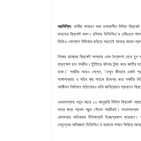
নয়াদিল্লি:
বার্ষিক সাধারণ সভা চলাকালীন দিল্লি ক্রিকে
ভারতের ক্রিকেট মহল। রবিবার ডিডিসিএ’র এজিএমে শাসক দ
ভিডিও সোশ্যাল মিডিয়ায় ছড়িয়ে পড়তেই আসরে নামেন প্রাক
নিজের রাজ্যের ক্রিকেট সংস্থার এমন দৈন্যদশা দেখে চুপ থ
হস্তক্ষেপ চান গম্ভীর। টুইটারে ঘটনার নিন্দা করে জাতী
ডাক।’ গম্ভীর আরও লেখেন, ‘দেখুন কীভাবে একটা প্রত
গঙ্গোপাধ্যায় ও সচিব জয় শাহকে উদ্দেশ্য করে গম্ভীর দি
আজীবন নির্বাসনে পাঠানোরও দাবি জানিয়েছেন প্রাক্তন ক্র
এমতাবস্থায় নতুন বছরে ১৩ জানুয়ারি দিল্লি ক্রিকেট অ্যাস
পদের জন্য প্রথম পছন্দ গৌতম গম্ভীরই। সংবাদসংস্থ
কেকেআর অধিনায়ক ইতিমধ্যেই ইচ্ছেপ্রকাশ করেছেন। আন
নেতৃত্বের অভিজ্ঞতা ডিডিসিএ’র হারানো সম্মান ফিরিয়ে আন