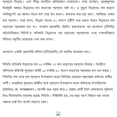
প্রস্তাব দিয়েছে। এতে তীব্র আপত্তি জানিয়েছেন ভোক্তারা। তারা বলেছেন, দ্রব্যমূল্যের
ঊর্ধ্বমুখী বাজারে বিদ্যুতের দাম বাড়ানোর প্রস্তাব মানি না। এ মুহূর্তে বিদ্যুতের দাম বাড়ালে
সবকিছুতেই এর প্রভাব পড়বে বলে তারা মনে করেন। কারখানা বন্ধ হয়ে যাবে। শ্রমিকরা বেকার
হয়ে পড়বেন। তারা বলেন, বিদ্যুত খাতের ৫০ শতাংশ দুর্নীতি বন্ধ করতে পারলে বিদ্যুতের দাম
বাড়ানোর প্রয়োজন হবে না। গতকাল রাজধানীর ট্রেডিং করপোরেশন অব বাংলাদেশ (টিসিবি)
অডিটোরিয়ামে পিডিবি’র পাইকারি বিদ্যুতের দাম বাড়ানোর প্রস্তাবের ওপর গণশুনানিকালে
বিভিন্ন শ্রেণীর ভোক্তারা এসব কথা বলেন।
বাংলাদেশ এনার্জি রেগুলেটরি কমিশন (বিইআরসি) এই শুনানির আয়োজন করে।
পিডিবি পাইকারি বিদ্যুতের দাম ২৩ দশমিক ২৭ ভাগ বাড়ানোর প্রস্তাব দিয়েছে। বিপরীতে
কমিশনের কারিগরি মূল্যায়ন কমিটি ১৯ দশমিক ৫০ শতাংশ বাড়ানোর প্রয়োজন বলে মনে করছে।
পিডিবির পক্ষ থেকে দাম প্রস্তাব উপস্থাপন করেন পিডিবির জেনারেল ম্যানেজার কাউসার আমীর
আলী। অন্যদিকে মূল্যায়ন কমিটির পক্ষে প্রস্তাব উপস্থাপন করেন কমিশনের উপপরিচালক
(ট্যারিফ) মো. কামরুজ্জামান। আগামী বছর প্রায় সাড়ে ৮ হাজার কোটি টাকা লোকসানের পূর্বাভাস
দিয়ে বিইআরসির দ্বারস্থ হয়েছে পিডিবি। পিজিসিবি চায়, চার বছর আগে নির্ধারণ করা তাদের
সঞ্চালন চার্জ তিন ধাপেই বাড়ানো হোক।