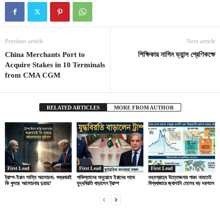
Previous article
Next article
China Merchants Port to
শিক্ষিকার নাগিন ড্যান্স শ্রেণিকক্ষে
Acquire Stakes in 10 Terminals
from CMA CGM
RELATED ARTICLES
MORE FROM AUTHOR
First Lead
First Lead
First Lead
ট্রাম্প-ইরান শান্তি আলোচনা: শুক্রবারই
পাকিস্তানের অনুরোধে ইরানের সাথে
মধ্যপ্রাচ্যে উত্তেজনার পারদ নামতেই
কি খুলছে আলোচনার দুয়ার?
যুদ্ধবিরতি বাড়ালেন ট্রাম্প
বিশ্ববাজারে জ্বালানি তেলের বড় দরপতন