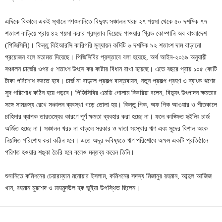
এদিকে বিকালে একই স্থানে গণশুনানিতে বিদ্যুৎ সঞ্চালন খরচ ২৭ পয়সা থেকে ৫০ দশমিক ৭৭
শতাংশ বাড়িয়ে প্রায় ৪২ পয়সা করার প্রস্তাব দিয়েছে পাওয়ার গ্রিড কোম্পানি অব বাংলাদেশ
(পিজিসিবি)। কিন্তু বিইআরসি কারিগরি মূল্যায়ন কমিটি ৬ দশমিক ৯২ শতাংশ দাম বাড়ানো
প্রয়োজন বলে মতামত দিয়েছে। পিজিসিবির প্রস্তাবে বলা হয়েছে, অর্থ আইন-২০১৯ অনুযায়ী
সঞ্চালন চার্জের ওপর ৫ শতাংশ উৎসে কর কাটার বিধান রাখা হয়েছে। এতে বছরে প্রায় ১০৫ কোটি
টাকা পরিশোধ করতে হবে। চার্জ না বাড়লে প্রকল্প বাস্তবায়ন, নতুন প্রকল্প গ্রহণ ও ব্যাংক ঋণের
সুদ পরিশোধ কঠিন হয়ে পড়বে। পিজিসিবির এমডি গোলাম কিবরিয়া বলেন, বিদ্যুৎ উৎপাদন ক্ষমতার
সঙ্গে সামঞ্জস্য রেখে সঞ্চালন ব্যবস্থা গড়ে তোলা হয়। কিন্তু পিক, অফ পিক আওয়ার ও শীতকালে
চাহিদার ব্যাপক তারতম্যের কারণে পূর্ণ ক্ষমতা ব্যবহার করা হচ্ছে না। ফলে কাঙ্ক্ষিত হুইলিং চার্জ
অর্জিত হচ্ছে না। সঞ্চালন খরচ না বাড়লে সরকার ও দাতা সংস্থার ঋণ এবং সুদের বিশাল অংক
নিয়মিত পরিশোধ করা কঠিন হবে। এতে অদূর ভবিষ্যতে ঋণ পরিশোধে অক্ষম একটি প্রতিষ্ঠানে
পরিণত হওয়ার শঙ্কা তৈরি হবে বলেও মন্তব্য করেন তিনি।
শুনানিতে কমিশনের চেয়ারম্যান মনোয়ার ইসলাম, কমিশনের সদস্য মিজানুর রহমান, আব্দুল আজিজ
খান, রহমান মুরশেদ ও মাহমুদউল হক ভূইয়া উপস্থিত ছিলেন।