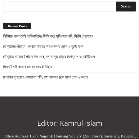
Recent Posts
লিবিয়ায় বাংলাদেশি অভিবাসীদের জিম্মি করে মুক্তিপণ দাবি, সিরীয় গ্রেপ্তার
চট্টগ্রামের ঐতিহ্য: সকালে ভাতের সাথে নলার ঝোল ও বুটের ডাল
চট্টগ্রামে হাতের ইশারার দিন শেষ, বসবে স্বয়ংক্রিয় সিগন্যাল ও আইটিএস
সিলেটে দুই বাসের ভয়াবহ সংঘর্ষ: নিহত ৮
চালকের ঘুমচোখে বেপরোয়া গতি, বাস বাজারে ঢুকে প্রাণ গেল ৬ জনের
Editor: Kamrul Islam
Office Address: C-17 Nagorik Housing Society (2nd Floor), Shershah, Bayezid,