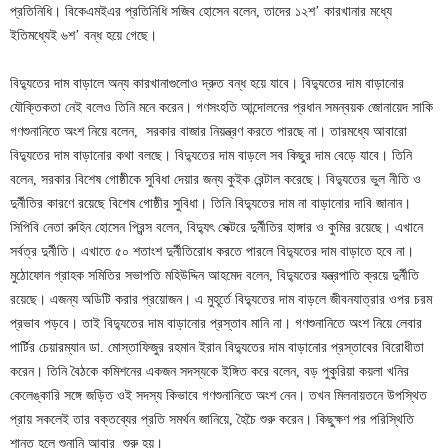
প্রতিনিধি। বিকেএমইএর প্রতিনিধি সজিব হোসেন বলেন, তাদের ১২শ’ কারখানার মধ্যে
ইতিমধ্যেই ৬শ’ বন্ধ হয়ে গেছে।
বিদ্যুতের দাম বাড়ালে অন্য কারখানাগুলোও দ্রুত বন্ধ হয়ে যাবে। বিদ্যুতের দাম বাড়ানোর
যৌক্তিকতা নেই বলেও তিনি মনে করেন। গণসংহতি আন্দোলনের প্রধান সমন্বয়ক জোনায়েদ সাকি
গণশুনানিতে অংশ নিয়ে বলেন, সরকার বাজার নিয়ন্ত্রণ করতে পারছে না। তারমধ্যে আবারো
বিদ্যুতের দাম বাড়ানোর কথা বলছে। বিদ্যুতের দাম বাড়লে সব কিছুর দাম বেড়ে যাবে। তিনি
বলেন, সরকার বিশেষ গোষ্ঠীকে সুবিধা দেয়ার জন্য কুইক রেন্টাল করেছে। বিদ্যুতের ভুল নীতি ও
দুর্নীতির কারণে রয়েছে বিশেষ গোষ্ঠীর সুবিধা। তিনি বিদ্যুতের দাম না বাড়ানোর দাবি জানান।
সিপিবি নেতা রুহিন হোসেন প্রিন্স বলেন, বিদ্যুৎ সেক্টরে দুর্নীতির হাঙ্গার ও কুমির রয়েছে। এখানে
সর্বত্র দুর্নীতি। এখাতে ৫০ শতাংশ দুর্নীতিরোধ করতে পারলে বিদ্যুতের দাম বাড়াতে হবে না।
মুঠোফোন গ্রাহক সমিতির সভাপতি মহিউদ্দিন আহমেদ বলেন, বিদ্যুতের যন্ত্রপাতি ক্রয়ে দুর্নীতি
রয়েছে। এজন্য অডিটি করার প্রয়োজন। এ মুহূর্তে বিদ্যুতের দাম বাড়লে জীবনযাত্রার ওপর চরম
প্রভাব পড়বে। তাই বিদ্যুতের দাম বাড়ানোর প্রস্তাব মানি না। গণশুনানিতে অংশ নিয়ে লেবার
পার্টির চেয়ারম্যান ডা. মোস্তাফিজুর রহমান ইরান বিদ্যুতের দাম বাড়ানোর প্রস্তাবের বিরোধীতা
করেন। তিনি বৈঠকে কমিশনের একজন সদস্যকে ইঙ্গিত করে বলেন, বড় পুকুরিয়া কয়লা খনির
কেলেঙ্কারি সঙ্গে জড়িত ওই সদস্য কিভাবে গণশুনানিতে অংশ নেন। তখন মিলনায়তনে উপস্থিত
প্রায় সকলেই তার বক্তব্যের প্রতি সমর্থন জানিয়ে, হৈচৈ শুরু করেন। কিছুক্ষণ পর পরিস্থিতি
শান্ত হলে শুনানি আবার শুরু হয়।