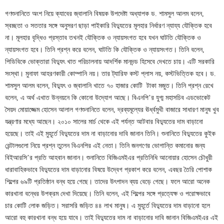
গণশুনানিতে অংশ নিয়ে ক্যাবের জ্বালানি বিষয়ক উপদেষ্টা অধ্যাপক ড. শামসুল আলম বলেন,
স্বচ্ছতা ও সততার সঙ্গে অনুসরণ ছাড়া পাইকারি বিদ্যুতের মূলহার নির্ধারণ ন্যায্য যৌক্তিক হবে
না। মূলহার বৃদ্ধিও প্রস্তাব তখনই যৌক্তিক ও ন্যায়সংগত হবে যখন ঘাটতি যৌক্তিক ও
ন্যায়সংগত হবে। তিনি প্রশ্ন করে বলেন, ঘাটতি কি যৌক্তিক ও ন্যায়সংগত। তিনি বলেন,
পিডিবিকে ভোক্তারা বিদ্যুৎ খাত পরিচালনায় আদর্শিক মানদন্ড হিসেবে দেখতে চায়। এটি সরকারি
সংস্থা। মুনাফা আহরণকারী কোম্পানি নয়। তার ট্যারিফ কস্ট প্লাস নয়, কস্টভিত্তিক হবে। ড.
শামসুল আলম বলেন, বিদ্যুৎ ও জ্বালানি খাতে ৭০ হাজার কোটি টাকা মজুত। তিনি প্রশ্ন রেখে
বলেন, এ অর্থ এখাত উন্নয়নে কি কোনো উদ্যোগ আছে। বিএনপি’র যুগ্ম মহাসচিব এডভোকেট
সৈয়দ মোয়াজ্জেম হোসেন আলাল গণশুনানিতে বলেন, দ্রব্যমূল্যের ঊর্ধ্বমুখী বাজারে সাধারণ মানুষ খুব
যন্ত্রণার মধ্যে আছেন। ২০১০ সালের মার্চ থেকে এই পর্যন্ত আটবার বিদ্যুতের দাম বাড়ানো
হয়েছে। তাই এই মুহূর্তে বিদ্যুতের দাম না বাড়ানোর দাবি জানান তিনি। শুনানিতে বিদ্যুতের কুইক
রেন্টালগুলো নিয়ে প্রশ্ন তুলেন বিএনপির এই নেতা। তিনি জনগণের ভোগান্তি কমানোর জন্য
বিইআরসি’র প্রতি আহবান জানান। শুনানিতে বিজিএমইএর প্রতিনিধি আনোয়ার হোসেন চৌধুরী
ধারাবাহিকভাবে বিদ্যুতের দাম বাড়ানোর বিষয়ে উদ্বেগ প্রকাশ করে বলেন, এবছর তৈরি পোশাক
শিল্পের ৬৯টি প্রতিষ্ঠান বন্ধ হয়ে গেছে। তাদের উৎপাদন ব্যয় বেড়ে গেছে। ফলে আরো অনেক
কারখানা বন্ধের উপক্রম দেখা দিয়েছে। তিনি বলেন, এই শিল্পের সঙ্গে প্রত্যেক্ষ ও পরোক্ষভাবে
চার কোটি লোক জড়িত। সরাসরি জড়িত ৪৪ লাখ মানুষ। এ মুহূর্তে বিদ্যুতের দাম বাড়ানো হলে
আরো বহু কারখানা বন্ধ হয়ে যাবে। তাই বিদ্যুতের দাম না বাড়ানোর দাবি জানান বিজিএমইএর এই