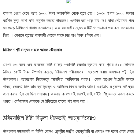
তারপর খেপে খেপে প্রায় ১০০০ টাকা অ্যাকাউন্ট থেকে তুলে নেয়। ১৯৩০ নাগাদ ১০০০ টাকার
বর্তমান মূল্য আশা করি অনুমান করতে পারছেন। একদিন ধরা পড়ে যায় সে। বাবা পেটানোর পরে
ঘর ছেড়ে নিখিলেশ পালায় কলকাতায়। এক ব্যবসায়ীর ছেলেকে টিউশন পড়ানো শুরু করে কলকাতায়
গিয়ে । সেখানে তুলোর ব্যবসায়ী শেঠকে সাড়ে চার লাখ টাকা ঠকিয়ে নেয়।
মিথিলেশ
শ্রীবাস্তব
ওরফে
আসল
নটবরলাল
এরপর ৬৬ বছর ধরে ভারতের আট রাজ্যে পঞ্চাশটি ছদ্মনাম ব্যবহার করে প্রায় ৪০০ লোককে
ঠকিয়ে কোটি টাকা উপার্জন করেছে মিথিলেশ শ্রীবাস্তব। ছদ্মবেশ ধরায় অসম্ভব পটু ছিল
নটবরলাল। প্রতারণার নিত্যনতুন আইডিয়া আবিষ্কার করত। যেমন তুখোড় ইংরেজি বলতে
পারত, তেমনই ছিল তার ব্যাক্তিত্ব ও আইনের বিষয়ে অগাধ জ্ঞান। এছাড়াও মানুষদের সই হুবহু
জাল করায় ছিল সে ছিল ওস্তাদ। একবার কারও সই দেখেই সেই সইটা নিঁখুতভাবে নকল করতে
পারত। বেশিরভাগ লোককে সে ঠকিয়েছে তাদের সই জাল করে।
ঠকিয়েছিল টাটা বিড়লা ধীরুভাই আম্বানিদেরও
নটবরলাল সমাজসেবী বা বিশিষ্ট কোনও কেন্দ্রীয় মন্ত্রীর সেক্রেটারি বা কোনও বড় দলের নেতা সেজে