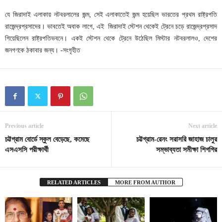
যে জিরাদাই এলাকায় নটবরলালের জন্ম, সেই এলাকাতেই জন্ম হয়েছিল ভারতের প্রথম রাষ্ট্রপতি
রাজেন্দ্রপ্রসাদের। ভাবতেই অবাক লাগে, এই জিরাদাই স্টেশন থেকেই ট্রেনে চড়ে রাজেন্দ্রপ্রসাদ
গিয়েছিলেন রাষ্ট্রপতিভবনে। একই স্টেশন থেকে ট্রেনে উঠেছিল মিস্টার নটবরলালও, দেশের
জনগণকে ঠকাবার জন্য। -সংগৃহীত
Previous article
Next article
চট্টগ্রাম বোর্ডে স্কুল বেড়েছে, কমেছে
চট্টগ্রাম-রেনং সরাসরি জাহাজ চালুর
এসএসসি পরীক্ষার্থী
সম্ভাব্যতা সমীক্ষা শিগগির
RELATED ARTICLES
MORE FROM AUTHOR