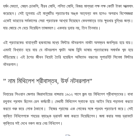
হর্ষদ মেহতা, মেহুল চোকসি, নীরব মোদি, ললিত মোদি, বিজয় মাল্যরা লক্ষ লক্ষ কোটি টাকা আত্মসাৎ
করেছেন। সেই তুলনায় এই মানুষটির প্রতারণার অঙ্ক অত্যন্ত কম হলেও অপরাধ বিশেষজ্ঞরা
একেই ভারতের সর্বকালের সেরা প্রতারক আখ্যা দিয়েছেন কেবলমাত্র তার ক্ষুরধার বুদ্ধির জন্য।
যার জোরে সে বেচে দিয়েছিল তাজমহল। একবার দুবার নয়, তিন তিনবার।
এই প্রতারকের বাহান্নটি ছদ্মনামের মধ্যে মিস্টার নটবরলাল নামটা অসম্ভব জনপ্রিয় হয়ে যায়।
এমনই বিখ্যাত হয়ে যায় যে নটবরলাল শব্দটা আজ হিন্দি ভাষায় প্রতারকের সমার্থক শব্দ হয়ে
দাঁড়িয়েছে। এই ঠগের জীবন নিয়েই তৈরি হয়েছিল অমিতাভ বচ্চনের সুপারহিট সিনেমা মিস্টার
নটবরলাল।
” নাম মিথিলেশ শ্রীবাস্তব, উর্ফ নটবরলাল”
বিহারের সিওয়ান জেলার জিরাদাইয়ের বাঙ্গরায় ১৯১২ সালে জন্ম হয় মিথিলেশ শ্রীবাস্তবের। বাবা
রঘুনাথ প্রসাদ ছিলেন রেল কর্মচারী। মেধাবী মিথিলেশ স্নাতক হয়ে আইন নিয়ে পড়াশুনা করতে
করতে শুরু করে লোক ঠকানো। নিজের গ্রামের এক লোকের সঙ্গে প্রথম প্রতারণা করে। সেই
ব্যক্তি নিখিলেশকে শহরের ব্যাঙ্কে ড্রাফট জমা করতে দিয়েছিলেন। জমা করার সময় ড্রাফটে
ব্যক্তির সই দেখে নকল করে নেয় নিখিলেশ।