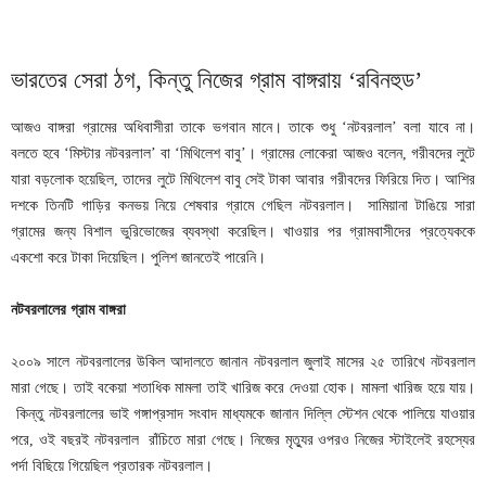
ভারতের সেরা ঠগ, কিন্তু নিজের গ্রাম বাঙ্গরায় ‘রবিনহুড’
আজও বাঙ্গরা গ্রামের অধিবাসীরা তাকে ভগবান মানে। তাকে শুধু ‘নটবরলাল’ বলা যাবে না।
বলতে হবে ‘মিস্টার নটবরলাল’ বা ‘মিথিলেশ বাবু’। গ্রামের লোকেরা আজও বলেন, গরীবদের লুটে
যারা বড়লোক হয়েছিল, তাদের লুটে মিথিলেশ বাবু সেই টাকা আবার গরীবদের ফিরিয়ে দিত। আশির
দশকে তিনটি গাড়ির কনভয় নিয়ে শেষবার গ্রামে গেছিল নটবরলাল। সামিয়ানা টাঙিয়ে সারা
গ্রামের জন্য বিশাল ভুরিভোজের ব্যবস্থা করেছিল। খাওয়ার পর গ্রামবাসীদের প্রত্যেককে
একশো করে টাকা দিয়েছিল। পুলিশ জানতেই পারেনি।
নটবরলালের
গ্রাম
বাঙ্গরা
২০০৯ সালে নটবরলালের উকিল আদালতে জানান নটবরলাল জুলাই মাসের ২৫ তারিখে নটবরলাল
মারা গেছে। তাই বকেয়া শতাধিক মামলা তাই খারিজ করে দেওয়া হোক। মামলা খারিজ হয়ে যায়।
কিন্তু নটবরলালের ভাই গঙ্গাপ্রসাদ সংবাদ মাধ্যমকে জানান দিল্লি স্টেশন থেকে পালিয়ে যাওয়ার
পরে, ওই বছরই নটবরলাল রাঁচিতে মারা গেছে। নিজের মৃত্যুর ওপরও নিজের স্টাইলেই রহস্যের
পর্দা বিছিয়ে গিয়েছিল প্রতারক নটবরলাল।