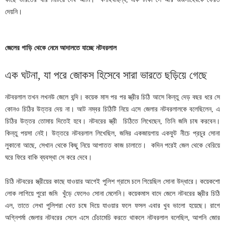
দেয়নি।
জেলের
গাড়ি
থেকে
নেমে
আদালতে
যাচ্ছে
নটবরলাল
এক ঘটনা, যা পরে জোকস হিসেবে সারা ভারতে ছড়িয়ে গেছে
নটবরলাল তখন লখনউ জেলে বন্দি। কয়েক মাস পর পর স্ত্রীর চিঠি আসে কিন্তু দেড় বছর ধরে সে
কোনও চিঠির উত্তর দেয় না। আট নম্বর চিঠিটি নিয়ে এসে জেলার নটবরলালকে বলেছিলেন, এ
চিঠির উত্তর তোমায় দিতেই হবে। নটবরের স্ত্রী চিঠিতে লিখেছেন, তিনি জমি চাষ করবেন।
কিন্তু পয়সা নেই। উত্তরে নটবরলাল লিখেছিল, জমির একজায়গায় একফুট নীচে প্রচুর সোনা
লুকানো আছে, সেখান থেকে কিছু নিয়ে আপাতত কাজ চালাতে। কদিন পরেই জেল থেকে বেরিয়ে
ঘরে ফিরে বাকি ব্যবস্থা সে করে দেবে।
চিঠি নটবরের স্ত্রীয়ের কাছে যাওয়ার আগেই পুলিশ গ্রামে চলে গিয়েছিল সোনা উদ্ধারে। কয়েকশো
লোক লাগিয়ে পুরো জমি খুঁড়ে ফেলেও সোনা মেলেনি। কয়েকমাস বাদে জেলে নটবরের স্ত্রীর চিঠি
এল, তাতে লেখা পুলিশরা খেত চষে দিয়ে যাওয়ার ফলে ফসল এবার খুব ভালো হয়েছে। রাগে
অগ্নিশর্মা জেলার নটবরের সেলে এসে চেঁচামেচি করতে থাকলে নটবরলাল বলেছিল, আপনি জোর