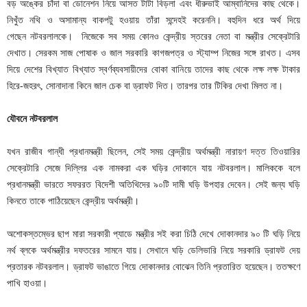
বড় অঙ্কের চাঁদা বা ডোনেশন নিয়ে আসত টাটা বিড়লা এবং ধীরুভাই আম্বানিদের কাছ থেকে।
নিখুঁত নথি ও অসামান্য বাকপটু হওয়ায় তাঁরা সন্দেহই করেননি। বহুদিন ধরে অর্থ দিয়ে
গেছেন নটবরলালকে। নিজেকে সব সময় কোনও কেন্দ্রীয় স্তরের নেতা বা মন্ত্রীর সেক্রেটারি
দেখাত। সেরকম সাজ পোষাক ও জাল সরকারি কাগজপত্র ও স্ট্যাম্প নিজের সঙ্গে রাখত। এসব
দিয়ে দেশের বিখ্যাত বিখ্যাত স্বর্ণব্যবসায়ীদের বোকা বানিয়ে তাদের কাছ থেকে লক্ষ লক্ষ টাকার
হিরে-জহরৎ, সোনাদানা কিনে জাল চেক বা ড্রাফট দিত। তারপর তার টিকির দেখা মিলত না।
যৌবনে
নটবরলাল
যখন রাজীব গান্ধী প্রধানমন্ত্রী ছিলেন, সেই সময় কেন্দ্রীয় অর্থমন্ত্রী নারায়ণ দত্ত তিওয়ারির
সেক্রেটারি সেজে দিল্লির এক নামকরা এক ঘড়ির দোকানে যায় নটবরলাল। মালিককে বলে
প্রধানমন্ত্রী ভারতে সফররত বিদেশী অতিথিদের ৯০টি দামী ঘড়ি উপহার দেবেন। সেই জন্য ঘড়ি
কিনতে তাকে পাঠিয়েছেন কেন্দ্রীয় অর্থমন্ত্রী।
অশোকস্তম্ভের ছাপ মারা সরকারী প্যাডে মন্ত্রীর সই করা চিঠি দেখে দোকানদার ৯০ টি ঘড়ি নিয়ে
নর্থ ব্লকে অর্থমন্ত্রীর দফতরের সামনে যায়। সেখানে ঘড়ি ডেলিভারি নিয়ে সরকারি ড্রাফট দেয়
প্রতারক নটবরলাল। ড্রাফট ভাঙাতে গিয়ে দোকানদার বোঝেন তিনি প্রতারিত হয়েছেন। ততক্ষণে
পাখি হাওয়া।