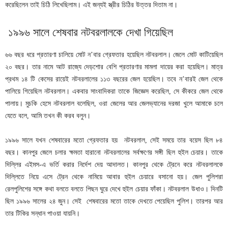
করেছিলেন তাই চিঠি লিখেছিলাম। এই জন্যই স্ত্রীর চিঠির উত্তর দিতাম না।
১৯৯৬ সালে শেষবার নটবরলালকে দেখা গিয়েছিল
৬৬ বছর ধরে প্রতারণা চালিয়ে মোট ন’বার গ্রেফতার হয়েছিল নটবরলাল। জেলে মোট কাটিয়েছিল
২০ বছর। তার নামে আট রাজ্যে দেড়শোর বেশি প্রতারণার মামলা দায়ের করা হয়েছিল। মাত্র
প্রথম ১৪ টি কেসের রায়েই নটবরলালের ১১৩ বছরের জেল হয়েছিল। তবে ন’বারই জেল থেকে
পালিয়ে গিয়েছিল নটবরলাল। একবার সাংবাদিকরা তাকে জিজ্ঞেস করেছিল, সে কীকরে জেল থেকে
পালায়। মুচকি হেসে নটবরলাল বলেছিল, ওরা জেলের আর জেলভ্যানের দরজা খুলে আমাকে চলে
যেতে বলে, আমি তখন কী করব বলুন।
১৯৯৬ সালে যখন শেষবারের মতো গ্রেফতার হয় নটবরলাল, সেই সময়ে তার বয়েস ছিল ৮৪
বছর। কানপুর জেলে চলার ক্ষমতা হারানো নটবরলালের সর্বক্ষণের সঙ্গী ছিল হুইল চেয়ার। তাকে
দিল্লির এইমস-এ ভর্তি করার নির্দেশ দেয় আদালত। কানপুর থেকে ট্রেনে করে নটবরলালকে
দিল্লিতে নিয়ে এসে ট্রেন থেকে নামিয়ে আবার হুইল চেয়ারে বসানো হয়। জেল পুলিশরা
রেলপুলিশের সঙ্গে কথা বলতে বলতে পিছন ঘুরে দেখে হুইল চেয়ার ফাঁকা। নটবরলাল উধাও। দিনটি
ছিল ১৯৯৬ সালের ২৪ জুন। সেই শেষবারের মতো তাকে দেখতে পেয়েছিল পুলিশ। তারপর আর
তার টিকির সন্ধান পাওয়া যায়নি।