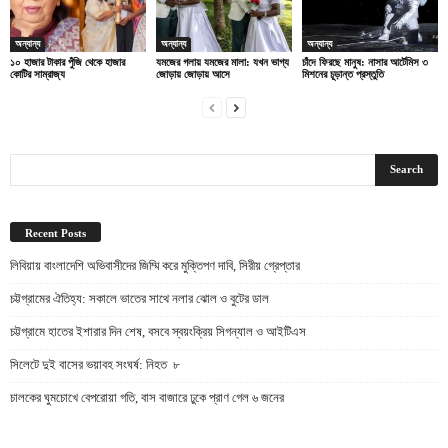
অন্যান্য
অন্যান্য
অন্যান্য
১০ হাজার টাকার পুঁজি থেকে হাজার
যমজের গলায় যমজের মালা: যখন ভাগ্য
চাঁদে ফিরছে মানুষ: নাসার আর্টেমিস ৩
কোটির সাম্রাজ্য
জোড়ায় জোড়ায় আসে
মিশনের চূড়ান্ত প্রস্তুতি
Recent Posts
লিবিয়ায় বাংলাদেশি অভিবাসীদের জিম্মি করে মুক্তিপণ দাবি, সিরীয় গ্রেপ্তার
চট্টগ্রামের ঐতিহ্য: সকালে ভাতের সাথে নলার ঝোল ও বুটের ডাল
চট্টগ্রামে হাতের ইশারার দিন শেষ, বসবে স্বয়ংক্রিয় সিগন্যাল ও আইটিএস
সিলেটে দুই বাসের ভয়াবহ সংঘর্ষ: নিহত ৮
চালকের ঘুমচোখে বেপরোয়া গতি, বাস বাজারে ঢুকে প্রাণ গেল ৬ জনের