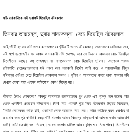
ঘড়ি
দোকানিকে
এই
ড্রাফট
দিয়েছিল
নটবরলাল
তিনবার তাজমহল, দুবার লালকেল্লা বেচে দিয়েছিল নটবরলাল
আইনজীবী হওয়ায় জমি জমার কাগজপত্রের খুঁটিনাটি জানত নটবরলাল। তাজমহলের মালিকানা তার,
এই মর্মে প্রয়োজনীয় সব কাগজ ও সরকারী নথি জোগাড় করে সে তিনবার তাজমহল বেচে দিয়েছিল
বিদেশীদের কাছে। শুধু তাজমহল নয় লালকেল্লাও বেচে দিয়েছিল দু’বার। এছাড়াও প্রথম
রাষ্ট্রপতি রাজেন্দ্রপ্রসাদের সই নকল করে সরাকারি নির্দেশ জারি করে ও প্রয়োজনীয় নিঁখুত
নথিপত্র দেখিয়ে বেচে দিয়েছিল লোকসভা ভবনও। পুলিশ ও আদালতের কাছে থাকা মামলার নথি
দেখলে বোঝা যাবে এইসব অভিযোগ একবর্ণ মিথ্যে নয়।
কীভাবে ঠকাও লোকদের? কানপুর আদালতে জজসাহেবের মুখ থেকে এই প্রশ্ন শুনে জজের কাছ
থেকে একটাকা চেয়েছিল নটবরলাল। টাকা নিয়ে পকেটে পুরে নিয়ে নটবরলাল উত্তর দিয়েছিল,
“আমি লোকেদের কাছে চাই, এভাবেই লোক আমাকে দিয়ে দেয়। আমি কাউকে বন্দুক দেখিয়ে বা
মারধোর করে লুঠ করিনি। দেড়শোটি মামলায় আমার বিরুদ্ধে আক্রমণ বা আঘাত করার অভিযোগ
নেই। আমি চেয়েছি ওরা দিয়েছে। ভারত সরকার চাইলে আমার বুদ্ধি ধার নিতে পারে। বিদেশীদের
কাছে ভারতের ধার মিটিয়ে দেব আমি।” বলাইবাহুল্য, এক টাকা সে আর জজসাহেবকে ফেরত