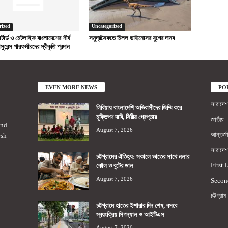
rized
Uncategorized
ড চার্টার্ড ও মেটলাইফ বাংলাদেশের শীর্ষ
সমুদ্রসৈকতে মিলল ডাইনোসর যুগের দানব
সুরেন্স পারফর্মারদের স্বীকৃতি প্রদান
EVEN MORE NEWS
PO
সারাদেশ
লিবিয়ায় বাংলাদেশি অভিবাসীদের জিম্মি করে
মুক্তিপণ দাবি, সিরীয় গ্রেপ্তার
জাতীয়
2nd
August 7, 2026
আন্তর্জ
esh
সারাদেশ
চট্টগ্রামের ঐতিহ্য: সকালে ভাতের সাথে নলার
First 
ঝোল ও বুটের ডাল
August 7, 2026
Secon
চট্টগ্রাম
চট্টগ্রামে হাতের ইশারার দিন শেষ, বসবে
স্বয়ংক্রিয় সিগন্যাল ও আইটিএস
August 7, 2026