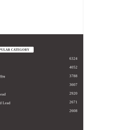
PULAR CATEGORY
6324
4052
3788
াতিক
3607
2920
Lead
2671
d Lead
2608