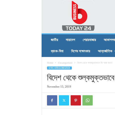
B
U
S
I
N
E
S
জাতীয়
সারাদেশ
শেয়ারবাজার
আকাশপথ
S
T
ব্যাংক-বিমা
বিশেষ সাক্ষাৎকার
আন্তর্জাতিক
O
D
Home
Uncategorized
বিদেশ থেকে শুল্কমুক্তভাবে কি আনা যাবে?
A
UNCATEGORIZED
Y
2
বিদেশ থেকে শুল্কমুক্তভাব
4
November 15, 2019