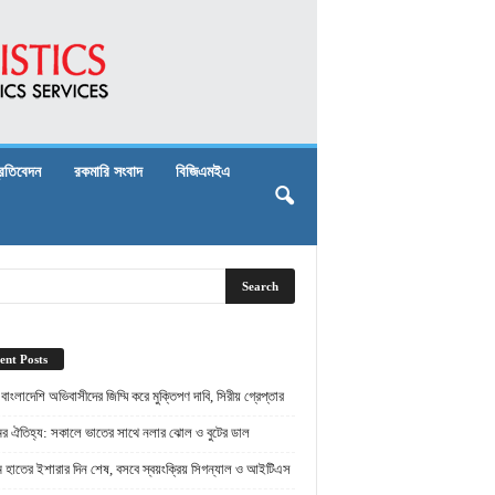
্রতিবেদন
রকমারি সংবাদ
বিজিএমইএ
ent Posts
় বাংলাদেশি অভিবাসীদের জিম্মি করে মুক্তিপণ দাবি, সিরীয় গ্রেপ্তার
ামের ঐতিহ্য: সকালে ভাতের সাথে নলার ঝোল ও বুটের ডাল
ামে হাতের ইশারার দিন শেষ, বসবে স্বয়ংক্রিয় সিগন্যাল ও আইটিএস