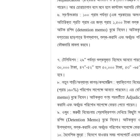
পারেন। আর চোরাচালান বলে মনে হলে কাস্টমস সরাসরি ফৌ
৬. স্বর্ণালংকার : ১০০ গ্রাম পর্যন্ত (এক প্রকারের 
অতিরিক্ত প্রতি গ্রাম এর জন্য প্রায় ১,৫০০ টাকা শু
আটক রশিদ (detention memo) বুঝে নিবেন। আটককৃত স্বর্
দপ্তরের ছাড়পত্র উপস্থাপন, শুল্ক-করাদি এবং অর্থদন্ড
ফৌজদারি মামলা করবে।
৭. টেলিভিশন : ২৯” পর্যন্ত শুল্কমুক্ত হিসেবে আনতে
৩০,০০০ টাকা, ৪৭”-৫২” হলে ৫০,০০০ টাকা, ৫৩” -৬৫”
হবে।
৮. নতুন শাড়ী/অন্যান্য কাপড়/কসমেটিক্স : ব্যাক্তিগত বি
(প্রায় ১৬০%) পরিশোধ সাপেক্ষে আনতে পারবেন। এর বে
memo) বুঝে নিবেন। আটককৃত পণ্য পরবর্তীতে Adjudication
করাদি এবং অর্থদন্ড পরিশোধ সাপেক্ষে ফেরত পেতে পারেন।
৯. ওষুধ : জরুরী বিবেচনায় প্রেসক্রিপশন দেখিয়ে কি
রশিদ (Detention Memo) বুঝে নিবেন। আটককৃত ওষুধ 
উপস্থাপন, শুল্ক-করাদি এবং অর্থদন্ড পরিশোধ সাপেক্ষে ফ
১০. বৈদেশিক মুদ্রা : বিদেশে যাওয়ার সময় পাসপোর্টে এনডো