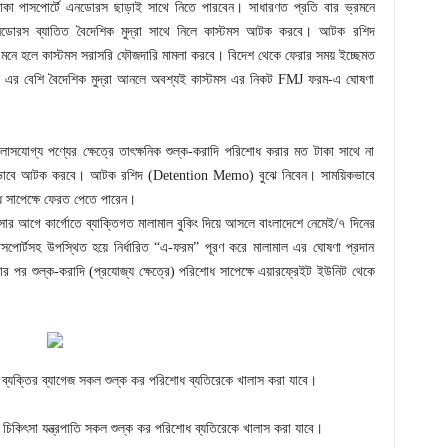
টাকা পাসপোর্টে এনডোরস ছাড়াই সাথে নিতে পারবেন। সাধারণত প্রতি বার ভ্রমনে
এনডোরস ব্যাতিত বৈদেশিক মুদ্রা সাথে নিলে কাস্টমস আটক করবে। আটক রশিদ
নে হলে কাস্টমস সরাসরি ফৌজদারি মামলা করবে। বিদেশ থেকে ফেরার সময় ইচ্ছেমত
ন এর বেশি বৈদেশিক মুদ্রা আনলে অবশ্যই কাস্টমস এর নিকট FMJ ফরম-এ ঘোষণা
াসযোগ্য পণ্যের ক্ষেত্রে তাৎক্ষনিক শুল্ক-করাদি পরিশোধ করার মত টাকা সাথে না
য়িকভাবে আটক করবে। আটক রশিদ (Detention Memo) বুঝে নিবেন। সাময়িকভাবে
ধ সাপেক্ষে ফেরত পেতে পারেন।
আগে কার্গোতে ব্যাক্তিগত মালামাল বুকিং দিয়ে আসলে বাংলাদেশে নেমেই/৭ দিনের
পাসপোর্টসহ উপস্থিত হয়ে নির্ধারিত “এ-ফরম” পূরণ করে মালামাল এর ঘোষণা প্রদান
র শুল্ক-করাদি (প্রযোজ্য ক্ষেত্রে) পরিশোধ সাপেক্ষে এয়ারফ্রেইট ইউনিট থেকে
 ব্যক্তির ব্যাগেজ সকল শুল্ক কর পরিশোধ ব্যতিরেকে খালাস করা যাবে।
র্য্য চিকিৎসা যন্ত্রপাতি সকল শুল্ক কর পরিশোধ ব্যতিরেকে খালাস করা যাবে।