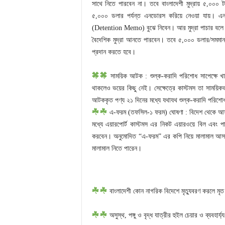
সাথে নিতে পারবেন না। তবে বাংলাদেশী মুদ্রায় ৫,০০০ 
৫,০০০ ডলার পর্যন্ত এনডোরস করিয়ে নেওয়া যায়। 
(Detention Memo) বুঝে নিবেন। আর মুদ্রা পাচার বলে ম
বৈদেশিক মুদ্রা আনতে পারবেন। তবে ৫,০০০ ডলার/সমমা
প্রদান করতে হবে।
সাময়িক আটক : শুল্ক-করাদি পরিশোধ সাপেক্ষে খাল
থাকলেও ভয়ের কিছু নেই। সেক্ষেত্রে কাস্টমস তা সাম
আটককৃত পণ্য ২১ দিনের মধ্যে যথাযথ শুল্ক-করাদি পরিশো
এ-ফরম (তফসিল-১ ফরম) ঘোষণা : বিদেশ থেকে আসার 
মধ্যে এয়ারপোর্ট কাস্টমস এর নিকট এয়ারওয়ে বিল এবং 
করবেন। অনুমোদিত “এ-ফরম” এর কপি নিয়ে মালামাল আসার প
মালামাল নিতে পারেন।
বাংলাদেশী কোন নাগরিক বিদেশে মৃত্যুবরণ করলে মৃত
অসুস্থ, পঙ্গু ও বৃদ্ধ যাত্রীর হুইল চেয়ার ও ব্যবহা