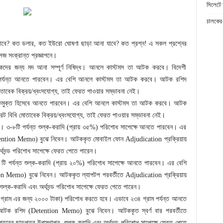
সিলেটে 
চালকের 
 যাবে? কত ডলার, কত ইউরো ঘোষণা ছাড়া আনা যাবে? কত প্রশ্ন! এ সকল প্রশ্নের
েজ সংক্রান্ত প্রজ্ঞাপনে।
াগরিকদের জন্য মদ আনা সম্পূর্ণ নিষিদ্ধ। আনলে কাস্টমস তা আটক করবে। বিদেশী
টার পর্যন্ত আনতে পারবেন। এর বেশি আনলে কাস্টমস তা আটক করবে। আটক রশিদ
েক বিক্রয়/ধ্বংসযোগ্য, তাই ফেরত পাওয়ার সম্ভাবনা নেই।
ট শুল্কমুক্ত হিসেবে আনতে পারবেন। এর বেশি আনলে কাস্টমস তা আটক করবে। আটক
বিধি মোতাবেক বিক্রয়/ধ্বংসযোগ্য, তাই ফেরত পাওয়ার সম্ভাবনা নেই।
। ৩-৮টি পর্যন্ত শুল্ক-করাদি (প্রায় ৩৫%) পরিশোধ সাপেক্ষে আনতে পারবেন। এর
tion Memo) বুঝে নিবেন। আটককৃত মোবাইল ফোন Adjudication প্রক্রিয়ায়
থদন্ড পরিশোধ সাপেক্ষে ফেরত পেতে পারেন।
টি পর্যন্ত শুল্ক-করাদি (প্রায় ২০%) পরিশোধ সাপেক্ষে আনতে পারবেন। এর বেশি
emo) বুঝে নিবেন। আটককৃত ল্যাপটপ পরবর্তীতে Adjudication প্রক্রিয়ায়
 শুল্ক-করাদি এবং অর্থদন্ড পরিশোধ সাপেক্ষে ফেরত পেতে পারেন।
.৬৭ গ্রাম এর জন্য ২০০০ টাকা) পরিশোধ করতে হবে। এভাবে ২৩৪ গ্রাম পর্যন্ত আনতে
ক রশিদ (Detention Memo) বুঝে নিবেন। আটককৃত স্বর্ণ বার পরবর্তীতে
দপ্তরের ছাড়পত্র উপস্থাপন, শুল্ক-করাদি এবং অর্থদন্ড পরিশোধ সাপেক্ষে ফেরত পেতে