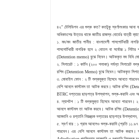
৪২” টেলিভিশন এর শুল্ক কত? কতটুকু স্বর্ণালংকার আনা
অধিকাংশের উত্তর থাকে জাতীয় রাজস্ব বোর্ডের যাত্রী ব্যাগ
১. মদ/মদ জাতীয় পানীয় : বাংলাদেশী পাসপোর্টধারী ন
পাসপোর্টধারী নাগরিক হলে ২ বোতল বা সর্বোচ্চ ১ লি
(Detention memo) বুঝে নিবেন। আটককৃত মদ বিধি মোতাব
২. সিগারেট : ১ কার্টন (২০০ শলাকা) পর্যন্ত সিগারে
রশিদ (Detention Memo) বুঝে নিবেন। আটককৃত সিগারেট 
৩. মোবাইল ফোন : ২ টি শুল্কমুক্ত হিসেবে আনতে পারবেন
বেশি আনলে কাস্টমস তা আটক করবে। আটক রশিদ (Deten
BTRC দপ্তরের ছাড়পত্র উপস্থাপন, শুল্ক-করাদি এবং অর্
৪. ল্যাপটপ : ১ টি শুল্কমুক্ত হিসেবে আনতে পারবেন। ২ 
আনলে কাস্টমস তা আটক করবে। আটক রশিদ (Detention M
আমদানি ও রপ্তানি নিয়ন্ত্রক দপ্তরের ছাড়পত্র উপস্থাপন,
৫. স্বর্ণ বার : ১ গ্রাম আনলেও শুল্ক-করাদি (প্রতি ১১
পারবেন। এর বেশি আনলে কাস্টমস তা আটক করবে। আট
Adjudication প্রক্রিয়ায় আমদানি ও রপ্তানি নিয়ন্ত্রক 