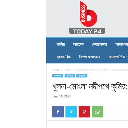
B
U
S
I
N
E
S
জাতীয়
সারাদেশ
শেয়ারবাজার
আকাশপথ
S
T
ব্যাংক-বিমা
বিশেষ সাক্ষাৎকার
আন্তর্জাতিক
O
D
Home
পরিবেশ
খুলনা-মোংলা নদীপথে কুমির: নাবিক ও জেলেদের মাঝে আ
A
অন্যান্য
পরিবেশ
সারাদেশ
Y
2
খুলনা-মোংলা নদীপথে কুমি
4
June 11, 2025