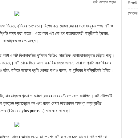
ছবি: সোশ্যাল মাধ্যম
সিলেটে 
চালকের 
েখা দিয়েছে কুমিরের তৎপরতা। বিশেষ করে মোংলা বন্দরের সঙ্গে সংযুক্ত পশুর নদী ও
িতি লক্ষ্য করা যাচ্ছে। এতে করে এই নৌপথে যাতায়াতকারী যাত্রীবাহী ট্রলার,
্রীরা আতঙ্কিত হয়ে পড়েছেন।
তার কাটা একটি বিশালাকৃতির কুমিরের ভিডিও সামাজিক যোগাযোগমাধ্যমে ছড়িয়ে পড়ে।
্টি করেছে। নদী থেকে ফিরে আসা একাধিক জেলে জানান, তারা সম্প্রতি একাধিকবার
 ও হঠাৎ পানিতে জলচাপ ধ্বনি শোনার কথাও বলেন, যা কুমিরের উপস্থিতিরই ইঙ্গিত।
টি নদী, যার মাধ্যমে খুলনা ও মোংলা বন্দরের মধ্যে নৌযোগাযোগ স্থাপিত। এই নদীপথটি
বের বৃহত্তম ম্যানগ্রোভ বন এবং রয়েল বেঙ্গল টাইগারসহ অসংখ্য বন্যপ্রাণীর
র বা মগর (Crocodylus porosus) বাস করে আসছে।
ারণে কুমিরেরা তাদের আবাস ছেড়ে আশপাশের নদী ও খালে চলে আসে। পরিবেশবিদরা