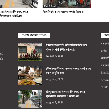
d
Third Lead
 হাতের ইশারার দিন শেষ, বসবে
সিলেটে দুই বাসের ভয়াবহ সংঘর্ষ: নিহত ৮
য় সিগন্যাল ও আইটিএস
EVEN MORE NEWS
PO
সারাদেশ
লিবিয়ায় বাংলাদেশি অভিবাসীদের জিম্মি করে
মুক্তিপণ দাবি, সিরীয় গ্রেপ্তার
জাতীয়
2nd
August 7, 2026
আন্তর্জ
esh
সারাদেশ
চট্টগ্রামের ঐতিহ্য: সকালে ভাতের সাথে নলার
First 
ঝোল ও বুটের ডাল
August 7, 2026
Secon
চট্টগ্রাম
চট্টগ্রামে হাতের ইশারার দিন শেষ, বসবে
স্বয়ংক্রিয় সিগন্যাল ও আইটিএস
August 7, 2026