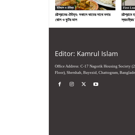
ইতিহাস ও ঐতিহ্য
First Lea
চট্টগ্রামের ঐতিহ্য: সকালে ভাতের সাথে নলার
চট্টগ্রামে
ঝোল ও বুটের ডাল
স্বয়ংক্রি
Editor: Kamrul Islam
Office Address: C-17 Nagorik Housing Society (
Floor), Shershah, Bayezid, Chattogram, Banglad