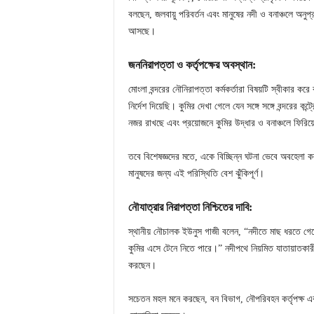
বলছেন, জলবায়ু পরিবর্তন এবং মানুষের নদী ও বনাঞ্চলে অনুপ
আসছে।
জননিরাপত্তা ও কর্তৃপক্ষের অবস্থান:
মোংলা বন্দরের নৌনিরাপত্তা কর্মকর্তারা বিষয়টি স্বীকার 
নির্দেশ দিয়েছি। কুমির দেখা গেলে যেন সঙ্গে সঙ্গে বন্দরের
নজর রাখছে এবং প্রয়োজনে কুমির উদ্ধার ও বনাঞ্চলে ফিরিয়
তবে বিশেষজ্ঞদের মতে, একে বিচ্ছিন্ন ঘটনা ভেবে অবহেলা 
মানুষদের জন্য এই পরিস্থিতি বেশ ঝুঁকিপূর্ণ।
নৌযাত্রার নিরাপত্তা নিশ্চিতের দাবি:
স্থানীয় নৌচালক ইউনুস গাজী বলেন, “নদীতে মাছ ধরতে 
কুমির এসে টেনে নিতে পারে।” নদীপথে নিয়মিত যাতায়াতকা
করছেন।
সচেতন মহল মনে করছেন, বন বিভাগ, নৌপরিবহন কর্তৃপক্ষ 