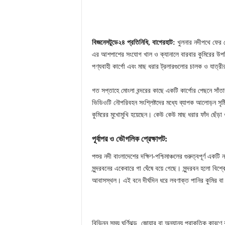
বিজনেসটুডে২৪ প্রতিনিধি, বাগেরহাট:
খুলনার নদীপথে ফের দ
এর আশপাশের সংযোগ খাল ও ক্যানালে বারবার কুমিরের উপস্থ
পণ্যবাহী কার্গো এবং মাছ ধরার ট্রলারগুলোর চালক ও যাত
গত সপ্তাহে মোংলা বন্দরের কাছে একটি কার্গোর পেছনে সাঁ
ভিডিওটি নৌপরিবহন সংশ্লিষ্টদের মধ্যে ব্যাপক আলোড়ন সৃষ
কুমিরের মুখোমুখি হয়েছেন। কেউ কেউ মাছ ধরার ফাঁদ ছেঁড়া
পূর্বাপর ও ভৌগলিক প্রেক্ষাপট:
পশুর নদী বাংলাদেশের দক্ষিণ-পশ্চিমাঞ্চলের গুরুত্বপূর্ণ এক
সুন্দরবনের একেবারে গা ঘেঁষে বয়ে গেছে। সুন্দরবন হলো বিশ্
আবাসস্থল। এই বনে দীর্ঘদিন ধরে লবণাক্ত পানির কুমি
বিভিন্ন সময় ঘূর্ণিঝড়, জোয়ার বা অন্যান্য প্রাকৃতিক ক