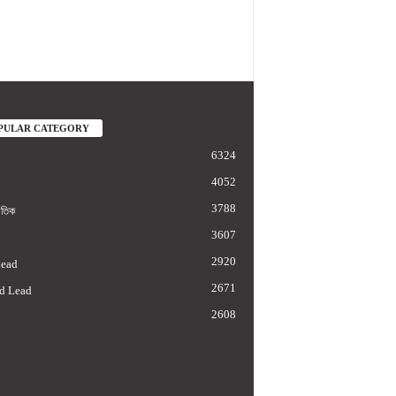
PULAR CATEGORY
6324
4052
3788
াতিক
3607
2920
Lead
2671
d Lead
2608