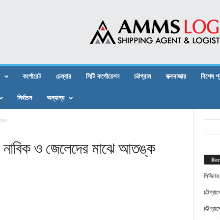
কর্পোরেট
চেম্বার
সিটি কর্পোরেশন
চট্টগ্রাম
কক্সবাজার
বিশেষ প
নির্বাচন
অন্যান্য
তঙ্ক
র: নাবিক ও জেলেদের মাঝে আতঙ্ক
Rec
লিবিয়ায
চট্টগ্র
চট্টগ্র